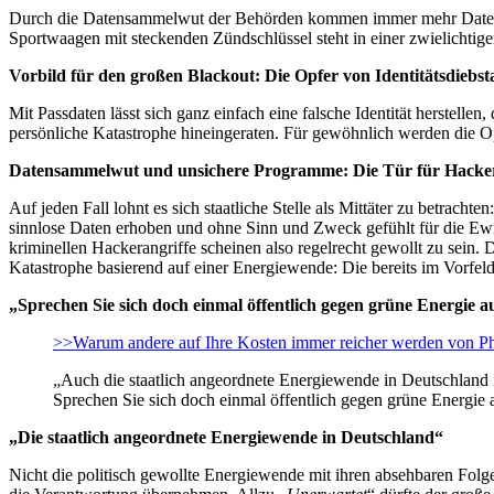
Durch die Datensammelwut der Behörden kommen immer mehr Daten im 
Sportwaagen mit steckenden Zündschlüssel steht in einer zwielichtig
Vorbild für den großen Blackout: Die Opfer von Identitätsdiebsta
Mit Passdaten lässt sich ganz einfach eine falsche Identität herstelle
persönliche Katastrophe hineingeraten. Für gewöhnlich werden die 
Datensammelwut und unsichere Programme: Die Tür für Hackeran
Auf jeden Fall lohnt es sich staatliche Stelle als Mittäter zu betrach
sinnlose Daten erhoben und ohne Sinn und Zweck gefühlt für die Ewi
kriminellen Hackerangriffe scheinen also regelrecht gewollt zu sein.
Katastrophe basierend auf einer Energiewende: Die bereits im Vorfeld 
„Sprechen Sie sich doch einmal öffentlich gegen grüne Energie a
>>Warum andere auf Ihre Kosten immer reicher werden von P
„Auch die staatlich angeordnete Energiewende in Deutschland is
Sprechen Sie sich doch einmal öffentlich gegen grüne Energie 
„Die staatlich angeordnete Energiewende in Deutschland“
Nicht die politisch gewollte Energiewende mit ihren absehbaren Fol