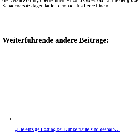
die Verantwortung übernehmen. Allzu „
Unerwartet
“ dürfte der groß
Schadenersatzklagen laufen demnach ins Leere hinein.
Weiterführende andere Beiträge:
„Die einzige Lösung bei Dunkelflaute sind deshalb…