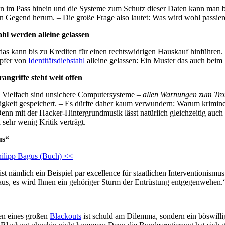
Pass hinein und die Systeme zum Schutz dieser Daten kann man beste
en Gegend herum. – Die große Frage also lautet: Was wird wohl passie
hl werden alleine gelassen
n, das kann bis zu Krediten für einen rechtswidrigen Hauskauf hinführen
Opfer von
Identitätsdiebstahl
alleine gelassen: Ein Muster das auch beim
griffe steht weit offen
ten: Vielfach sind unsichere Computersysteme –
allen Warnungen zum Tro
gkeit gespeichert. – Es dürfte daher kaum verwundern: Warum kriminel
 Denn mit der Hacker-Hintergrundmusik lässt natürlich gleichzeitig auch
sehr wenig Kritik verträgt.
us“
hilipp Bagus (Buch) <<
t nämlich ein Beispiel par excellence für staatlichen Interventionismus
aus, es wird Ihnen ein gehöriger Sturm der Entrüstung entgegenwehen.
gen eines großen
Blackouts
ist schuld am Dilemma, sondern ein böswilli