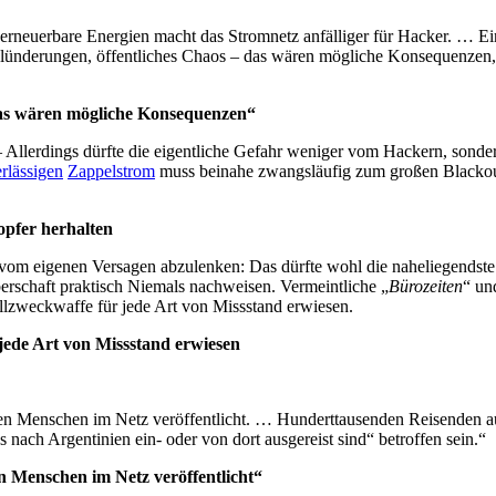
 erneuerbare Energien macht das Stromnetz anfälliger für Hacker. … E
, Plünderungen, öffentliches Chaos – das wären mögliche Konsequenzen,
das wären mögliche Konsequenzen“
. – Allerdings dürfte die eigentliche Gefahr weniger vom Hackern, sond
rlässigen
Zappelstrom
muss beinahe zwangsläufig zum großen Blackou
pfer herhalten
m eigenen Versagen abzulenken: Das dürfte wohl die naheliegendste Erk
erschaft praktisch Niemals nachweisen. Vermeintliche „
Bürozeiten
“ un
Allzweckwaffe für jede Art von Missstand erwiesen.
 jede Art von Missstand erwiesen
n Menschen im Netz veröffentlicht. … Hunderttausenden Reisenden au
 nach Argentinien ein- oder von dort ausgereist sind“ betroffen sein.“
 Menschen im Netz veröffentlicht“