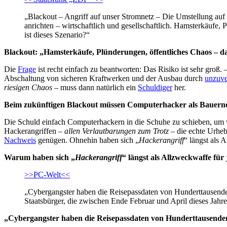
„Blackout – Angriff auf unser Stromnetz – Die Umstellung auf
anrichten – wirtschaftlich und gesellschaftlich. Hamsterkäufe
ist dieses Szenario?“
Blackout: „Hamsterkäufe, Plünderungen, öffentliches Chaos – 
Die
Frage
ist recht einfach zu beantworten: Das Risiko ist sehr groß
Abschaltung von sicheren Kraftwerken und der Ausbau durch
unzuve
riesigen Chaos
– muss dann natürlich ein
Schuldiger
her.
Beim zukünftigen Blackout müssen Computerhacker als Bauerno
Die Schuld einfach Computerhackern in die Schuhe zu schieben, um vo
Hackerangriffen –
allen Verlautbarungen zum Trotz
– die echte Urheb
Nachweis
genügen. Ohnehin haben sich „
Hackerangriff
“ längst als 
Warum haben sich „
Hackerangriff
“ längst als Allzweckwaffe für
>>PC-Welt<<
„Cybergangster haben die Reisepassdaten von Hunderttausende
Staatsbürger, die zwischen Ende Februar und April dieses Jahres
„Cybergangster haben die Reisepassdaten von Hunderttausenden