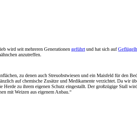
trieb wird seit mehreren Generationen
geführt
und hat sich auf
Geflügelh
ähnchen anzutreffen.
lächen, zu denen auch Streuobstwiesen und ein Maisfeld für den Bedar
nzlich auf chemische Zusätze und Medikamente verzichtet. Da wir übe
e Herde zu ihrem eigenen Schutz eingestallt. Der großzügige Stall wird
ionen mit Weizen aus eigenem Anbau.“