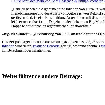
>>Die Schuldenlawin von Bert Flossbach & Philipp Vorndran
„Offiziell haben die Argentinier eine Inflation von 10 %, in W
Immobilienpreise und der Absatz von Autos rast von Rekord zu R
gestiegen sind, ist eine Entschuldung Argentiniens mit dieser
leichter umsetzbar ist. … Es geht um den bekannten Big-Mac-In
Doppelte der offiziellen argentinischen Inflationsrate.“
„Big-Mac-Index“ – „Preisanstieg von 19 % an und damit das Doppe
Das Beispiel Argentinien hat die Leistungsfähigkeit des „
Big-Mac-In
Inflation
wird durch
staatliche Behörde
getätigt, während ebenfalls
st
zur Berechnung der Inflation her.
Weiterführende andere Beiträge: