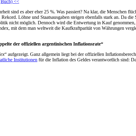
 (Buch) <<
ahrheit sind es aber eher 25 %. Was passiert? Na klar, die Menschen flü
ekord. Löhne und Staatsausgaben steigen ebenfalls stark an. Da die St
 Politik nicht möglich. Dennoch wird die Entwertung in Kauf genommen,
dex, mit dem man weltweit die Kaufkraftparität von Währungen verglei
lte der offiziellen argentinischen Inflationsrate“
dex
“ aufgezeigt. Ganz allgemein liegt bei der offiziellen Inflationsbere
aatliche Institutionen
für die Inflation des Geldes verantwortlich sind: D