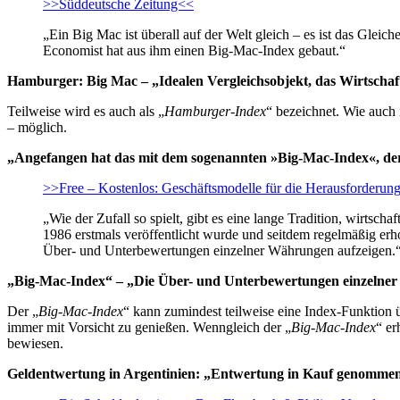
>>Süddeutsche Zeitung<<
„Ein Big Mac ist überall auf der Welt gleich – es ist das Glei
Economist hat aus ihm einen Big-Mac-Index gebaut.“
Hamburger: Big Mac – „Idealen Vergleichsobjekt, das Wirtscha
Teilweise wird es auch als „
Hamburger-Index
“ bezeichnet. Wie auch
– möglich.
„Angefangen hat das mit dem sogenannten »Big-Mac-Index«, der
>>Free – Kostenlos: Geschäftsmodelle für die Herausforderung
„Wie der Zufall so spielt, gibt es eine lange Tradition, wir
1986 erstmals veröffentlicht wurde und seitdem regelmäßig er
Über- und Unterbewertungen einzelner Währungen aufzeigen.
„Big-Mac-Index“ – „Die Über- und Unterbewertungen einzelne
Der „
Big-Mac-Index
“ kann zumindest teilweise eine Index-Funktion
immer mit Vorsicht zu genießen. Wenngleich der „
Big-Mac-Index
“ er
bewiesen.
Geldentwertung in Argentinien: „Entwertung in Kauf genommen, 