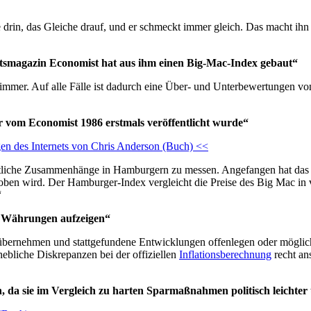
che drin, das Gleiche drauf, und er schmeckt immer gleich. Das macht ih
ftsmagazin Economist hat aus ihm einen Big-Mac-Index gebaut“
 immer. Auf alle Fälle ist dadurch eine Über- und Unterbewertungen 
 vom Economist 1986 erstmals veröffentlicht wurde“
en des Internets von Chris Anderson (Buch) <<
tschaftliche Zusammenhänge in Hamburgern zu messen. Angefangen hat 
hoben wird. Der Hamburger-Index vergleicht die Preise des Big Mac in
“
r Währungen aufzeigen“
 übernehmen und stattgefundene Entwicklungen offenlegen oder mögli
hebliche Diskrepanzen bei der offiziellen
Inflationsberechnung
recht an
da sie im Vergleich zu harten Sparmaßnahmen politisch leichter 