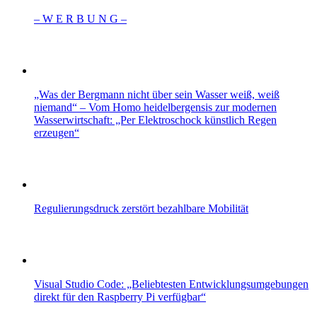
– W Ε R Β U Ν G –
„Was der Bergmann nicht über sein Wasser weiß, weiß
niemand“ – Vom Homo heidelbergensis zur modernen
Wasserwirtschaft: „Per Elektroschock künstlich Regen
erzeugen“
Regulierungsdruck zerstört bezahlbare Mobilität
Visual Studio Code: „Beliebtesten Entwicklungsumgebungen
direkt für den Raspberry Pi verfügbar“