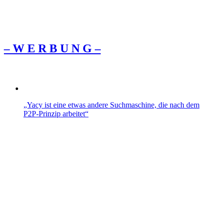
– W Ε R Β U Ν G –
„Yacy ist eine etwas andere Suchmaschine, die nach dem
P2P-Prinzip arbeitet“