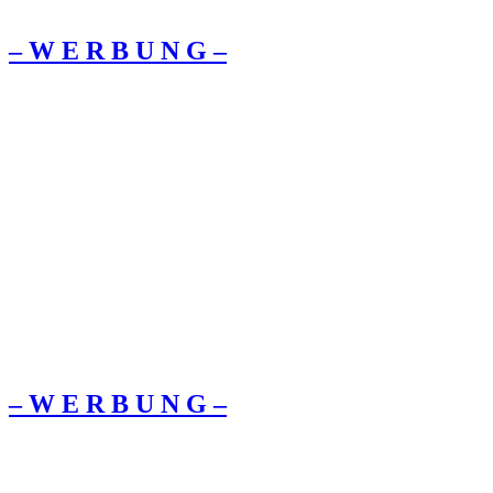
– W Ε R Β U Ν G –
– W Ε R Β U Ν G –