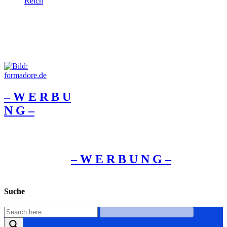
Reich
– W Ε R Β U
Ν G –
– W Ε R Β U Ν G –
Suche