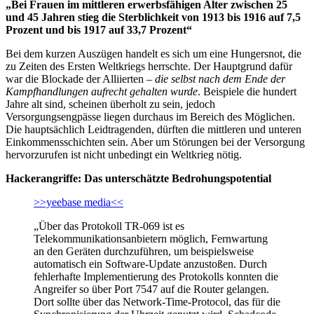
„Bei Frauen im mittleren erwerbsfähigen Alter zwischen 25
und 45 Jahren stieg die Sterblichkeit von 1913 bis 1916 auf 7,5
Prozent und bis 1917 auf 33,7 Prozent“
Bei dem kurzen Auszügen handelt es sich um eine Hungersnot, die
zu Zeiten des Ersten Weltkriegs herrschte. Der Hauptgrund dafür
war die Blockade der Alliierten –
die selbst nach dem Ende der
Kampfhandlungen aufrecht gehalten wurde
. Beispiele die hundert
Jahre alt sind, scheinen überholt zu sein, jedoch
Versorgungsengpässe liegen durchaus im Bereich des Möglichen.
Die hauptsächlich Leidtragenden, dürften die mittleren und unteren
Einkommensschichten sein. Aber um Störungen bei der Versorgung
hervorzurufen ist nicht unbedingt ein Weltkrieg nötig.
Hackerangriffe: Das unterschätzte Bedrohungspotential
>>yeebase media<<
„Über das Protokoll TR-069 ist es
Telekommunikationsanbietern möglich, Fernwartung
an den Geräten durchzuführen, um beispielsweise
automatisch ein Software-Update anzustoßen. Durch
fehlerhafte Implementierung des Protokolls konnten die
Angreifer so über Port 7547 auf die Router gelangen.
Dort sollte über das Network-Time-Protocol, das für die