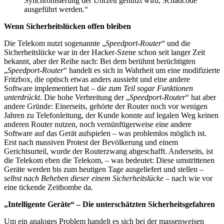
Synchronisierung der Uhrzeit genutzt wird, Schadcode
ausgeführt werden.“
Wenn Sicherheitslücken offen bleiben
Die Telekom nutzt sogenannte „
Speedport-Router
“ und die
Sicherheitslücke war in der Hacker-Szene schon seit langer Zeit
bekannt, aber der Reihe nach: Bei dem berühmt berüchtigten
„
Speedport-Router
“ handelt es sich in Wahrheit um eine modifizierte
Fritzbox, die optisch etwas anders aussieht und eine andere
Software implementiert hat – d
ie zum Teil sogar Funktionen
unterdrückt
. Die hohe Verbreitung der „
Speedport-Router
“ hat aber
andere Gründe: Einerseits, gehörte der Router noch vor wenigen
Jahren zu Telefonleitung, der Kunde konnte auf legalen Weg keinen
anderen Router nutzen, noch vernünftigerweise eine andere
Software auf das Gerät aufspielen – was problemlos möglich ist.
Erst nach massiven Protest der Bevölkerung und einem
Gerichtsurteil, wurde der Routerzwang abgeschafft. Anderseits, ist
die Telekom eben die Telekom, – was bedeutet: Diese umstrittenen
Geräte werden bis zum heutigen Tage ausgeliefert und stellen –
selbst nach Beheben dieser einem Sicherheitslücke
– nach wie vor
eine tickende Zeitbombe da.
„Intelligente Geräte“ – Die unterschätzten Sicherheitsgefahren
Um ein analoges Problem handelt es sich bei der massenweisen