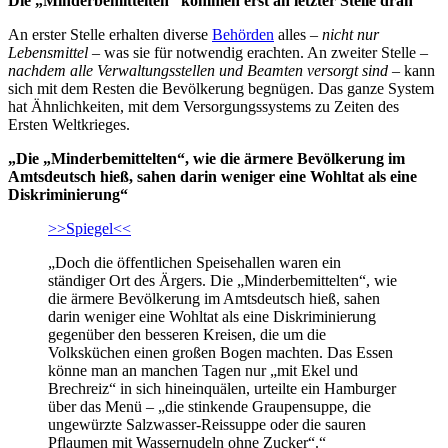
Die „Minderbemittelten“
kommen erst an letzter Stelle dran
An erster Stelle erhalten diverse
Behörden
alles –
nicht nur
Lebensmittel
– was sie für notwendig erachten. An zweiter Stelle –
nachdem alle Verwaltungsstellen und Beamten versorgt sind
– kann
sich mit dem Resten die Bevölkerung begnügen. Das ganze System
hat Ähnlichkeiten, mit dem Versorgungssystems zu Zeiten des
Ersten Weltkrieges.
„Die „Minderbemittelten“, wie die ärmere Bevölkerung im
Amtsdeutsch hieß, sahen darin weniger eine Wohltat als eine
Diskriminierung“
>>Spiegel<<
„Doch die öffentlichen Speisehallen waren ein
ständiger Ort des Ärgers. Die „Minderbemittelten“, wie
die ärmere Bevölkerung im Amtsdeutsch hieß, sahen
darin weniger eine Wohltat als eine Diskriminierung
gegenüber den besseren Kreisen, die um die
Volksküchen einen großen Bogen machten. Das Essen
könne man an manchen Tagen nur „mit Ekel und
Brechreiz“ in sich hineinquälen, urteilte ein Hamburger
über das Menü – „die stinkende Graupensuppe, die
ungewürzte Salzwasser-Reissuppe oder die sauren
Pflaumen mit Wassernudeln ohne Zucker“.“