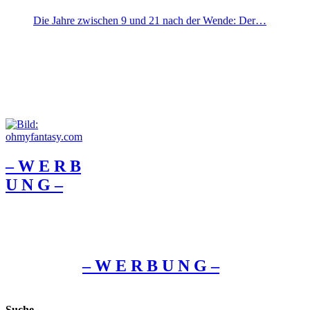
Die Jahre zwischen 9 und 21 nach der Wende: Der…
– W Ε R Β
U Ν G –
– W Ε R Β U Ν G –
Suche