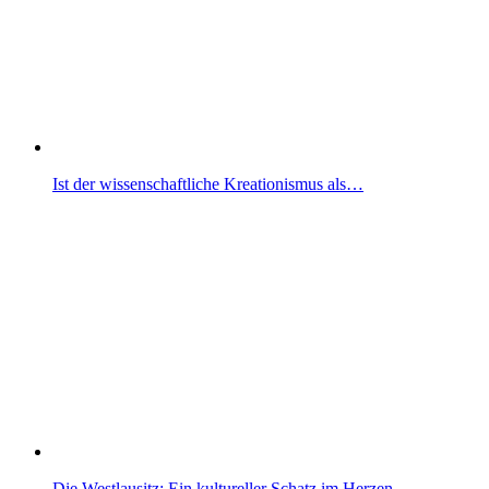
Ist der wissenschaftliche Kreationismus als…
Die Westlausitz: Ein kultureller Schatz im Herzen…