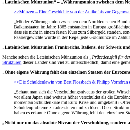
„Lateinischen Münzunion“ – „Währungsunion zwischen dem N
>>Münzen – Eine Geschichte von der Antike bis zur Gegenwa
„Mit der Währungsunion zwischen dem Norddeutschen Bund und
Balkanstaaten im Jahre 1865 entstanden in Europa großflächi
dass sie nicht in einem festen Kurs zum Silbergeld standen, s
Passiergewichte wurde in der Regel jede Goldmünze im Zahlungs
„Lateinischen Münzunion Frankreichs, Italiens, der Schweiz u
Manche sehen die Lateinischen Münzunion als
„Präzedenzfall für de
Strukturen
dieser Länder sind viel zu unterschiedlich, damit eine g
„Ohne eigene Währung fehlt den einzelnen Staaten der Eurozone
>>Die Schuldenlawin von Bert Flossbach & Philipp Vorndran
„Schaut man sich die Verschuldungsniveaus der großen Wirtscha
vor allem Japan sind weitaus höher verschuldet als die Eurolä
momentan Schuldenkrise mit Euro-Krise und umgekehrt? Offensic
Schuldenprobleme zu adressieren und zu lösen. Diese Struktur
haben es erkannt: Ohne eigene Währung fehlt den einzelnen St
„Nicht nur um das absolute Niveau der Verschuldung, sondern au