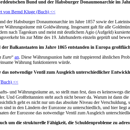
orddeutschen Bund und der Habsburger Donaumonarchie im Jahr
rt von Bernd Kluge (Buch) <<
 der Habsburger Donaumonarchie im Jahre 1857 sowie der Lateinisch
gere Währungsräume mit Goldwährung. Insgesamt galt für alle Goldmün
ondern nach Tageskurs und meist mit deutlichem Agio (Aufgeld) kursier
verkehr bis zur Mitte des 19. Jahrhunderts einzeln geprüft und bewer
nd der Balkanstaaten im Jahre 1865 entstanden in Europa großfl
n Euro
“
an
. Diese Währungsunion hatte mit frappierend ähnlichen Pro
emeinsame Währung funktionieren würde.
 das notwendige Ventil zum Ausgleich unterschiedlicher Entwick
 (Buch) <<
fts- und Währungsräume an, so stellt man fest, dass es keineswegs die
nder. Und Großbritannien steht auch nicht besser da. Warum ist dann d
htlich geht es nicht nur um das absolute Niveau der Verschuldung, so
en sind in den Ländern der Eurozone zu unterschiedlich, und hier lie
aaten der Eurozone das notwendige Ventil zum Ausgleich unterschiedl
ch um die strukturelle Fähigkeit, die Schuldenprobleme zu adres