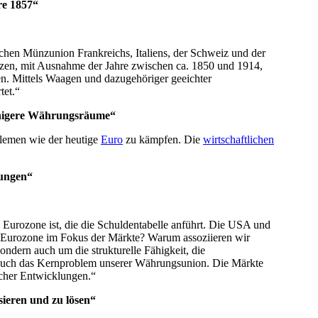
e 1857“
en Münzunion Frankreichs, Italiens, der Schweiz und der
zen, mit Ausnahme der Jahre zwischen ca. 1850 und 1914,
ten. Mittels Waagen und dazugehöriger geeichter
tet.“
ächigere Währungsräume“
blemen wie der heutige
Euro
zu kämpfen. Die
wirtschaftlichen
lungen“
 Eurozone ist, die die Schuldentabelle anführt. Die USA und
ie Eurozone im Fokus der Märkte? Warum assoziieren wir
ndern auch um die strukturelle Fähigkeit, die
gt auch das Kernproblem unserer Währungsunion. Die Märkte
icher Entwicklungen.“
sieren und zu lösen“