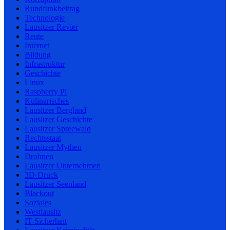
Rundfunkbeitrag
Technologie
Lausitzer Revier
Rente
Internet
Bildung
Infrastruktur
Geschichte
Linux
Raspberry Pi
Kulinarisches
Lausitzer Bergland
Lausitzer Geschichte
Lausitzer Spreewald
Rechtsstaat
Lausitzer Mythen
Drohnen
Lausitzer Unternehmen
3D-Druck
Lausitzer Seenland
Blackout
Soziales
Westlausitz
IT-Sicherheit