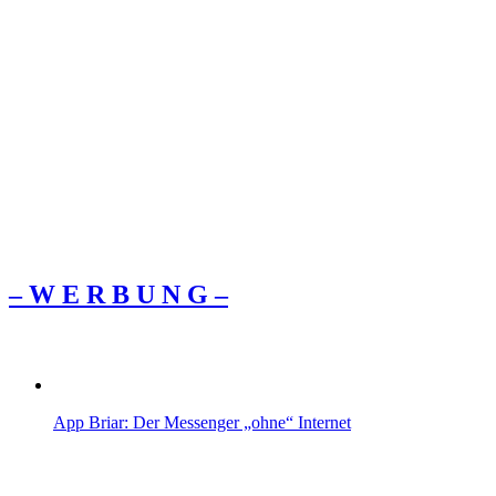
– W Ε R Β U Ν G –
App Briar: Der Messenger „ohne“ Internet