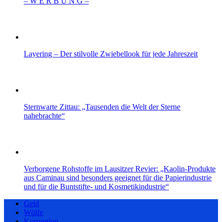
– W Ε R Β U Ν G –
Layering – Der stilvolle Zwiebellook für jede Jahreszeit
Sternwarte Zittau: „Tausenden die Welt der Sterne
nahebrachte“
Verborgene Rohstoffe im Lausitzer Revier: „Kaolin-Produkte
aus Caminau sind besonders geeignet für die Papierindustrie
und für die Buntstifte- und Kosmetikindustrie“
Geld
Wölfe
Korruption