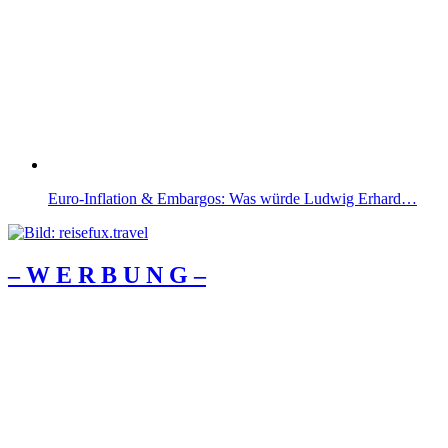
Euro-Inflation & Embargos: Was würde Ludwig Erhard…
– W Ε R Β U Ν G –