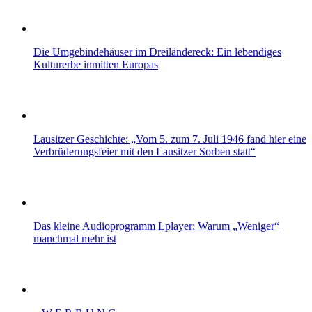
Die Umgebindehäuser im Dreiländereck: Ein lebendiges
Kulturerbe inmitten Europas
Lausitzer Geschichte: „Vom 5. zum 7. Juli 1946 fand hier eine
Verbrüderungsfeier mit den Lausitzer Sorben statt“
Das kleine Audioprogramm Lplayer: Warum „Weniger“
manchmal mehr ist