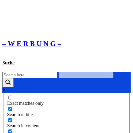
– W Ε R Β U Ν G –
Suche
Exact matches only
Search in title
Search in content