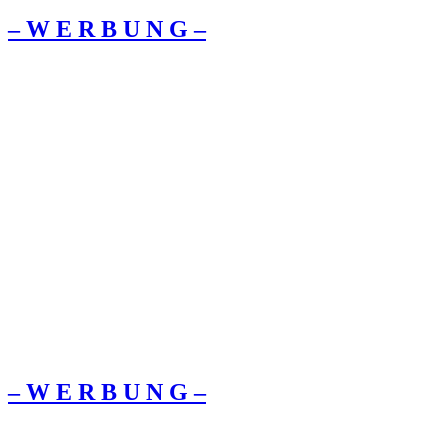
– W Ε R Β U Ν G –
– W Ε R Β U Ν G –