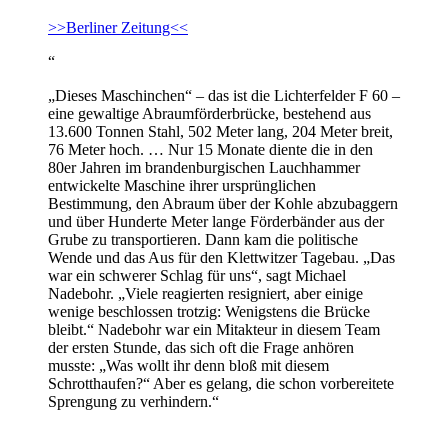
>>Berliner Zeitung<<
“
„Dieses Maschinchen“ – das ist die Lichterfelder F 60 –
eine gewaltige Abraumförderbrücke, bestehend aus
13.600 Tonnen Stahl, 502 Meter lang, 204 Meter breit,
76 Meter hoch. … Nur 15 Monate diente die in den
80er Jahren im brandenburgischen Lauchhammer
entwickelte Maschine ihrer ursprünglichen
Bestimmung, den Abraum über der Kohle abzubaggern
und über Hunderte Meter lange Förderbänder aus der
Grube zu transportieren. Dann kam die politische
Wende und das Aus für den Klettwitzer Tagebau. „Das
war ein schwerer Schlag für uns“, sagt Michael
Nadebohr. „Viele reagierten resigniert, aber einige
wenige beschlossen trotzig: Wenigstens die Brücke
bleibt.“ Nadebohr war ein Mitakteur in diesem Team
der ersten Stunde, das sich oft die Frage anhören
musste: „Was wollt ihr denn bloß mit diesem
Schrotthaufen?“ Aber es gelang, die schon vorbereitete
Sprengung zu verhindern.“