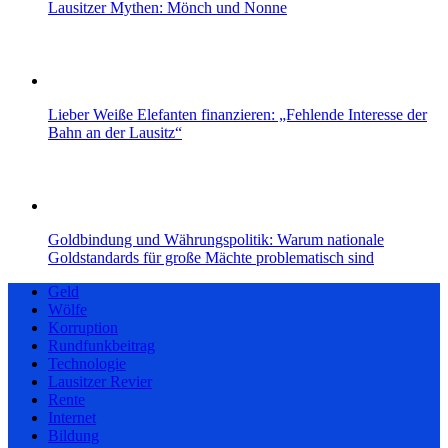
Lausitzer Mythen: Mönch und Nonne
Lieber Weiße Elefanten finanzieren: „Fehlende Interesse der
Bahn an der Lausitz“
Goldbindung und Währungspolitik: Warum nationale
Goldstandards für große Mächte problematisch sind
Geld
Wölfe
Korruption
Rundfunkbeitrag
Technologie
Lausitzer Revier
Rente
Internet
Bildung