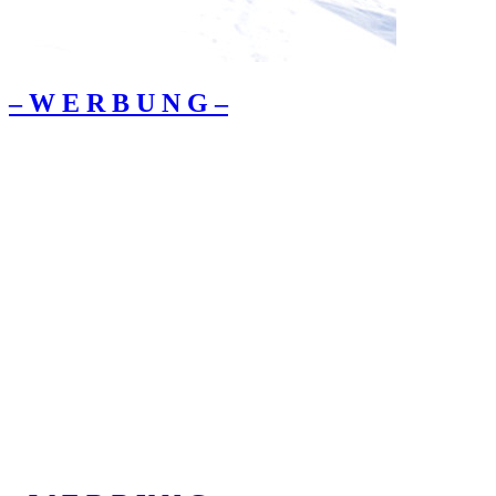
– W Ε R Β U Ν G –