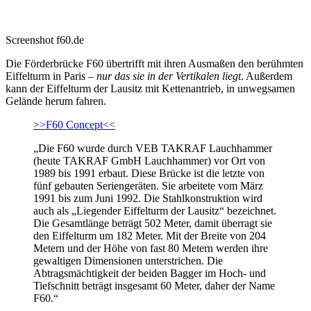
Screenshot f60.de
Die Förderbrücke F60 übertrifft mit ihren Ausmaßen den berühmten
Eiffelturm in Paris –
nur das sie in der Vertikalen liegt
. Außerdem
kann der Eiffelturm der Lausitz mit Kettenantrieb, in unwegsamen
Gelände herum fahren.
>>F60 Concept<<
„Die F60 wurde durch VEB TAKRAF Lauchhammer
(heute TAKRAF GmbH Lauchhammer) vor Ort von
1989 bis 1991 erbaut. Diese Brücke ist die letzte von
fünf gebauten Seriengeräten. Sie arbeitete vom März
1991 bis zum Juni 1992. Die Stahlkonstruktion wird
auch als „Liegender Eiffelturm der Lausitz“ bezeichnet.
Die Gesamtlänge beträgt 502 Meter, damit überragt sie
den Eiffelturm um 182 Meter. Mit der Breite von 204
Metern und der Höhe von fast 80 Metern werden ihre
gewaltigen Dimensionen unterstrichen. Die
Abtragsmächtigkeit der beiden Bagger im Hoch- und
Tiefschnitt beträgt insgesamt 60 Meter, daher der Name
F60.“