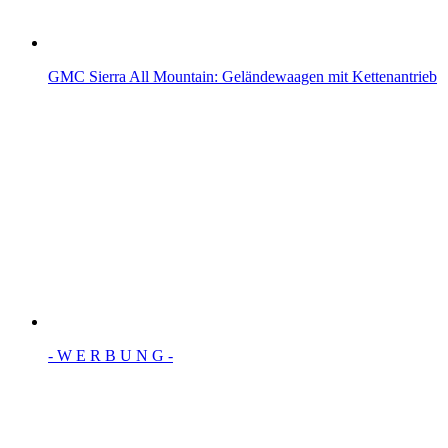
GMC Sierra All Mountain: Geländewaagen mit Kettenantrieb
- W Ε R Β U Ν G -