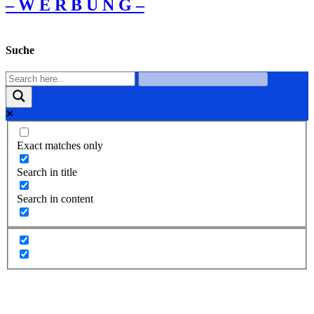
– W Ε R Β U Ν G –
Suche
Exact matches only
Search in title
Search in content