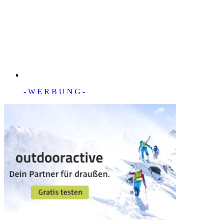
- W Ε R Β U Ν G -