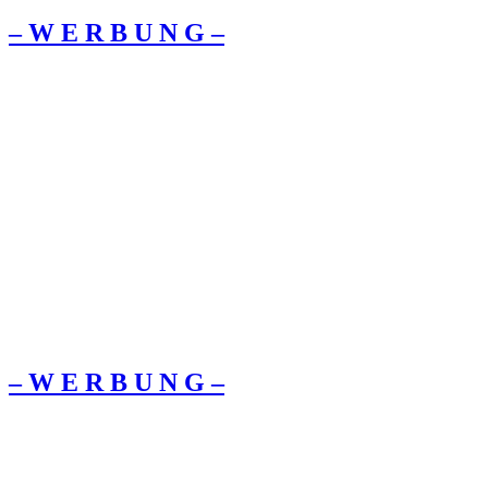
– W Ε R Β U Ν G –
– W Ε R Β U Ν G –