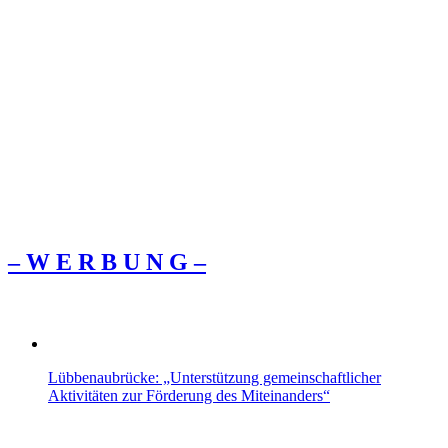
– W Ε R Β U Ν G –
Lübbenaubrücke: „Unterstützung gemeinschaftlicher
Aktivitäten zur Förderung des Miteinanders“