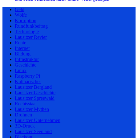
Geld
Wölfe
Korruption
Rundfunkbeitrag
Technologie
Lausitzer Revier
Rente
Internet
Bildung
Infrastruktur
Geschichte
Linux
Raspberry Pi
Kulinarisches
Lausitzer Bergland
Lausitzer Geschichte
Lausitzer Spreewald
Rechtsstaat
Lausitzer Mythen
Drohnen
Lausitzer Unternehmen
3D-Druck
Lausitzer Seenland
Blackout