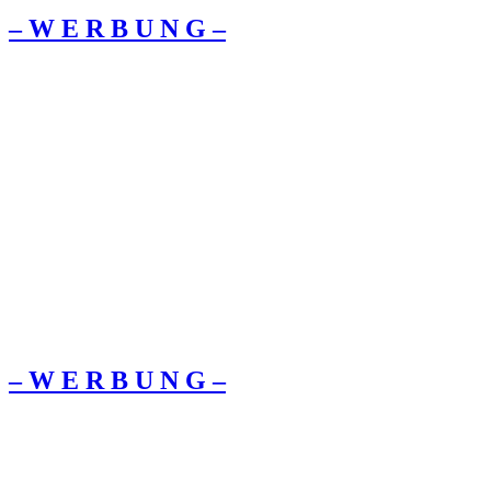
– W Ε R Β U Ν G –
– W Ε R Β U Ν G –