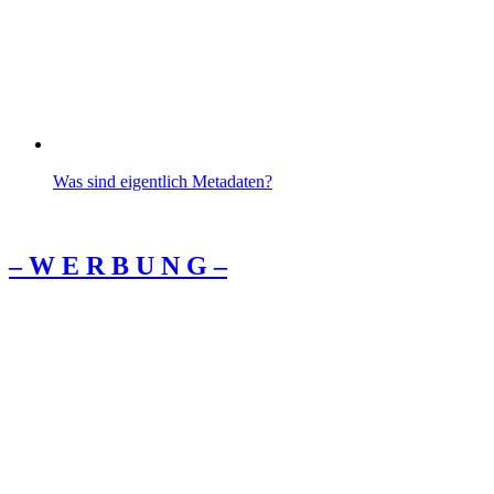
Was sind eigentlich Metadaten?
– W Ε R Β U Ν G –