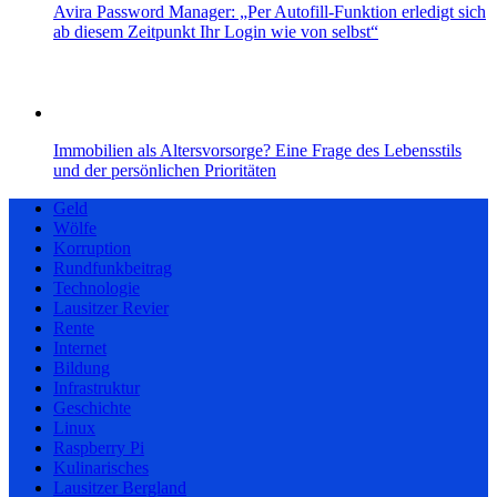
Avira Password Manager: „Per Autofill-Funktion erledigt sich
ab diesem Zeitpunkt Ihr Login wie von selbst“
Immobilien als Altersvorsorge? Eine Frage des Lebensstils
und der persönlichen Prioritäten
Geld
Wölfe
Korruption
Rundfunkbeitrag
Technologie
Lausitzer Revier
Rente
Internet
Bildung
Infrastruktur
Geschichte
Linux
Raspberry Pi
Kulinarisches
Lausitzer Bergland