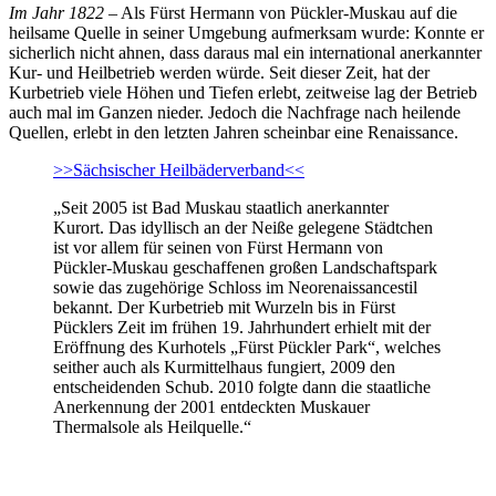
Im Jahr 1822
– Als Fürst Hermann von Pückler-Muskau auf die
heilsame Quelle in seiner Umgebung aufmerksam wurde: Konnte er
sicherlich nicht ahnen, dass daraus mal ein international anerkannter
Kur- und Heilbetrieb werden würde. Seit dieser Zeit, hat der
Kurbetrieb viele Höhen und Tiefen erlebt, zeitweise lag der Betrieb
auch mal im Ganzen nieder. Jedoch die Nachfrage nach heilende
Quellen, erlebt in den letzten Jahren scheinbar eine Renaissance.
>>Sächsischer Heilbäderverband<<
„Seit 2005 ist Bad Muskau staatlich anerkannter
Kurort. Das idyllisch an der Neiße gelegene Städtchen
ist vor allem für seinen von Fürst Hermann von
Pückler-Muskau geschaffenen großen Landschaftspark
sowie das zugehörige Schloss im Neorenaissancestil
bekannt. Der Kurbetrieb mit Wurzeln bis in Fürst
Pücklers Zeit im frühen 19. Jahrhundert erhielt mit der
Eröffnung des Kurhotels „Fürst Pückler Park“, welches
seither auch als Kurmittelhaus fungiert, 2009 den
entscheidenden Schub. 2010 folgte dann die staatliche
Anerkennung der 2001 entdeckten Muskauer
Thermalsole als Heilquelle.“