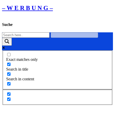
– W Ε R Β U Ν G –
Suche
Exact matches only
Search in title
Search in content