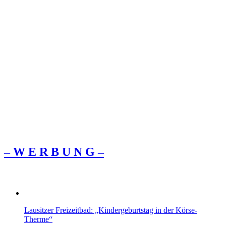
– W Ε R Β U Ν G –
Lausitzer Freizeitbad: „Kindergeburtstag in der Körse-
Therme“