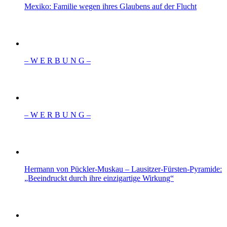
Mexiko: Familie wegen ihres Glaubens auf der Flucht
– W Ε R Β U Ν G –
– W Ε R Β U Ν G –
Hermann von Pückler-Muskau – Lausitzer-Fürsten-Pyramide:
„Beeindruckt durch ihre einzigartige Wirkung“