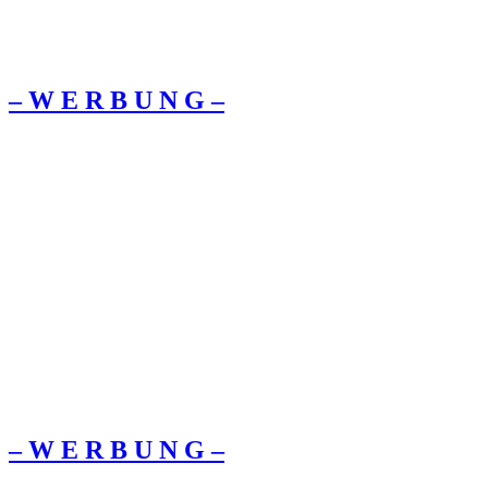
– W Ε R Β U Ν G –
– W Ε R Β U Ν G –