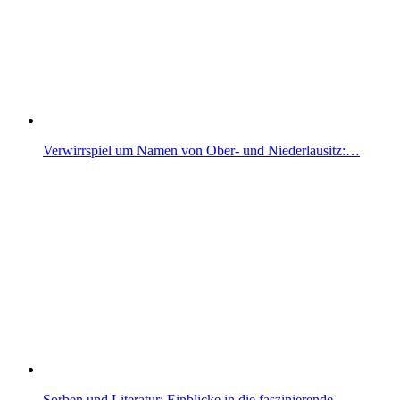
Verwirrspiel um Namen von Ober- und Niederlausitz:…
Sorben und Literatur: Einblicke in die faszinierende…