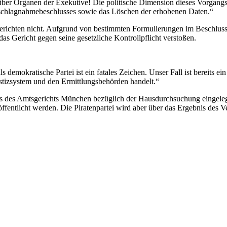
er Organen der Exekutive! Die politische Dimension dieses Vorgangs i
Beschlagnahmebeschlusses sowie das Löschen der erhobenen Daten.“
erichten nicht. Aufgrund von bestimmten Formulierungen im Beschluss 
as Gericht gegen seine gesetzliche Kontrollpflicht verstoßen.
demokratische Partei ist ein fatales Zeichen. Unser Fall ist bereits ein
ustizsystem und den Ermittlungsbehörden handelt.“
 des Amtsgerichts München bezüglich der Hausdurchsuchung eingelegt. 
ffentlicht werden. Die Piratenpartei wird aber über das Ergebnis des V