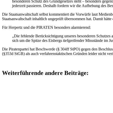
besonderen Schutz des Grundgesetzes steht – besonders gegenüb
jederzeit passieren. Deshalb fordern wir die Aufhebung des 
Die Staatsanwaltschaft selbst kommentiert die Vorwürfe laut Medienb
Staatsanwaltschaft inhaltlich ungeprüft übernommen hat. Damit hätte d
Für Herpertz und die PIRATEN besonders alarmierend:
„Die fehlende Berücksichtigung unseres besonderen Schutzes als 
sich um die Spitze des Eisbergs tiefgreifender Missstände im J
Die Piratenpartei hat Beschwerde (§ 304ff StPO) gegen den Beschluss
(§353d StGB) als auch verfahrenstaktischen Gründen leider nicht verö
Weiterführende andere Beiträge: