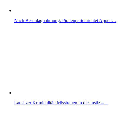
Nach Beschlagnahmung: Piratenpartei richtet Appell…
Lausitzer Kriminalität: Misstrauen in die Justiz –…