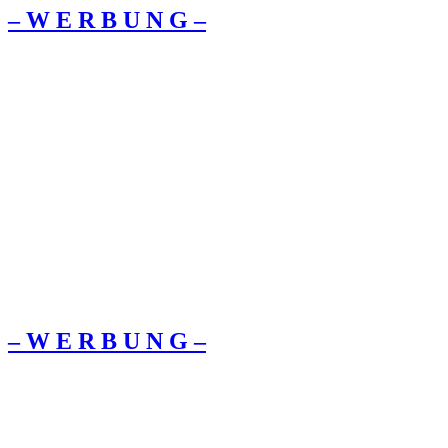
– W Ε R Β U Ν G –
– W Ε R Β U Ν G –