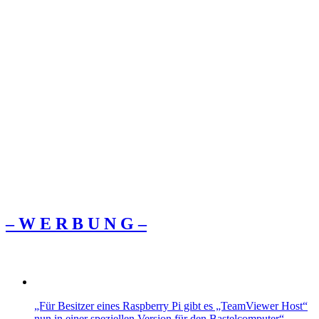
– W Ε R Β U Ν G –
„Für Besitzer eines Raspberry Pi gibt es „TeamViewer Host“
nun in einer speziellen Version für den Bastelcomputer“