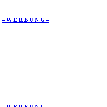
– W Ε R Β U Ν G –
– W Ε R Β U Ν G –