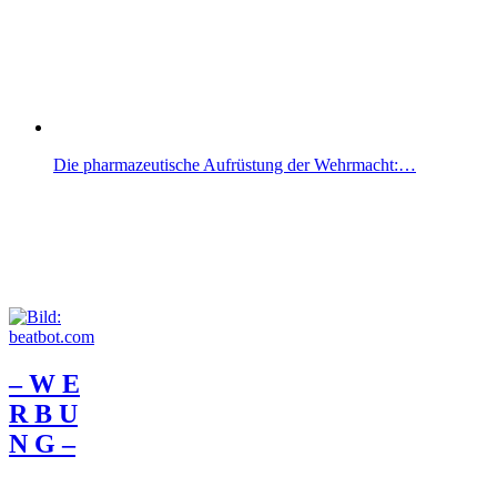
Die pharmazeutische Aufrüstung der Wehrmacht:…
– W Ε
R Β U
Ν G –