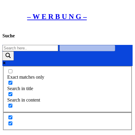
– W Ε R Β U Ν G –
Suche
Exact matches only
Search in title
Search in content