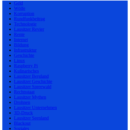
Geld
Wölfe
Korruption
Rundfunkbeitrag
Technologie
Lausitzer Revier
Rente
Internet
Bildung
Infrastruktur
Geschichte
Linux
Raspberry Pi
Kulinarisches
Lausitzer Bergland
Lausitzer Geschichte
Lausitzer Spreewald
Rechtsstaat
Lausitzer Mythen
Drohnen
Lausitzer Unternehmen
3D-Druck
Lausitzer Seenland
Blackout
Soziales