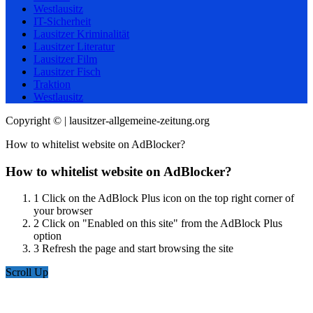
Westlausitz
IT-Sicherheit
Lausitzer Kriminalität
Lausitzer Literatur
Lausitzer Film
Lausitzer Fisch
Traktion
Westlausitz
Copyright © | lausitzer-allgemeine-zeitung.org
How to whitelist website on AdBlocker?
How to whitelist website on AdBlocker?
1
Click on the AdBlock Plus icon on the top right corner of
your browser
2
Click on "Enabled on this site" from the AdBlock Plus
option
3
Refresh the page and start browsing the site
Scroll Up