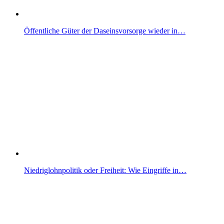
Öffentliche Güter der Daseinsvorsorge wieder in…
Niedriglohnpolitik oder Freiheit: Wie Eingriffe in…