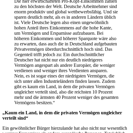
Die hier erwirtschafteten Pro-Kopf-Einkommen zählen
zu den höchsten der Welt. Deutsche Arbeitnehmer sind
enorm produktiv und global wettbewerbsfähig. Und sie
sparen deutlich mehr, als es in anderen Ländern üblich
ist. Viele Deutsche legen also einen ungewöhnlich
hohen Anteil ihres Einkommens auf die hohe Kante,
um Vermögen und Ersparnisse aufzubauen. Bei
höheren Einkommen und höherer Sparquote wäre also
zu erwarten, dass auch die in Deutschland aufgebauten
Privatvermögen überdurchschnittlich hoch sind. Das
Gegenteil trifft jedoch zu: Ein durchschnittlicher
Deutscher hat nicht nur ein deutlich niedrigeres
Vermögen angespart als andere Europäer, die weniger
verdienen und weniger ihres Verdienten ansparen.
Nein, es ist sogar eines der niedrigsten Vermögen, die
sich unter allen Industrieländern finden lassen. Zudem
gibt es kaum ein Land, in dem die privaten Vermögen
ungleicher verteilt sind, also die reichsten 10 Prozent
mehr und die ärmsten 40 Prozent weniger des gesamten
Vermögens besitzen.“
„Kaum ein Land, in dem die privaten Vermögen ungleicher
verteilt sind“
Ein gewöhnlicher Bürger hierzulande hat also nicht nur wesentlich