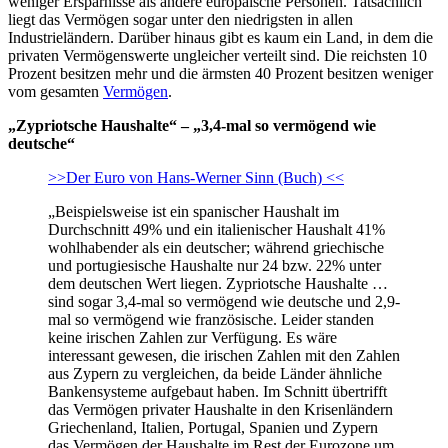
weniger Ersparnisse als andere europäische Personen. Tatsächlich
liegt das Vermögen sogar unter den niedrigsten in allen
Industrieländern. Darüber hinaus gibt es kaum ein Land, in dem die
privaten Vermögenswerte ungleicher verteilt sind. Die reichsten 10
Prozent besitzen mehr und die ärmsten 40 Prozent besitzen weniger
vom gesamten
Vermögen
.
„Zypriotsche Haushalte“ – „3,4-mal so vermögend wie
deutsche“
>>Der Euro von Hans-Werner Sinn (Buch) <<
„Beispielsweise ist ein spanischer Haushalt im
Durchschnitt 49% und ein italienischer Haushalt 41%
wohlhabender als ein deutscher; während griechische
und portugiesische Haushalte nur 24 bzw. 22% unter
dem deutschen Wert liegen. Zypriotsche Haushalte …
sind sogar 3,4-mal so vermögend wie deutsche und 2,9-
mal so vermögend wie französische. Leider standen
keine irischen Zahlen zur Verfügung. Es wäre
interessant gewesen, die irischen Zahlen mit den Zahlen
aus Zypern zu vergleichen, da beide Länder ähnliche
Bankensysteme aufgebaut haben. Im Schnitt übertrifft
das Vermögen privater Haushalte in den Krisenländern
Griechenland, Italien, Portugal, Spanien und Zypern
das Vermögen der Haushalte im Rest der Eurozone um