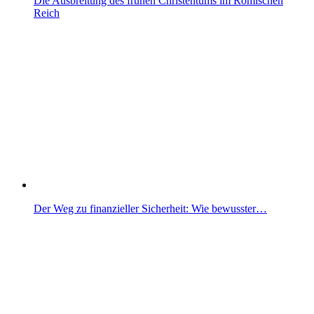
Die Ausbreitung des frühen Christentums im Römischen
Reich
Der Weg zu finanzieller Sicherheit: Wie bewusster…