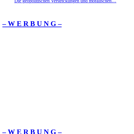
Die geopolitischen Verstrickungen und moralischen…
– W Ε R Β U Ν G –
– W Ε R Β U Ν G –