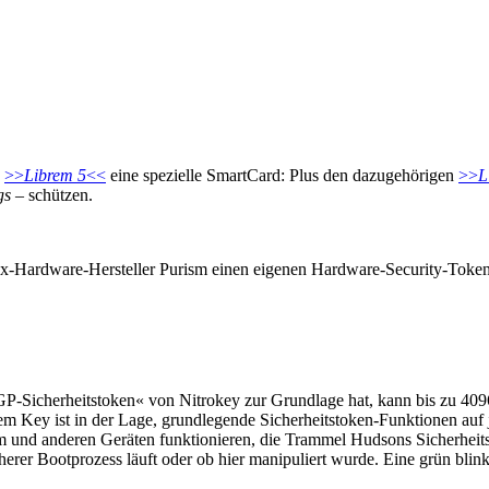
e
>>
Librem 5
<<
eine spezielle SmartCard: Plus den dazugehörigen
>>
L
gs
– schützen.
nux-Hardware-Hersteller Purism einen eigenen Hardware-Security-Token
icherheitstoken« von Nitrokey zur Grundlage hat, kann bis zu 4096
em Key ist in der Lage, grundlegende Sicherheitstoken-Funktionen auf j
em und anderen Geräten funktionieren, die Trammel Hudsons Sicherhei
erer Bootprozess läuft oder ob hier manipuliert wurde. Eine grün blin