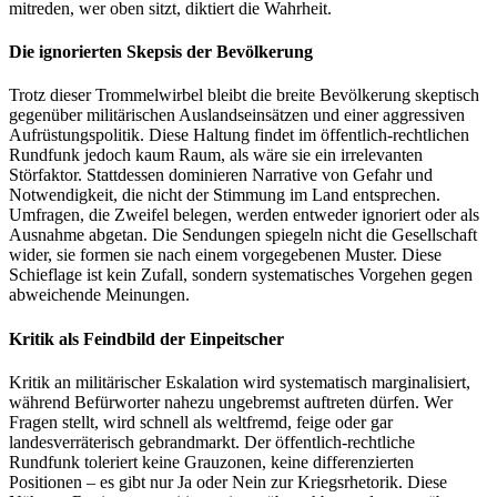
mitreden, wer oben sitzt, diktiert die Wahrheit.
Die ignorierten Skepsis der Bevölkerung
Trotz dieser Trommelwirbel bleibt die breite Bevölkerung skeptisch
gegenüber militärischen Auslandseinsätzen und einer aggressiven
Aufrüstungspolitik. Diese Haltung findet im öffentlich-rechtlichen
Rundfunk jedoch kaum Raum, als wäre sie ein irrelevanten
Störfaktor. Stattdessen dominieren Narrative von Gefahr und
Notwendigkeit, die nicht der Stimmung im Land entsprechen.
Umfragen, die Zweifel belegen, werden entweder ignoriert oder als
Ausnahme abgetan. Die Sendungen spiegeln nicht die Gesellschaft
wider, sie formen sie nach einem vorgegebenen Muster. Diese
Schieflage ist kein Zufall, sondern systematisches Vorgehen gegen
abweichende Meinungen.
Kritik als Feindbild der Einpeitscher
Kritik an militärischer Eskalation wird systematisch marginalisiert,
während Befürworter nahezu ungebremst auftreten dürfen. Wer
Fragen stellt, wird schnell als weltfremd, feige oder gar
landesverräterisch gebrandmarkt. Der öffentlich-rechtliche
Rundfunk toleriert keine Grauzonen, keine differenzierten
Positionen – es gibt nur Ja oder Nein zur Kriegsrhetorik. Diese