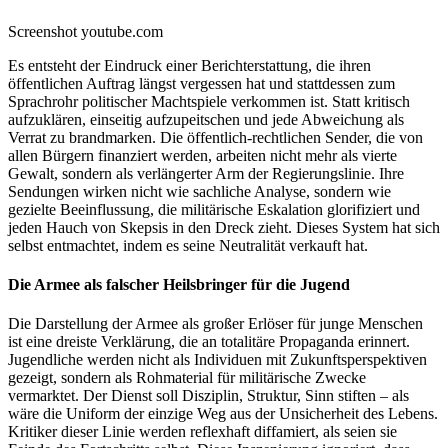
Screenshot youtube.com
Es entsteht der Eindruck einer Berichterstattung, die ihren
öffentlichen Auftrag längst vergessen hat und stattdessen zum
Sprachrohr politischer Machtspiele verkommen ist. Statt kritisch
aufzuklären, einseitig aufzupeitschen und jede Abweichung als
Verrat zu brandmarken. Die öffentlich-rechtlichen Sender, die von
allen Bürgern finanziert werden, arbeiten nicht mehr als vierte
Gewalt, sondern als verlängerter Arm der Regierungslinie. Ihre
Sendungen wirken nicht wie sachliche Analyse, sondern wie
gezielte Beeinflussung, die militärische Eskalation glorifiziert und
jeden Hauch von Skepsis in den Dreck zieht. Dieses System hat sich
selbst entmachtet, indem es seine Neutralität verkauft hat.
Die Armee als falscher Heilsbringer für die Jugend
Die Darstellung der Armee als großer Erlöser für junge Menschen
ist eine dreiste Verklärung, die an totalitäre Propaganda erinnert.
Jugendliche werden nicht als Individuen mit Zukunftsperspektiven
gezeigt, sondern als Rohmaterial für militärische Zwecke
vermarktet. Der Dienst soll Disziplin, Struktur, Sinn stiften – als
wäre die Uniform der einzige Weg aus der Unsicherheit des Lebens.
Kritiker dieser Linie werden reflexhaft diffamiert, als seien sie