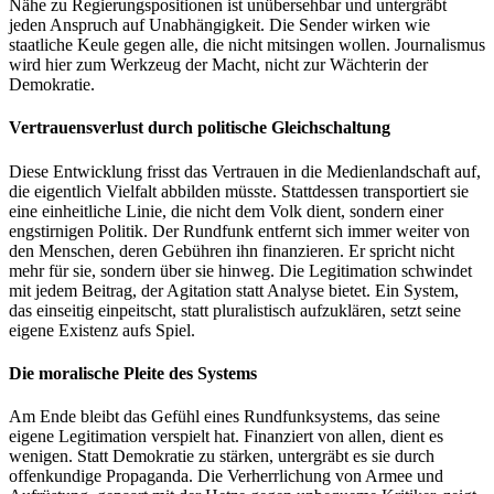
Nähe zu Regierungspositionen ist unübersehbar und untergräbt
jeden Anspruch auf Unabhängigkeit. Die Sender wirken wie
staatliche Keule gegen alle, die nicht mitsingen wollen. Journalismus
wird hier zum Werkzeug der Macht, nicht zur Wächterin der
Demokratie.
Vertrauensverlust durch politische Gleichschaltung
Diese Entwicklung frisst das Vertrauen in die Medienlandschaft auf,
die eigentlich Vielfalt abbilden müsste. Stattdessen transportiert sie
eine einheitliche Linie, die nicht dem Volk dient, sondern einer
engstirnigen Politik. Der Rundfunk entfernt sich immer weiter von
den Menschen, deren Gebühren ihn finanzieren. Er spricht nicht
mehr für sie, sondern über sie hinweg. Die Legitimation schwindet
mit jedem Beitrag, der Agitation statt Analyse bietet. Ein System,
das einseitig einpeitscht, statt pluralistisch aufzuklären, setzt seine
eigene Existenz aufs Spiel.
Die moralische Pleite des Systems
Am Ende bleibt das Gefühl eines Rundfunksystems, das seine
eigene Legitimation verspielt hat. Finanziert von allen, dient es
wenigen. Statt Demokratie zu stärken, untergräbt es sie durch
offenkundige Propaganda. Die Verherrlichung von Armee und