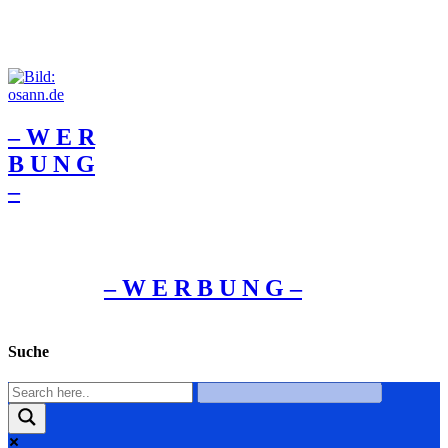
– W Ε R
Β U Ν G
–
– W Ε R Β U Ν G –
Suche