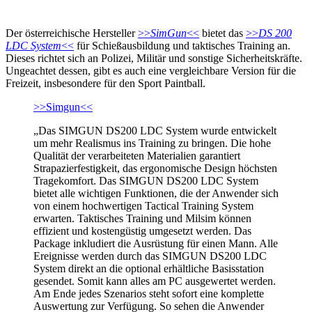
Der österreichische Hersteller
>>
SimGun
<<
bietet das
>>
DS 200
LDC System
<<
für Schießausbildung und taktisches Training an.
Dieses richtet sich an Polizei, Militär und sonstige Sicherheitskräfte.
Ungeachtet dessen, gibt es auch eine vergleichbare Version für die
Freizeit, insbesondere für den Sport Paintball.
>>Simgun<<
„Das SIMGUN DS200 LDC System wurde entwickelt
um mehr Realismus ins Training zu bringen. Die hohe
Qualität der verarbeiteten Materialien garantiert
Strapazierfestigkeit, das ergonomische Design höchsten
Tragekomfort. Das SIMGUN DS200 LDC System
bietet alle wichtigen Funktionen, die der Anwender sich
von einem hochwertigen Tactical Training System
erwarten. Taktisches Training und Milsim können
effizient und kostengüstig umgesetzt werden. Das
Package inkludiert die Ausrüstung für einen Mann. Alle
Ereignisse werden durch das SIMGUN DS200 LDC
System direkt an die optional erhältliche Basisstation
gesendet. Somit kann alles am PC ausgewertet werden.
Am Ende jedes Szenarios steht sofort eine komplette
Auswertung zur Verfügung. So sehen die Anwender