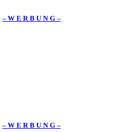
– W Ε R Β U Ν G –
– W Ε R Β U Ν G –