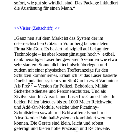
sofort, wie gut sie wirklich sind. Das Package inkludiert
die Ausrüstung für einen Mann.“
>>Visier (Zeitschrift) <<
„Ganz neu auf dem Markt ist das System der im
österreichischen Götzis in Vorarlberg beheimateten
Firma SimGun. Es basiert prinzipiell auf bekannter
Technologie – ist aber kostengünstiger, hoch exibel,
dank neuartiger Laser bei gewissen Szenarien wie etwa
sehr starkem Sonnenlicht technisch überlegen und
zudem mit einer physischen Trefferanzeige für den
Schützen kombinierbar. Erhältlich ist das Laser-basierte
Duellsimulationssystem von SimGun in zwei Varianten:
Als Pro – Version für Polizei, Behörden, Militär,
Sicherheitsdienste und Personenschützer. Und als
Zivilversion für Airsoft- und LaserTac-Game-Parks. In
beiden Fällen bietet es bis zu 1000 Meter Reichweite
und Add-On-Module, welche über Picatinny-
Schnittstellen sowohl mit Echtwaffen als auch mit
Airsoft- oder Paintball-Systemen kombiniert werden
können. Die Geräte sind klein, leicht und robust
gefertigt und bieten hohe Präzision und Reichweite.