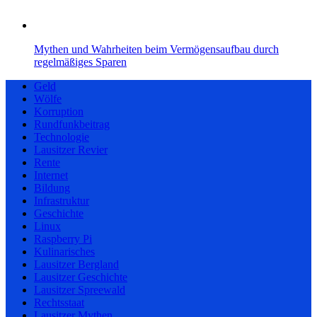
Mythen und Wahrheiten beim Vermögensaufbau durch
regelmäßiges Sparen
Geld
Wölfe
Korruption
Rundfunkbeitrag
Technologie
Lausitzer Revier
Rente
Internet
Bildung
Infrastruktur
Geschichte
Linux
Raspberry Pi
Kulinarisches
Lausitzer Bergland
Lausitzer Geschichte
Lausitzer Spreewald
Rechtsstaat
Lausitzer Mythen