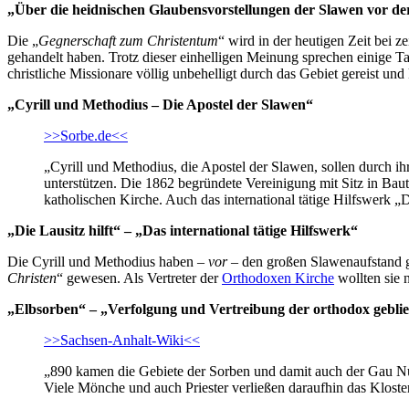
„Über die heidnischen Glaubensvorstellungen der Slawen vor der 
Die „
Gegnerschaft zum Christentum
“ wird in der heutigen Zeit bei 
gehandelt haben. Trotz dieser einhelligen Meinung sprechen einige T
christliche Missionare völlig unbehelligt durch das Gebiet gereist un
„Cyrill und Methodius – Die Apostel der Slawen“
>>Sorbe.de<<
„Cyrill und Methodius, die Apostel der Slawen, sollen durch ihr
unterstützen. Die 1862 begründete Vereinigung mit Sitz in Bautz
katholischen Kirche. Auch das international tätige Hilfswerk „
„Die Lausitz hilft“ – „Das international tätige Hilfswerk“
Die Cyrill und Methodius haben –
vor
– den großen Slawenaufstand 
Christen
“ gewesen. Als Vertreter der
Orthodoxen Kirche
wollten sie n
„Elbsorben“ – „Verfolgung und Vertreibung der orthodox gebli
>>Sachsen-Anhalt-Wiki<<
„890 kamen die Gebiete der Sorben und damit auch der Gau Nud
Viele Mönche und auch Priester verließen daraufhin das Klost