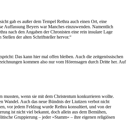
sicht gab es außer dem Tempel Rethra auch einen Ort, eine
diese Auffassung Beyers war Manches einzuwenden. Namentlich
thra nach den Angaben der Chronisten eine rein insulare Lage
tellen der alten Schriftsteller hervor.“
tspricht: Das kann hier mal offen bleiben. Auch die zeitgenössischen
Aufzeichnungen kommen also nur vom Hörensagen durch Dritte her. Auf
ndern mussten, wenn sie mit dem Christentum konkurrieren wollte.
en Wandel. Auch das neue Bündnis der Liutizen verbot nicht
ten, vor jedem Feldzug wurde Rethra konsultiert, und von der
erung ist nicht viel bekannt, doch allein aus dem Bemühen,
itische Gruppierung – jeder »Stamm« – ihre eigenen religiösen