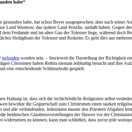
standen habe“
se gestanden habe, hat schon Beyer ausgesprochen; aber nach seiner An
s ganze Land Wustrow, das spätere Land Penzlin, umfaßt haben. Gegen 
f dem Festlande und im alten Gau der Tolenzer liege, während doch Re
iches Heiligthum der Tolenzer und Redarier. Es geht dies aus mehreren S
ge
gefunden
worden sein. – Inwieweit die Darstellung der Richtigkeit en
aligen Chronisten haben Rethra niemals leibhaftig besucht und ihre 
nd eine entscheidende Schlüsselrolle gespielt.
ichen Haltung ist, dass sich die nichtchristliche Religionen selbst verä
wen bewirkte die Gegnerschaft zum Christentum einen starken religiös
en und alle verbindenden. Jedermann musste den Priestern Abgaben leis
die heidnischen Glaubensvorstellungen der Slawen vor der Christianisi
m widersetzen zu können, kann man schließen, dass zuvor jede soziopol