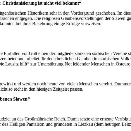
Christianisierung ist nicht viel bekannt“
zeitgenössischen Historikern sehr in den Vordergrund geschoben. Im die
atsachen entgegen. Die religiösen Glaubensvorstellungen der Slawen gin
d konnten bei ihrer Bekehrung einige Erfolge vorweisen.
e Fürbitten vor Gott einen der mitgliederstärksten sorbischen Vereine 
en betet und arbeitet für den christlichen Glauben im sorbischen Volk 
Die Lausitz hilft“ zur Unterstützung Not leidender Menschen in Osteuro
gewirkt und werden noch heute von vielen Menschen verehrt. Dummer
icht so recht in den hiesigen Zeitgeist passen.
ebenen Slawen“
zici an das Großmährische Reich. Damit setzte eine erneute Verfolgu
er des Heiligen Pantaleon und gründeten in Liezkau (dem heutigen Lei