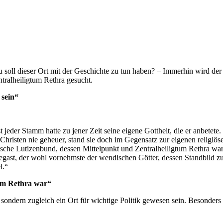
 soll dieser Ort mit der Geschichte zu tun haben? – Immerhin wird de
tralheiligtum Rethra gesucht.
 sein“
eder Stamm hatte zu jener Zeit seine eigene Gottheit, die er anbetete
risten nie geheuer, stand sie doch im Gegensatz zur eigenen religiö
sche Lutizenbund, dessen Mittelpunkt und Zentralheiligtum Rethra war.
gast, der wohl vornehmste der wendischen Götter, dessen Standbild z
l.“
tum Rethra war“
, sondern zugleich ein Ort für wichtige Politik gewesen sein. Besonders