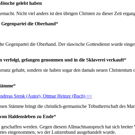
 Mönche gelebt haben
cht. Nicht viel anders ist den übrigen Christen zu dieser Zeit ergan
e Gegenpartei die Oberhand“
e Gegenpartei die Oberhand. Der slawische Gottesdienst wurde einges
en verfolgt, gefangen genommen und in die Sklaverei verkauft“
leranz gehabt, sondern sie haben sogar den damals neuen Christentum o
Stämme“
ndreas Srenk (Autor), Ottmar Heinze (Buch) <<
n Stämme bringt die christlich-germanische Tributherrschaft des Mar
 von Haldensleben zu Ende“
geschaffen werden. Gegen diesem Allmachtsanspruch hat sich breiter 
ortes eingenommen, wo der Lutizenbund ausgehandelt wurde.