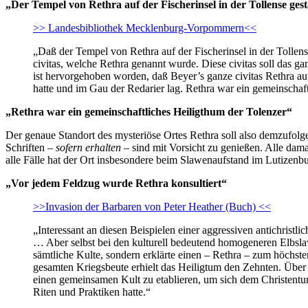
„Der Tempel von Rethra auf der Fischerinsel in der Tollense ge
>> Landesbibliothek Mecklenburg-Vorpommern<<
„Daß der Tempel von Rethra auf der Fischerinsel in der Tollen
civitas, welche Rethra genannt wurde. Diese civitas soll da
ist hervorgehoben worden, daß Beyer’s ganze civitas Rethra au
hatte und im Gau der Redarier lag. Rethra war ein gemeinschaftl
„Rethra war ein gemeinschaftliches Heiligthum der Tolenzer“
Der genaue Standort des mysteriöse Ortes Rethra soll also demzufol
Schriften –
sofern erhalten
– sind mit Vorsicht zu genießen. Alle dam
alle Fälle hat der Ort insbesondere beim Slawenaufstand im Lutizenbu
„Vor jedem Feldzug wurde Rethra konsultiert“
>>Invasion der Barbaren von Peter Heather (Buch) <<
„Interessant an diesen Beispielen einer aggressiven antichristl
… Aber selbst bei den kulturell bedeutend homogeneren Elbsla
sämtliche Kulte, sondern erklärte einen – Rethra – zum höchst
gesamten Kriegsbeute erhielt das Heiligtum den Zehnten. Über 
einen gemeinsamen Kult zu etablieren, um sich dem Christentu
Riten und Praktiken hatte.“