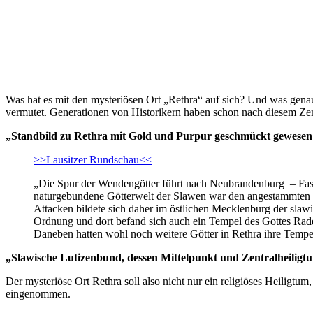
Was hat es mit den mysteriösen Ort „Rethra“ auf sich? Und was genau
vermutet. Generationen von Historikern haben schon nach diesem Zen
„Standbild zu Rethra mit Gold und Purpur geschmückt gewesen
>>Lausitzer Rundschau<<
„Die Spur der Wendengötter führt nach Neubrandenburg – Fast j
naturgebundene Götterwelt der Slawen war den angestammten Ch
Attacken bildete sich daher im östlichen Mecklenburg der slawi
Ordnung und dort befand sich auch ein Tempel des Gottes Rade
Daneben hatten wohl noch weitere Götter in Rethra ihre Tempe
„Slawische Lutizenbund, dessen Mittelpunkt und Zentralheilig
Der mysteriöse Ort Rethra soll also nicht nur ein religiöses Heiligtum
eingenommen.