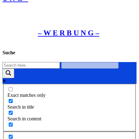
– W Ε R Β U Ν G –
Suche
Exact matches only
Search in title
Search in content