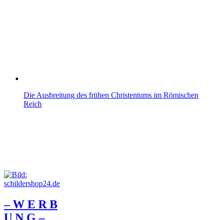
Die Ausbreitung des frühen Christentums im Römischen
Reich
– W Ε R Β
U Ν G –