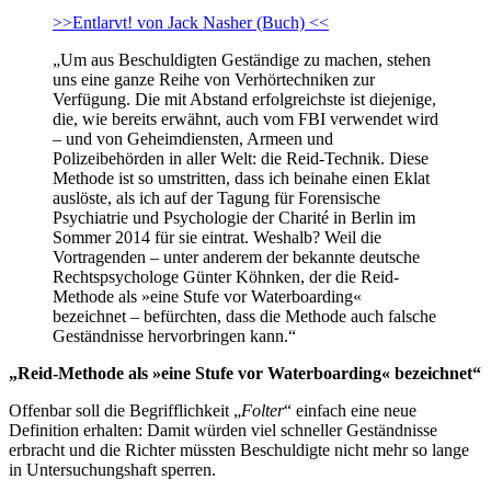
>>Entlarvt! von Jack Nasher (Buch) <<
„Um aus Beschuldigten Geständige zu machen, stehen
uns eine ganze Reihe von Verhörtechniken zur
Verfügung. Die mit Abstand erfolgreichste ist diejenige,
die, wie bereits erwähnt, auch vom FBI verwendet wird
– und von Geheimdiensten, Armeen und
Polizeibehörden in aller Welt: die Reid-Technik. Diese
Methode ist so umstritten, dass ich beinahe einen Eklat
auslöste, als ich auf der Tagung für Forensische
Psychiatrie und Psychologie der Charité in Berlin im
Sommer 2014 für sie eintrat. Weshalb? Weil die
Vortragenden – unter anderem der bekannte deutsche
Rechtspsychologe Günter Köhnken, der die Reid-
Methode als »eine Stufe vor Waterboarding«
bezeichnet – befürchten, dass die Methode auch falsche
Geständnisse hervorbringen kann.“
„Reid-Methode als »eine Stufe vor Waterboarding« bezeichnet“
Offenbar soll die Begrifflichkeit „
Folter
“ einfach eine neue
Definition erhalten: Damit würden viel schneller Geständnisse
erbracht und die Richter müssten Beschuldigte nicht mehr so lange
in Untersuchungshaft sperren.