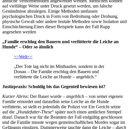
ähnliche Verhörmethoden angewendet werden. Menschen können
auf vielfältige Weise unter Druck gesetzt werden, um falsche
Geständnisse abzulegen. Einige Methoden umfassen
psychologischen Druck in Form von Bedrohung oder Drohung,
physische Gewalt oder andere brutale Methoden sowie Isolation und
Einschüchterung.Eines dieser Beispiele kann der Fall Rupp
angesehen werden
„Familie erschlug den Bauern und verfütterte die Leiche an
Hunde“ – Oder so ähnlich
>>Welt<<
„Der Tote lag nicht im Misthaufen, sondern in der
Donau – Die Familie erschlug den Bauern und
verfütterte die Leiche an Hunde – angeblich.“
Justizpraxis: Schuldig bis das Gegenteil bewiesen ist?
Kurzer Abriss
: Der Bauer wurde –
angeblich
– von seiner eigenen
Familie ermordet und daraufhin seine Leiche an die Hunde
verfütterte, so stellt es jedenfalls die Polizei vor Ein Gericht setzte
auf die „
Hundefutter-These
“ später noch einen amtlichen Stempel
drauf. Danach war für die Beamten der Fall endgültig geschlossen
und die Familie musste wegen gemeinschaftlichen Mordes sogar im
Gefängnis einsitzen. Dummerweise tauchte dann die Leiche –
durch