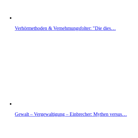
Verhörmethoden & Vernehmungsfolter: "Die dies…
Gewalt – Vergewaltigung – Einbrecher: Mythen versus…