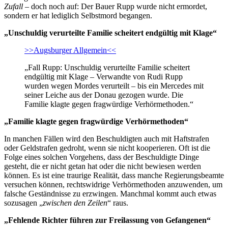
Zufall
– doch noch auf: Der Bauer Rupp wurde nicht ermordet,
sondern er hat lediglich Selbstmord begangen.
„Unschuldig verurteilte Familie scheitert endgültig mit Klage“
>>Augsburger Allgemein<<
„Fall Rupp: Unschuldig verurteilte Familie scheitert
endgültig mit Klage – Verwandte von Rudi Rupp
wurden wegen Mordes verurteilt – bis ein Mercedes mit
seiner Leiche aus der Donau gezogen wurde. Die
Familie klagte gegen fragwürdige Verhörmethoden.“
„Familie klagte gegen fragwürdige Verhörmethoden“
In manchen Fällen wird den Beschuldigten auch mit Haftstrafen
oder Geldstrafen gedroht, wenn sie nicht kooperieren. Oft ist die
Folge eines solchen Vorgehens, dass der Beschuldigte Dinge
gesteht, die er nicht getan hat oder die nicht bewiesen werden
können. Es ist eine traurige Realität, dass manche Regierungsbeamte
versuchen können, rechtswidrige Verhörmethoden anzuwenden, um
falsche Geständnisse zu erzwingen. Manchmal kommt auch etwas
sozusagen „
zwischen den Zeilen
“ raus.
„Feh­lende Richter führen zur Frei­las­sung von Gefan­genen“