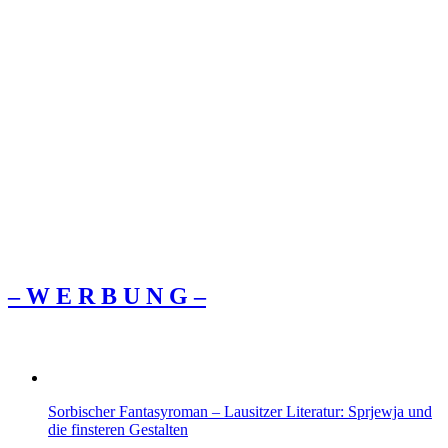
– W Ε R Β U Ν G –
Sorbischer Fantasyroman – Lausitzer Literatur: Sprjewja und
die finsteren Gestalten