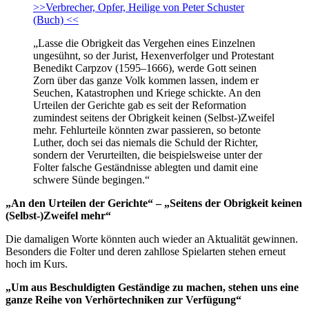
>>Verbrecher, Opfer, Heilige von Peter Schuster
(Buch) <<
„Lasse die Obrigkeit das Vergehen eines Einzelnen
ungesühnt, so der Jurist, Hexenverfolger und Protestant
Benedikt Carpzov (1595–1666), werde Gott seinen
Zorn über das ganze Volk kommen lassen, indem er
Seuchen, Katastrophen und Kriege schickte. An den
Urteilen der Gerichte gab es seit der Reformation
zumindest seitens der Obrigkeit keinen (Selbst-)Zweifel
mehr. Fehlurteile könnten zwar passieren, so betonte
Luther, doch sei das niemals die Schuld der Richter,
sondern der Verurteilten, die beispielsweise unter der
Folter falsche Geständnisse ablegten und damit eine
schwere Sünde begingen.“
„An den Urteilen der Gerichte“ – „Seitens der Obrigkeit keinen
(Selbst-)Zweifel mehr“
Die damaligen Worte könnten auch wieder an Aktualität gewinnen.
Besonders die Folter und deren zahllose Spielarten stehen erneut
hoch im Kurs.
„Um aus Beschuldigten Geständige zu machen, stehen uns eine
ganze Reihe von Verhörtechniken zur Verfügung“