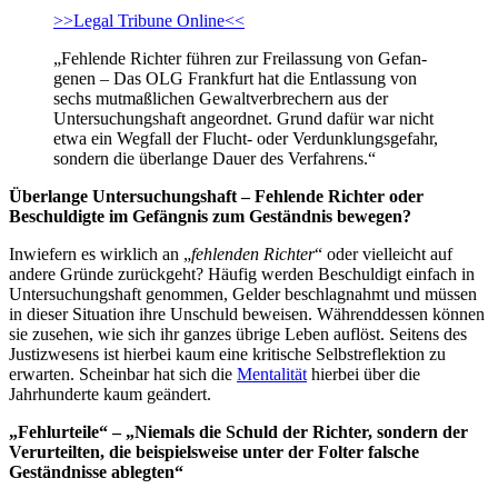
>>Legal Tribune Online<<
„Feh­lende Richter führen zur Frei­las­sung von Gefan­
genen – Das OLG Frankfurt hat die Entlassung von
sechs mutmaßlichen Gewaltverbrechern aus der
Untersuchungshaft angeordnet. Grund dafür war nicht
etwa ein Wegfall der Flucht- oder Verdunklungsgefahr,
sondern die überlange Dauer des Verfahrens.“
Überlange Untersuchungshaft – Feh­lende Richter oder
Beschuldigte im Gefängnis zum Geständnis bewegen?
Inwiefern es wirklich an „
feh­lenden Richter
“ oder vielleicht auf
andere Gründe zurückgeht? Häufig werden Beschuldigt einfach in
Untersuchungshaft genommen, Gelder beschlagnahmt und müssen
in dieser Situation ihre Unschuld beweisen. Währenddessen können
sie zusehen, wie sich ihr ganzes übrige Leben auflöst. Seitens des
Justizwesens ist hierbei kaum eine kritische Selbstreflektion zu
erwarten. Scheinbar hat sich die
Mentalität
hierbei über die
Jahrhunderte kaum geändert.
„Fehlurteile“ – „Niemals die Schuld der Richter, sondern der
Verurteilten, die beispielsweise unter der Folter falsche
Geständnisse ablegten“