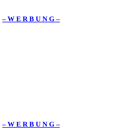
– W Ε R Β U Ν G –
– W Ε R Β U Ν G –