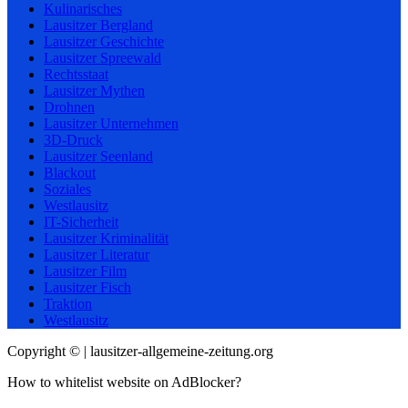
Kulinarisches
Lausitzer Bergland
Lausitzer Geschichte
Lausitzer Spreewald
Rechtsstaat
Lausitzer Mythen
Drohnen
Lausitzer Unternehmen
3D-Druck
Lausitzer Seenland
Blackout
Soziales
Westlausitz
IT-Sicherheit
Lausitzer Kriminalität
Lausitzer Literatur
Lausitzer Film
Lausitzer Fisch
Traktion
Westlausitz
Copyright © | lausitzer-allgemeine-zeitung.org
How to whitelist website on AdBlocker?