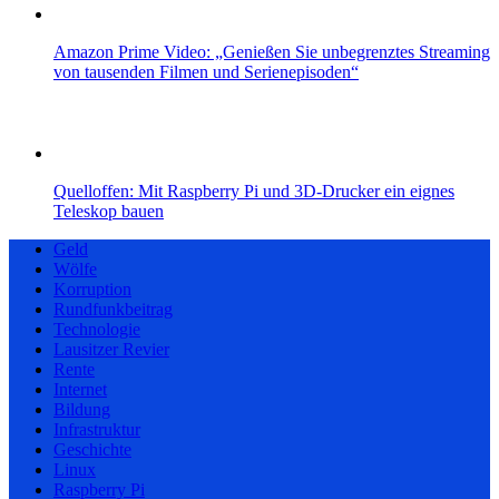
Amazon Prime Video: „Genießen Sie unbegrenztes Streaming
von tausenden Filmen und Serienepisoden“
Quelloffen: Mit Raspberry Pi und 3D-Drucker ein eignes
Teleskop bauen
Geld
Wölfe
Korruption
Rundfunkbeitrag
Technologie
Lausitzer Revier
Rente
Internet
Bildung
Infrastruktur
Geschichte
Linux
Raspberry Pi