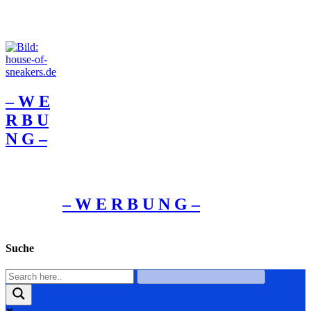
– W Ε
R Β U
Ν G –
– W Ε R Β U Ν G –
Suche