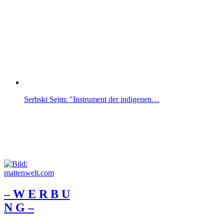
Serbski Sejm: "Instrument der indigenen…
– W Ε R Β U
Ν G –