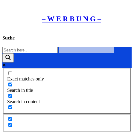
– W Ε R Β U Ν G –
Suche
Exact matches only
Search in title
Search in content