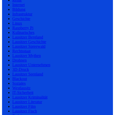
Rente
Internet
Bildung
Infrastruktur
Geschichte
Linux
Raspberry Pi
Kulinarisches
Lausitzer Bergland
Lausitzer Geschichte
Lausitzer Spreewald
Rechtsstaat
Lausitzer Mythen
Drohnen
Lausitzer Unternehmen
3D-Druck
Lausitzer Seenland
Blackout
Soziales
Westlausitz
IT-Sicherheit
Lausitzer Kriminalität
Lausitzer Literatur
Lausitzer Film
Lausitzer Fisch