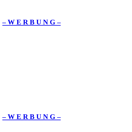
– W Ε R Β U Ν G –
– W Ε R Β U Ν G –