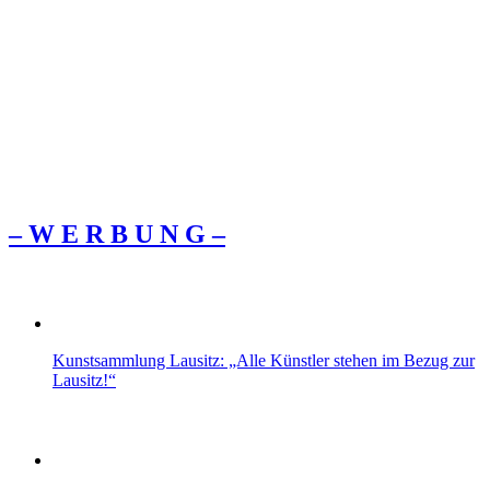
– W Ε R Β U Ν G –
Kunstsammlung Lausitz: „Alle Künstler stehen im Bezug zur
Lausitz!“