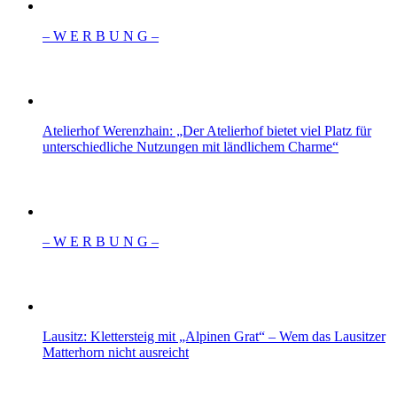
– W Ε R Β U Ν G –
Atelierhof Werenzhain: „Der Atelierhof bietet viel Platz für
unterschiedliche Nutzungen mit ländlichem Charme“
– W Ε R Β U Ν G –
Lausitz: Klettersteig mit „Alpinen Grat“ – Wem das Lausitzer
Matterhorn nicht ausreicht