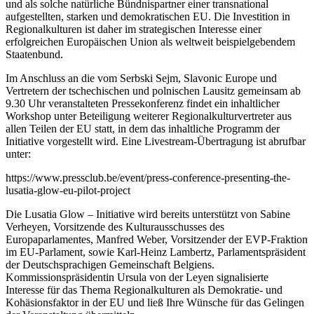
und als solche natürliche Bündnispartner einer transnational
aufgestellten, starken und demokratischen EU. Die Investition in
Regionalkulturen ist daher im strategischen Interesse einer
erfolgreichen Europäischen Union als weltweit beispielgebendem
Staatenbund.
Im Anschluss an die vom Serbski Sejm, Slavonic Europe und
Vertretern der tschechischen und polnischen Lausitz gemeinsam ab
9.30 Uhr veranstalteten Pressekonferenz findet ein inhaltlicher
Workshop unter Beteiligung weiterer Regionalkulturvertreter aus
allen Teilen der EU statt, in dem das inhaltliche Programm der
Initiative vorgestellt wird. Eine Livestream-Übertragung ist abrufbar
unter:
https://www.pressclub.be/event/press-conference-presenting-the-
lusatia-glow-eu-pilot-project
Die Lusatia Glow – Initiative wird bereits unterstützt von Sabine
Verheyen, Vorsitzende des Kulturausschusses des
Europaparlamentes, Manfred Weber, Vorsitzender der EVP-Fraktion
im EU-Parlament, sowie Karl-Heinz Lambertz, Parlamentspräsident
der Deutschsprachigen Gemeinschaft Belgiens.
Kommissionspräsidentin Ursula von der Leyen signalisierte
Interesse für das Thema Regionalkulturen als Demokratie- und
Kohäsionsfaktor in der EU und ließ Ihre Wünsche für das Gelingen