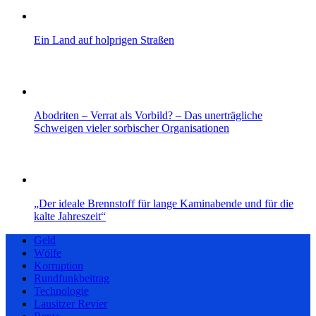
Ein Land auf holprigen Straßen
Abodriten – Verrat als Vorbild? – Das unerträgliche
Schweigen vieler sorbischer Organisationen
„Der ideale Brennstoff für lange Kaminabende und für die
kalte Jahreszeit“
Geld
Wölfe
Korruption
Rundfunkbeitrag
Technologie
Lausitzer Revier