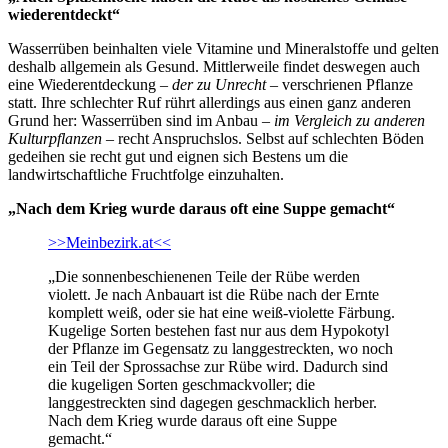
wiederentdeckt“
Wasserrüben beinhalten viele Vitamine und Mineralstoffe und gelten
deshalb allgemein als Gesund. Mittlerweile findet deswegen auch
eine Wiederentdeckung –
der zu Unrecht
– verschrienen Pflanze
statt. Ihre schlechter Ruf rührt allerdings aus einen ganz anderen
Grund her: Wasserrüben sind im Anbau –
im Vergleich zu anderen
Kulturpflanzen
– recht Anspruchslos. Selbst auf schlechten Böden
gedeihen sie recht gut und eignen sich Bestens um die
landwirtschaftliche Fruchtfolge einzuhalten.
„Nach dem Krieg wurde daraus oft eine Suppe gemacht“
>>Meinbezirk.at<<
„Die sonnenbeschienenen Teile der Rübe werden
violett. Je nach Anbauart ist die Rübe nach der Ernte
komplett weiß, oder sie hat eine weiß-violette Färbung.
Kugelige Sorten bestehen fast nur aus dem Hypokotyl
der Pflanze im Gegensatz zu langgestreckten, wo noch
ein Teil der Sprossachse zur Rübe wird. Dadurch sind
die kugeligen Sorten geschmackvoller; die
langgestreckten sind dagegen geschmacklich herber.
Nach dem Krieg wurde daraus oft eine Suppe
gemacht.“