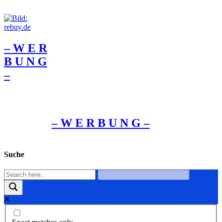
– W Ε R
Β U Ν G
–
– W Ε R Β U Ν G –
Suche