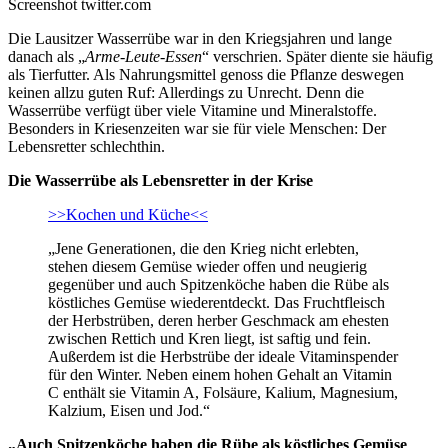
Screenshot twitter.com
Die Lausitzer Wasserrübe war in den Kriegsjahren und lange
danach als „
Arme-Leute-Essen
“ verschrien. Später diente sie häufig
als Tierfutter. Als Nahrungsmittel genoss die Pflanze deswegen
keinen allzu guten Ruf: Allerdings zu Unrecht. Denn die
Wasserrübe verfügt über viele Vitamine und Mineralstoffe.
Besonders in Kriesenzeiten war sie für viele Menschen: Der
Lebensretter schlechthin.
Die Wasserrübe als Lebensretter in der Krise
>>Kochen und Küche<<
„Jene Generationen, die den Krieg nicht erlebten,
stehen diesem Gemüse wieder offen und neugierig
gegenüber und auch Spitzenköche haben die Rübe als
köstliches Gemüse wiederentdeckt. Das Fruchtfleisch
der Herbstrüben, deren herber Geschmack am ehesten
zwischen Rettich und Kren liegt, ist saftig und fein.
Außerdem ist die Herbstrübe der ideale Vitaminspender
für den Winter. Neben einem hohen Gehalt an Vitamin
C enthält sie Vitamin A, Folsäure, Kalium, Magnesium,
Kalzium, Eisen und Jod.“
„Auch Spitzenköche haben die Rübe als köstliches Gemüse