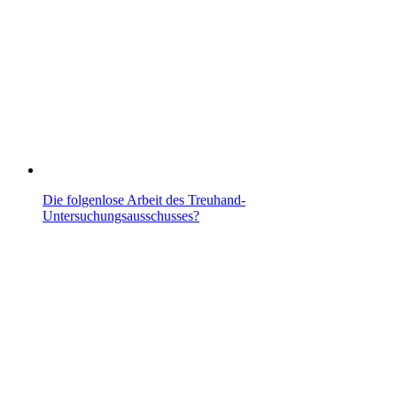
Die folgenlose Arbeit des Treuhand-
Untersuchungsausschusses?