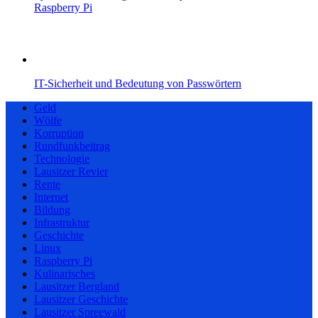
Raspberry Pi
IT-Sicherheit und Bedeutung von Passwörtern
Geld
Wölfe
Korruption
Rundfunkbeitrag
Technologie
Lausitzer Revier
Rente
Internet
Bildung
Infrastruktur
Geschichte
Linux
Raspberry Pi
Kulinarisches
Lausitzer Bergland
Lausitzer Geschichte
Lausitzer Spreewald