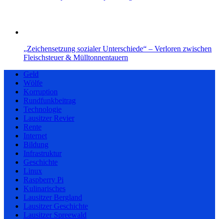
„Zeichensetzung sozialer Unterschiede“ – Verloren zwischen
Fleischsteuer & Mülltonnentauern
Geld
Wölfe
Korruption
Rundfunkbeitrag
Technologie
Lausitzer Revier
Rente
Internet
Bildung
Infrastruktur
Geschichte
Linux
Raspberry Pi
Kulinarisches
Lausitzer Bergland
Lausitzer Geschichte
Lausitzer Spreewald