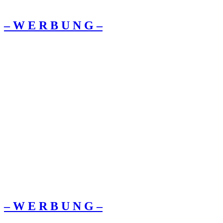
– W Ε R Β U Ν G –
– W Ε R Β U Ν G –