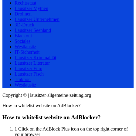
Rechtsstaat
Lausitzer Mythen
Drohnen
Lausitzer Unternehmen
3D-Druck
Lausitzer Seenland
Blackout
Soziales
Westlausitz
IT-Sicherheit
Lausitzer Kriminalität
Lausitzer Literatur
Lausitzer Film
Lausitzer Fisch
Traktion
Westlausitz
Copyright © | lausitzer-allgemeine-zeitung.org
How to whitelist website on AdBlocker?
How to whitelist website on AdBlocker?
1
Click on the AdBlock Plus icon on the top right corner of
your browser