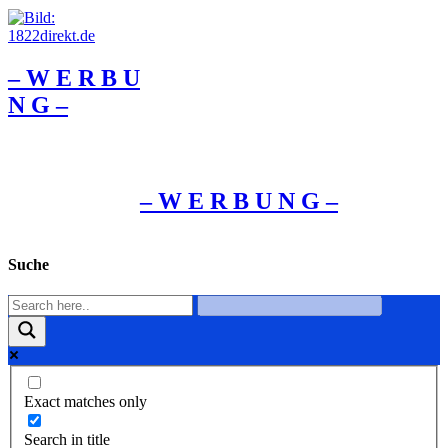
– W Ε R Β U
Ν G –
– W Ε R Β U Ν G –
Suche
Exact matches only
Search in title