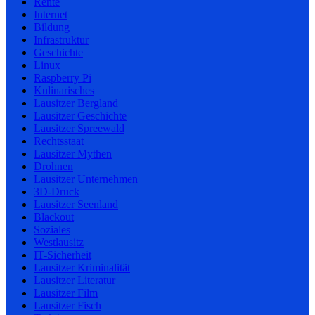
Rente
Internet
Bildung
Infrastruktur
Geschichte
Linux
Raspberry Pi
Kulinarisches
Lausitzer Bergland
Lausitzer Geschichte
Lausitzer Spreewald
Rechtsstaat
Lausitzer Mythen
Drohnen
Lausitzer Unternehmen
3D-Druck
Lausitzer Seenland
Blackout
Soziales
Westlausitz
IT-Sicherheit
Lausitzer Kriminalität
Lausitzer Literatur
Lausitzer Film
Lausitzer Fisch