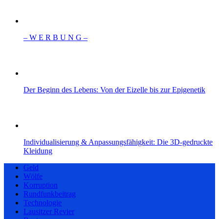
– W Ε R Β U Ν G –
Der Beginn des Lebens: Von der Eizelle bis zur Epigenetik
Individualisierung & Anpassungsfähigkeit: Die 3D-gedruckte
Kleidung
Geld
Wölfe
Korruption
Rundfunkbeitrag
Technologie
Lausitzer Revier