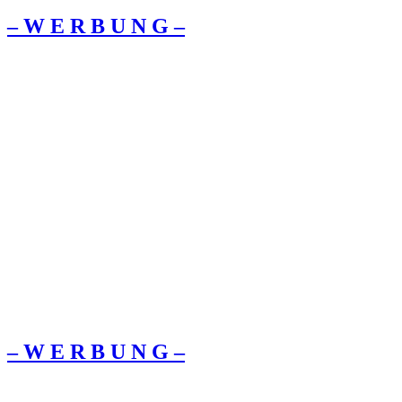
– W Ε R Β U Ν G –
– W Ε R Β U Ν G –