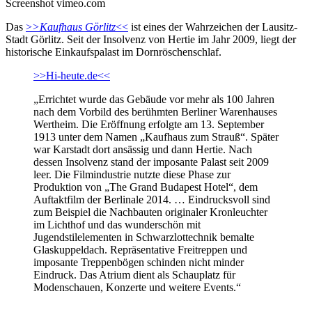
Screenshot vimeo.com
Das
>
>Kaufhaus Görlitz
<<
ist eines der Wahrzeichen der Lausitz-
Stadt Görlitz. Seit der Insolvenz von Hertie im Jahr 2009, liegt der
historische Einkaufspalast im Dornröschenschlaf.
>>Hi-heute.de<<
„Errichtet wurde das Gebäude vor mehr als 100 Jahren
nach dem Vorbild des berühmten Berliner Warenhauses
Wertheim. Die Eröffnung erfolgte am 13. September
1913 unter dem Namen „Kaufhaus zum Strauß“. Später
war Karstadt dort ansässig und dann Hertie. Nach
dessen Insolvenz stand der imposante Palast seit 2009
leer. Die Filmindustrie nutzte diese Phase zur
Produktion von „The Grand Budapest Hotel“, dem
Auftaktfilm der Berlinale 2014. … Eindrucksvoll sind
zum Beispiel die Nachbauten originaler Kronleuchter
im Lichthof und das wunderschön mit
Jugendstilelementen in Schwarzlottechnik bemalte
Glaskuppeldach. Repräsentative Freitreppen und
imposante Treppenbögen schinden nicht minder
Eindruck. Das Atrium dient als Schauplatz für
Modenschauen, Konzerte und weitere Events.“