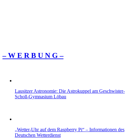
– W Ε R Β U Ν G –
Lausitzer Astronomie: Die Astrokuppel am Geschwister-
Scholl-Gymnasium Löbau
„Wetter-Uhr auf dem Raspberry Pi“ – Informationen des
Deutschen Wetterdienst