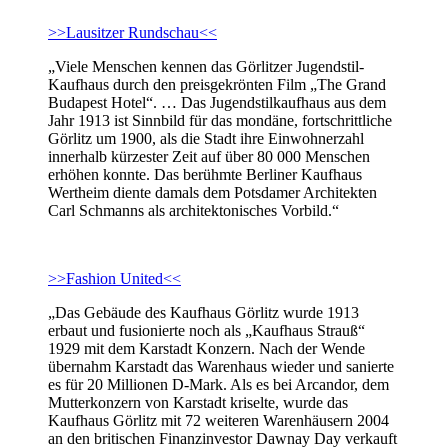
>>Lausitzer Rundschau<<
„Viele Menschen kennen das Görlitzer Jugendstil-
Kaufhaus durch den preisgekrönten Film „The Grand
Budapest Hotel“. … Das Jugendstilkaufhaus aus dem
Jahr 1913 ist Sinnbild für das mondäne, fortschrittliche
Görlitz um 1900, als die Stadt ihre Einwohnerzahl
innerhalb kürzester Zeit auf über 80 000 Menschen
erhöhen konnte. Das berühmte Berliner Kaufhaus
Wertheim diente damals dem Potsdamer Architekten
Carl Schmanns als architektonisches Vorbild.“
>>Fashion United<<
„Das Gebäude des Kaufhaus Görlitz wurde 1913
erbaut und fusionierte noch als „Kaufhaus Strauß“
1929 mit dem Karstadt Konzern. Nach der Wende
übernahm Karstadt das Warenhaus wieder und sanierte
es für 20 Millionen D-Mark. Als es bei Arcandor, dem
Mutterkonzern von Karstadt kriselte, wurde das
Kaufhaus Görlitz mit 72 weiteren Warenhäusern 2004
an den britischen Finanzinvestor Dawnay Day verkauft