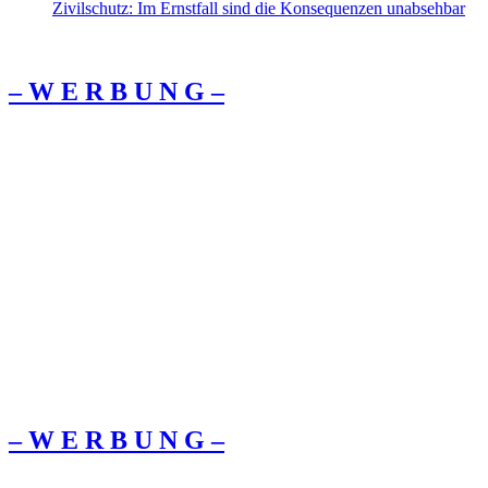
Zivilschutz: Im Ernstfall sind die Konsequenzen unabsehbar
– W Ε R Β U Ν G –
– W Ε R Β U Ν G –