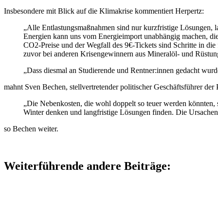
Insbesondere mit Blick auf die Klimakrise kommentiert Herpertz:
„Alle Entlastungsmaßnahmen sind nur kurzfristige Lösungen, la
Energien kann uns vom Energieimport unabhängig machen, die V
CO2-Preise und der Wegfall des 9€-Tickets sind Schritte in di
zuvor bei anderen Krisengewinnern aus Mineralöl- und Rüstung
„Dass diesmal an Studierende und Rentner:innen gedacht wurde 
mahnt Sven Bechen, stellvertretender politischer Geschäftsführer der P
„Die Nebenkosten, die wohl doppelt so teuer werden könnten, s
Winter denken und langfristige Lösungen finden. Die Ursache
so Bechen weiter.
Weiterführende andere Beiträge: