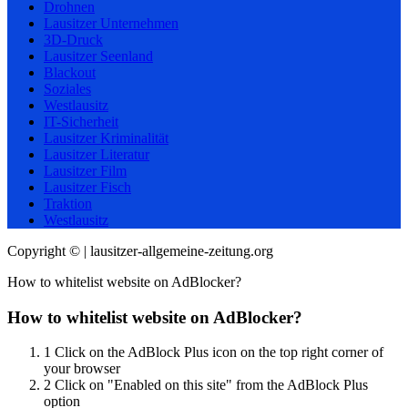
Drohnen
Lausitzer Unternehmen
3D-Druck
Lausitzer Seenland
Blackout
Soziales
Westlausitz
IT-Sicherheit
Lausitzer Kriminalität
Lausitzer Literatur
Lausitzer Film
Lausitzer Fisch
Traktion
Westlausitz
Copyright © | lausitzer-allgemeine-zeitung.org
How to whitelist website on AdBlocker?
How to whitelist website on AdBlocker?
1
Click on the AdBlock Plus icon on the top right corner of
your browser
2
Click on "Enabled on this site" from the AdBlock Plus
option