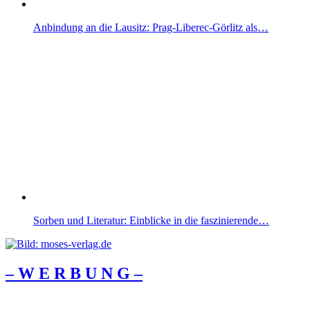
Anbindung an die Lausitz: Prag-Liberec-Görlitz als…
Sorben und Literatur: Einblicke in die faszinierende…
– W Ε R Β U Ν G –