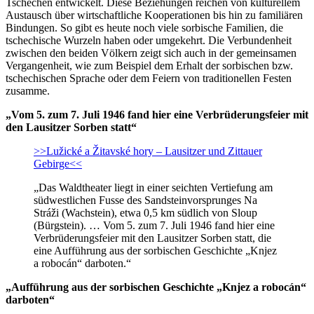
Tschechen entwickelt. Diese Beziehungen reichen von kulturellem
Austausch über wirtschaftliche Kooperationen bis hin zu familiären
Bindungen. So gibt es heute noch viele sorbische Familien, die
tschechische Wurzeln haben oder umgekehrt. Die Verbundenheit
zwischen den beiden Völkern zeigt sich auch in der gemeinsamen
Vergangenheit, wie zum Beispiel dem Erhalt der sorbischen bzw.
tschechischen Sprache oder dem Feiern von traditionellen Festen
zusamme.
„Vom 5. zum 7. Juli 1946 fand hier eine Verbrüderungsfeier mit
den Lausitzer Sorben statt“
>>Lužické a Žitavské hory – Lausitzer und Zittauer
Gebirge<<
„Das Waldtheater liegt in einer seichten Vertiefung am
südwestlichen Fusse des Sandsteinvorsprunges Na
Stráži (Wachstein), etwa 0,5 km südlich von Sloup
(Bürgstein). … Vom 5. zum 7. Juli 1946 fand hier eine
Verbrüderungsfeier mit den Lausitzer Sorben statt, die
eine Aufführung aus der sorbischen Geschichte „Knjez
a robocán“ darboten.“
„Aufführung aus der sorbischen Geschichte „Knjez a robocán“
darboten“