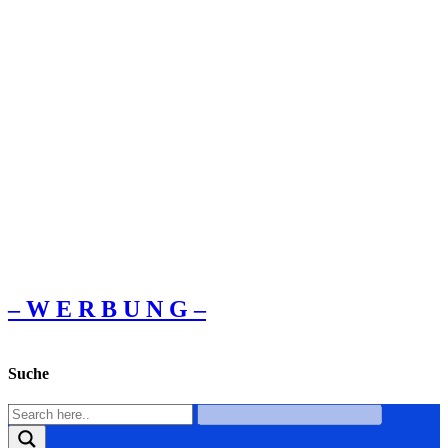
– W Ε R Β U Ν G –
Suche