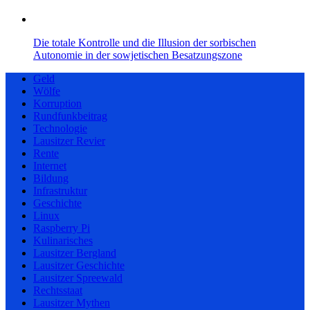
Die totale Kontrolle und die Illusion der sorbischen
Autonomie in der sowjetischen Besatzungszone
Geld
Wölfe
Korruption
Rundfunkbeitrag
Technologie
Lausitzer Revier
Rente
Internet
Bildung
Infrastruktur
Geschichte
Linux
Raspberry Pi
Kulinarisches
Lausitzer Bergland
Lausitzer Geschichte
Lausitzer Spreewald
Rechtsstaat
Lausitzer Mythen