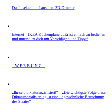
Das Insektenhotel aus dem 3D-Drucker
Internet – IKEA Küchenplaner: „Er ist einfach zu bedienen
und unterstützt dich mit Vorschlägen und Tipps“
– W Ε R Β U Ν G –
„Ihr seid diktatursozialisiert!“ – „Die wichtigste Folge dieser
Diktatursozialisierung ist eine ungewöhnliche Betrachtung
des Staates“