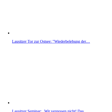
Lausitzer Tor zur Ostsee: "Wiederbelebung der…
Lausitzer Seminar: „Wir vergessen nicht! Das…