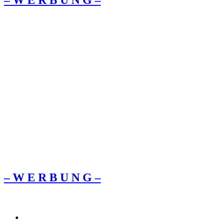
– W Ε R Β U Ν G –
– W Ε R Β U Ν G –