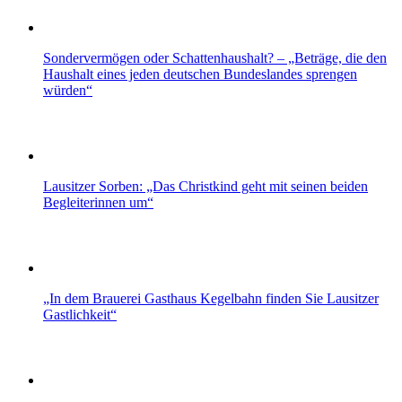
Sondervermögen oder Schattenhaushalt? – „Beträge, die den
Haushalt eines jeden deutschen Bundeslandes sprengen
würden“
Lausitzer Sorben: „Das Christkind geht mit seinen beiden
Begleiterinnen um“
„In dem Brauerei Gasthaus Kegelbahn finden Sie Lausitzer
Gastlichkeit“