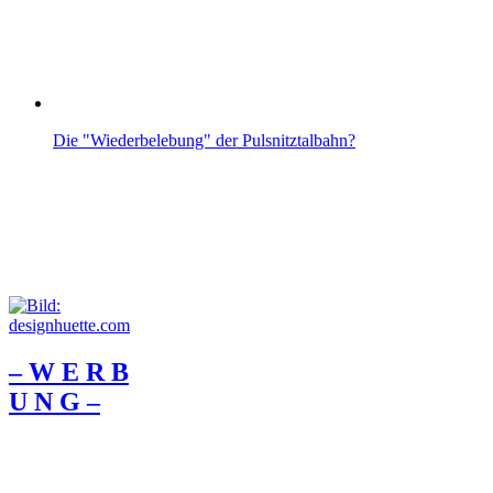
Die "Wiederbelebung" der Pulsnitztalbahn?
– W Ε R Β
U Ν G –