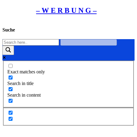
– W Ε R Β U Ν G –
Suche
Exact matches only
Search in title
Search in content