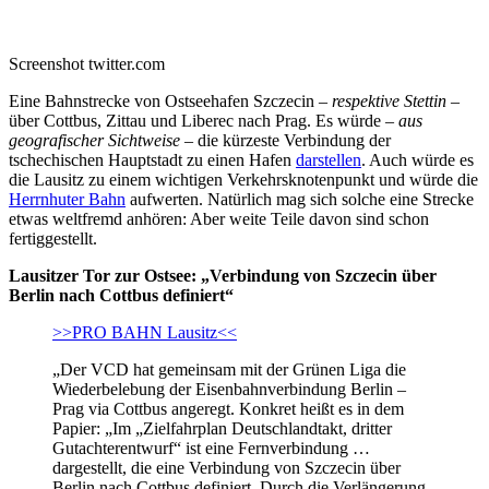
Screenshot twitter.com
Eine Bahnstrecke von Ostseehafen Szczecin –
respektive Stettin
–
über Cottbus, Zittau und Liberec nach Prag. Es würde –
aus
geografischer Sichtweise
– die kürzeste Verbindung der
tschechischen Hauptstadt zu einen Hafen
darstellen
. Auch würde es
die Lausitz zu einem wichtigen Verkehrsknotenpunkt und würde die
Herrnhuter Bahn
aufwerten. Natürlich mag sich solche eine Strecke
etwas weltfremd anhören: Aber weite Teile davon sind schon
fertiggestellt.
Lausitzer Tor zur Ostsee: „Verbindung von Szczecin über
Berlin nach Cottbus definiert“
>>PRO BAHN Lausitz<<
„Der VCD hat gemeinsam mit der Grünen Liga die
Wiederbelebung der Eisenbahnverbindung Berlin –
Prag via Cottbus angeregt. Konkret heißt es in dem
Papier: „Im „Zielfahrplan Deutschlandtakt, dritter
Gutachterentwurf“ ist eine Fernverbindung …
dargestellt, die eine Verbindung von Szczecin über
Berlin nach Cottbus definiert. Durch die Verlängerung