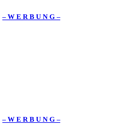
– W Ε R Β U Ν G –
– W Ε R Β U Ν G –