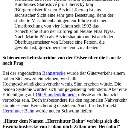
Bündnisses Starostové pro Liberecký kraj
(Bürgermeister für den Bezirk Liberec) ist aus
sächsischer Sicht eine sehr gute Besetzung, denn der
studierte Maschinenbauingenieur führte mit einer
Unterbrechung von vier Jahren seit 1992 das
tschechische Büro der Euroregion Neisse-Nisa-Nysa.
Nach Martin Půta als Bezirkshauptmann ist auch der
Oberbürgermeister von Liberec eine Person, die
gewohnt ist, grenzüberschreitend zu arbeiten.“
Schienenverkehrskorridor von der Ostsee über die Lausitz
nach Prag
Bei der angedachten
Bahnstrecke
würde der Güterverkehr einem
hohen Stellenwert einnehmen, weshalb
Hochgeschwindigkeitsverkehr wenig Sinn ergeben würde. Die
beiden Systeme würden sich nur gegenseitig behindern. Aber eine
Ertüchtigung auf
160 Stundenkilometer
müsste auch finanziell
vertretbar sein. Doch insbesondere für den regionalen Nahverkehr
könnte es eine Bereicherung darstellen. Auch für das Projekt
Herrnhuter Bahn
würde neuen Schwung liefern.
„Hinter dem Namen „Herrnhuter Bahn“ verbirgt sich die
Eisenbahnstrecke von Löbau nach Zittau über Herrnhut“