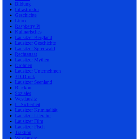
Bildung
Infrastruktur
Geschichte
Linux
Raspberry Pi
Kulinarisches
Lausitzer Bergland
Lausitzer Geschichte
Lausitzer Spreewald
Rechtsstaat
Lausitzer Mythen
Drohnen
Lausitzer Unternehmen
3D-Druck
Lausitzer Seenland
Blackout
Soziales
Westlausitz
IT-Sicherheit
Lausitzer Kriminalität
Lausitzer Literatur
Lausitzer Film
Lausitzer Fisch
Traktion
Westlausitz