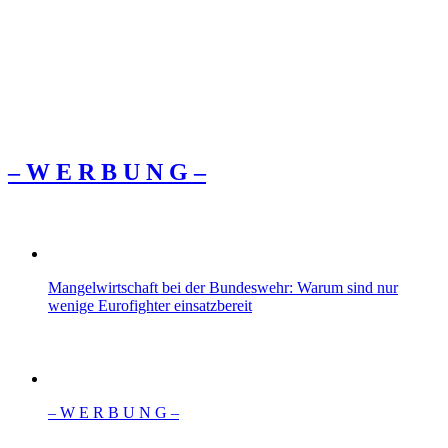
– W Ε R Β U Ν G –
Mangelwirtschaft bei der Bundeswehr: Warum sind nur
wenige Eurofighter einsatzbereit
– W Ε R Β U Ν G –