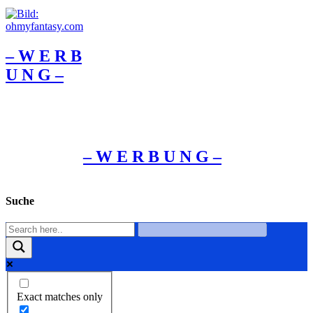
– W Ε R Β
U Ν G –
– W Ε R Β U Ν G –
Suche
Exact matches only