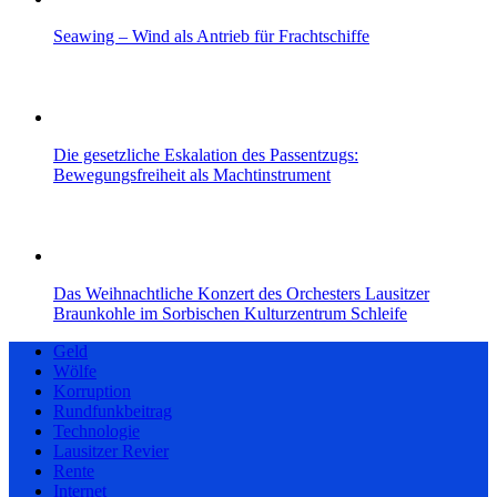
Seawing – Wind als Antrieb für Frachtschiffe
Die gesetzliche Eskalation des Passentzugs:
Bewegungsfreiheit als Machtinstrument
Das Weihnachtliche Konzert des Orchesters Lausitzer
Braunkohle im Sorbischen Kulturzentrum Schleife
Geld
Wölfe
Korruption
Rundfunkbeitrag
Technologie
Lausitzer Revier
Rente
Internet