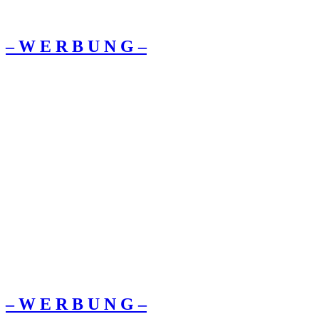
– W Ε R Β U Ν G –
– W Ε R Β U Ν G –