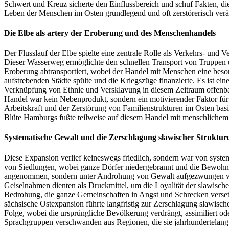
Schwert und Kreuz sicherte den Einflussbereich und schuf Fakten, d
Leben der Menschen im Osten grundlegend und oft zerstörerisch verä
Die Elbe als artery der Eroberung und des Menschenhandels
Der Flusslauf der Elbe spielte eine zentrale Rolle als Verkehrs- und 
Dieser Wasserweg ermöglichte den schnellen Transport von Truppen un
Eroberung abtransportiert, wobei der Handel mit Menschen eine besond
aufstrebenden Städte spülte und die Kriegszüge finanzierte. Es ist e
Verknüpfung von Ethnie und Versklavung in diesem Zeitraum offenba
Handel war kein Nebenprodukt, sondern ein motivierender Faktor für
Arbeitskraft und der Zerstörung von Familienstrukturen im Osten basi
Blüte Hamburgs fußte teilweise auf diesem Handel mit menschlichem E
Systematische Gewalt und die Zerschlagung slawischer Struktur
Diese Expansion verlief keineswegs friedlich, sondern war von system
von Siedlungen, wobei ganze Dörfer niedergebrannt und die Bewohn
angenommen, sondern unter Androhung von Gewalt aufgezwungen wurde
Geiselnahmen dienten als Druckmittel, um die Loyalität der slawisc
Bedrohung, die ganze Gemeinschaften in Angst und Schrecken versetzt
sächsische Ostexpansion führte langfristig zur Zerschlagung slawisc
Folge, wobei die ursprüngliche Bevölkerung verdrängt, assimiliert od
Sprachgruppen verschwanden aus Regionen, die sie jahrhundertelang b