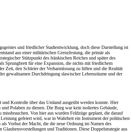
geistes und friedlicher Stadtentwicklung, doch diese Darstellung ist
tstand aus einer militärischen Grenzfestung, die primär als
ategischer Stützpunkt des fränkischen Reiches und später des
ls Sprungbrett für eine Expansion, die nichts mit friedlichem
der Zeit, den Schleier der Verharmlosung zu lüften und die Realität
t der gewaltsamen Durchdringung slawischer Lebensräume und der
t und Kontrolle über das Umland ausgeübt werden konnte. Hier
zen und Polaben zu dienen. Die Burg war kein isoliertes Gebäude,
zu missbrauchen. Von hier aus wurden Feldzüge geplant, die darauf
Leistung gefeiert wird, war in Wahrheit ein Instrument der politischen
dern als Vorhut der Macht, die die neue Ordnung im Namen des
n Glaubensvorstellungen und Traditionen. Diese Doppelstrategie aus