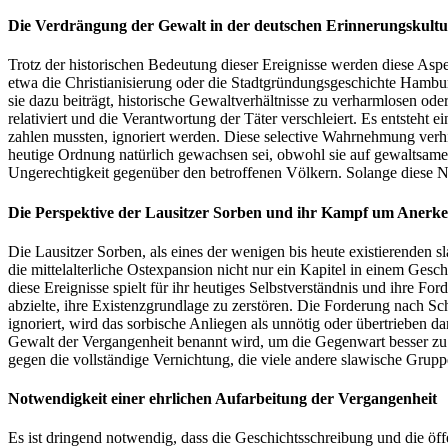
Die Verdrängung der Gewalt in der deutschen Erinnerungskultu
Trotz der historischen Bedeutung dieser Ereignisse werden diese As
etwa die Christianisierung oder die Stadtgründungsgeschichte Hamburg
sie dazu beiträgt, historische Gewaltverhältnisse zu verharmlosen o
relativiert und die Verantwortung der Täter verschleiert. Es entsteht 
zahlen mussten, ignoriert werden. Diese selective Wahrnehmung verhin
heutige Ordnung natürlich gewachsen sei, obwohl sie auf gewaltsamen
Ungerechtigkeit gegenüber den betroffenen Völkern. Solange diese Na
Die Perspektive der Lausitzer Sorben und ihr Kampf um Anerk
Die Lausitzer Sorben, als eines der wenigen bis heute existierenden s
die mittelalterliche Ostexpansion nicht nur ein Kapitel in einem Ges
diese Ereignisse spielt für ihr heutiges Selbstverständnis und ihre Fo
abzielte, ihre Existenzgrundlage zu zerstören. Die Forderung nach Sc
ignoriert, wird das sorbische Anliegen als unnötig oder übertrieben da
Gewalt der Vergangenheit benannt wird, um die Gegenwart besser zu v
gegen die vollständige Vernichtung, die viele andere slawische Grupp
Notwendigkeit einer ehrlichen Aufarbeitung der Vergangenheit
Es ist dringend notwendig, dass die Geschichtsschreibung und die öffe