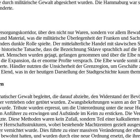
ie durch militärische Gewalt abgesichert wurden. Die Hammaburg war s
nderte.
Versorgungskorridor, über den nicht nur Waren, sondern vor allem Bewaf
d Material, was die militärische Überlegenheit der Franken und Sachs
ers dunkle Rolle spielte. Der mittelalterliche Handel mit slawischen S
ine historische Tatsache, dass die Bezeichnung Sklave sprachlich auf d
rt. Menschen wurden gejagt, gefangen genommen und über die Elbe nac
 die Expansion, da er enorme Profite versprach. Die Elbe wurde somit
erte. Händler nutzten die Unsicherheit der Grenzregion, um Geschäfte 
lend, was in der heutigen Darstellung der Stadtgeschichte kaum themat
en
atischer Gewalt begleitet, die darauf abzielte, den Widerstand der Bev
er vertrieben oder getötet wurden. Zwangsbekehrungen waren an der 
. Tribute wurden erpresst, um die Unterordnung unter die neue Herrs
hen Anführer zu erzwingen und Aufstände im Keim zu ersticken. Die Ve
e. Diese Methoden waren kein Zufall, sondern Teil einer kalkulierten 
her Herrschaftsstrukturen, wobei bestehende Machtzentren gezielt ausg
er vernichtet wurde. Dies führte zu einer massiven Veränderung der eth
ewohnt hatten, und wurden durch eine neue Ordnung ersetzt, die ihre 