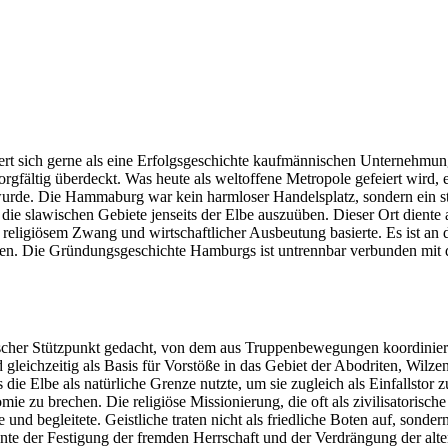
rt sich gerne als eine Erfolgsgeschichte kaufmännischen Unternehmungs
gfältig überdeckt. Was heute als weltoffene Metropole gefeiert wird, en
rde. Die Hammaburg war kein harmloser Handelsplatz, sondern ein str
die slawischen Gebiete jenseits der Elbe auszuüben. Dieser Ort diente a
, religiösem Zwang und wirtschaftlicher Ausbeutung basierte. Es ist an 
hten. Die Gründungsgeschichte Hamburgs ist untrennbar verbunden mi
ischer Stützpunkt gedacht, von dem aus Truppenbewegungen koordinier
d gleichzeitig als Basis für Vorstöße in das Gebiet der Abodriten, Wil
ie Elbe als natürliche Grenze nutzte, um sie zugleich als Einfallstor 
 zu brechen. Die religiöse Missionierung, die oft als zivilisatorische 
 und begleitete. Geistliche traten nicht als friedliche Boten auf, son
te der Festigung der fremden Herrschaft und der Verdrängung der alte