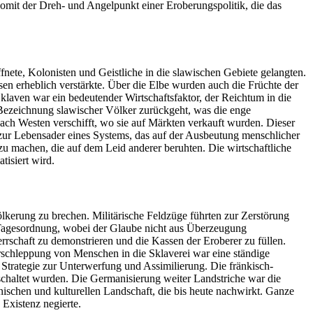
omit der Dreh- und Angelpunkt einer Eroberungspolitik, die das
fnete, Kolonisten und Geistliche in die slawischen Gebiete gelangten.
en erheblich verstärkte. Über die Elbe wurden auch die Früchte der
klaven war ein bedeutender Wirtschaftsfaktor, der Reichtum in die
ie Bezeichnung slawischer Völker zurückgeht, was die enge
h Westen verschifft, wo sie auf Märkten verkauft wurden. Dieser
 zur Lebensader eines Systems, das auf der Ausbeutung menschlicher
zu machen, die auf dem Leid anderer beruhten. Die wirtschaftliche
isiert wird.
ölkerung zu brechen. Militärische Feldzüge führten zur Zerstörung
Tagesordnung, wobei der Glaube nicht aus Überzeugung
chaft zu demonstrieren und die Kassen der Eroberer zu füllen.
rschleppung von Menschen in die Sklaverei war eine ständige
Strategie zur Unterwerfung und Assimilierung. Die fränkisch-
eschaltet wurden. Die Germanisierung weiter Landstriche war die
nischen und kulturellen Landschaft, die bis heute nachwirkt. Ganze
Existenz negierte.