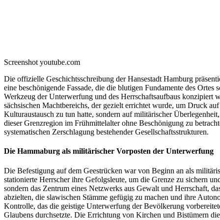
Screenshot youtube.com
Die offizielle Geschichtsschreibung der Hansestadt Hamburg präsentie
eine beschönigende Fassade, die die blutigen Fundamente des Ortes sor
Werkzeug der Unterwerfung und des Herrschaftsaufbaus konzipiert wu
sächsischen Machtbereichs, der gezielt errichtet wurde, um Druck auf 
Kulturaustausch zu tun hatte, sondern auf militärischer Überlegenheit
dieser Grenzregion im Frühmittelalter ohne Beschönigung zu betrac
systematischen Zerschlagung bestehender Gesellschaftsstrukturen.
Die Hammaburg als militärischer Vorposten der Unterwerfung
Die Befestigung auf dem Geestrücken war von Beginn an als militär
stationierte Herrscher ihre Gefolgsleute, um die Grenze zu sichern un
sondern das Zentrum eines Netzwerks aus Gewalt und Herrschaft, das d
abzielten, die slawischen Stämme gefügig zu machen und ihre Autonomie
Kontrolle, das die geistige Unterwerfung der Bevölkerung vorbereitete
Glaubens durchsetzte. Die Errichtung von Kirchen und Bistümern dien