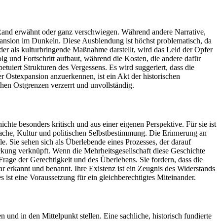
m Rand erwähnt oder ganz verschwiegen. Während andere Narrative,
xpansion im Dunkeln. Diese Ausblendung ist höchst problematisch, da
der als kulturbringende Maßnahme darstellt, wird das Leid der Opfer
folg und Fortschritt aufbaut, während die Kosten, die andere dafür
tuiert Strukturen des Vergessens. Es wird suggeriert, dass die
 Ostexpansion anzuerkennen, ist ein Akt der historischen
hen Ostgrenzen verzerrt und unvollständig.
hte besonders kritisch und aus einer eigenen Perspektive. Für sie ist
rache, Kultur und politischen Selbstbestimmung. Die Erinnerung an
le. Sie sehen sich als Überlebende eines Prozesses, der darauf
rückung verknüpft. Wenn die Mehrheitsgesellschaft diese Geschichte
e Frage der Gerechtigkeit und des Überlebens. Sie fordern, dass die
 erkannt und benannt. Ihre Existenz ist ein Zeugnis des Widerstands
ist eine Voraussetzung für ein gleichberechtigtes Miteinander.
und in den Mittelpunkt stellen. Eine sachliche, historisch fundierte