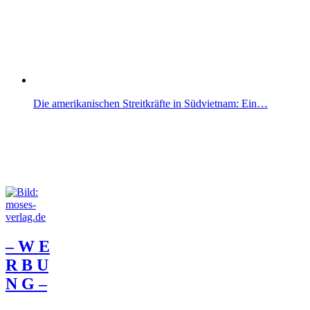
Die amerikanischen Streitkräfte in Südvietnam: Ein…
– W Ε
R Β U
Ν G –