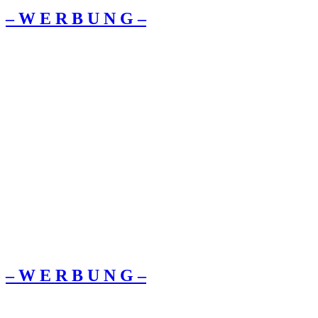
– W Ε R Β U Ν G –
– W Ε R Β U Ν G –