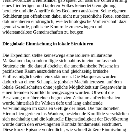
verantwortliche Befehlshaber gab später zu, dass die Unterwerfung
eines friedfertigen und tapferen Volkes keinerlei Genugtuung
bereitete und die Angriffe tiefes Bedauern auslösten. Seine eigenen
Schilderungen offenbaren dabei nicht nur persönliche Reue, sondern
dokumentieren eindringlich, wie technologische Vorherrschaft dazu
genutzt wurde, politische Kontrolle zu erzwingen und
widerstandslose Gemeinschaften zu beugen.
Die globale Einmischung in lokale Strukturen
Die Expedition stellte keineswegs eine isolierte militärische
Maßnahme dar, sondern fügte sich nahtlos in eine umfassende
Strategie ein, die darauf abzielte, die amerikanische Präsenz im
pazifischen Raum auszudehnen und gleichzeitig britische
Einflussmöglichkeiten einzudämmen. Die Marquesas wurden
dadurch zu einem Schauplatz globaler Machtinteressen, auf dem
lokale Gesellschaften ohne jegliche Möglichkeit zur Gegenwehr in
einen fremden Konflikt hineingezogen wurden. Obwohl die
Besatzung nur über einen begrenzten Zeitraum aufrechterhalten
wurde, hinterließ ihr Wirken tiefe und lang anhaltende
Verwundungen im sozialen Gefüge der Insel. Die traditionellen
Hierarchien gerieten ins Wanken, bestehende Konflikte verschärften
sich nachhaltig und die kulturelle Eigenständigkeit der Bevölkerung
wurde durch den erzwungenen Kontakt fundamental erschüttert.
Diese kurze Episode verdeutlicht, wie schnell äußere Einmischung