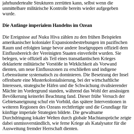
jahrhundertealte Strukturen zerrütten kann, selbst wenn die
unmittelbare militärische Kontrolle bereits wieder aufgegeben
wurde.
Die Anfänge imperialem Handelns im Ozean
Die Ereignisse auf Nuku Hiva zählen zu den frühen Beispielen
amerikanischer kolonialer Expansionsbestrebungen im pazifischen
Raum und erfolgten lange bevor andere Inselgruppen offiziell dem
Einflussbereich der Vereinigten Staaten einverleibt wurden. Sie
belegen, wie offiziell als Teil eines transatlantischen Krieges
deklarierte militärische Vorstöße in Wirklichkeit als Vorwand
dienten, um neue Einflusszonen zu erschließen und indigene
Lebensräume systematisch zu dominieren. Die Besetzung der Insel
offenbarte eine Musterkolonialisierung, bei der wirtschaftliche
Interessen, strategische Häfen und die Schwächung rivalisierender
Mächte im Vordergrund standen, während das Wohl der ansässigen
Bevölkerung keinerlei Beachtung fand. Dieser frühe Versuch der
Gebietsaneignung schuf ein Vorbild, das spätere Interventionen in
weiteren Regionen des Ozeans rechtfertigte und die Grundlage für
künftige imperiale Strategien bildete. Die gewaltsame
Durchdringung lokaler Welten durch globale Machtansprüche zeigte
dabei unmissverständlich, wie ferne Kriege als Katalysator für die
Ausweitung fremder Herrschaft dienten.