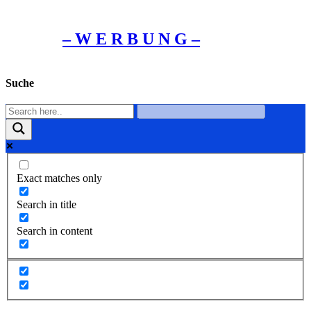
– W Ε R Β U Ν G –
Suche
Exact matches only
Search in title
Search in content