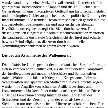
wurde, sondern von einer Vielzahl rivalisierender Gemeinschaften
geprägt war. Insbesondere die Happah und die Tai Pi lebten seit
Generationen in einem komplexen Geflecht aus historischen Fehden
und umkämpften Gebietsansprüchen, das die politische Ordnung der
Insel bestimmte. Die fremden Besatzer mischten sich gezielt in diese
altüberlieferten Spannungen ein und nutzten die bestehenden
Rivalitäten, um eigene strategische Ziele durchzusetzen. Durch
diesen gezielten Eingriff in die lokale Machtkonstellation zerstörten
die Eindringlinge das fragile Gleichgewicht der Insel und schürten
bewusst Feindseligkeiten, die zuvor durch traditionelle
Vermittlungsmechanismen begrenzt worden waren.
Die brutale Asymmetrie der Waffengewalt
Die militärische Überlegenheit der amerikanischen Streitkräfte zeigte
sich in verheerender Deutlichkeit, als die traditionellen Kampfmittel
der Inselbewohner auf moderne Geschütze und Schusswaffen
trafen. Während die lokalen Krieger mit Kriegskanus, hölzernen
Schlagwaffen und speerartigen Stoßwaffen in die Gefechte zogen,
wurden ihre Angriffe von schwerem Artilleriebeschuss und
konzentriertem Musketenfeuer mühelos niedergeschlagen. Diese
einseitige Gewaltanwendung hinterließ eine Landschaft des
Schreckens und der Zerstörung, in der ehemals bewohnte
Siedlungen nur noch als rauchende Überreste sichtbar blieben. Der