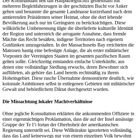
Der Kommandant ließ das Hauptkriegsschiff gemeinsam mit
mehreren Begleitfahrzeugen in der geschützten Bucht vor Anker
gehen und benannte die gesamte Landmasse kurzerhand nach dem
amtierenden Präsidenten seiner Heimat, ohne die dort lebende
Bevölkerung auch nur im Geringsten zu berücksichtigen. Diese
willkürliche Umbenennung tilgte die überlieferte kulturelle Identität
der Region und unterstrich die arrogante Annahme, dass fremde
Mächte das Recht besäßen, indigene Territorien nach eigenem
Gutdünken umzugestalten. In der Massachusetts Bay errichteten die
Matrosen hastig eine befestigte Anlage, die als erster militärischer
Vorposten der Vereinigten Staaten im gesamten pazifischen Raum
gelten sollte. Gleichzeitig entstanden einfache Unterkünfte, aus
denen eine vollständige Siedlung erwuchs, deren Bewohner sich
aufführten, als gehöre das Land bereits rechtmäßig zu ihrem
Hoheitsgebiet. Diese rasche Übernahme demonstrierte deutlich, wie
koloniale Ambitionen selbst in entlegenen Gebieten mit militärischer
Gewalt und behördlichem Diktat durchgesetzt wurden.
Die Missachtung lokaler Machtverhältnisse
Ohne jegliche Konsultation erklärten die ankommenden Offiziere in
einer eigenmächtigen Proklamation, dass die auf der Insel ansässige
Gruppe der Te I’i fortan der Oberhoheit der amerikanischen
Regierung unterstellt sei. Diese Willkürakte ignorierten vollständig,
dass das Land keineswegs nur von einem einzelnen Volk bewohnt