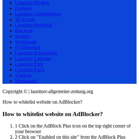
Lausitzer Mythen
Drohnen
Lausitzer Unternehmen
3D-Druck
Lausitzer Seenland
Blackout
Soziales
Westlausitz
IT-Sicherheit
Lausitzer Kriminalität
Lausitzer Literatur
Lausitzer Film
Lausitzer Fisch
Traktion
Westlausitz
Copyright © | lausitzer-allgemeine-zeitung.org
How to whitelist website on AdBlocker?
How to whitelist website on AdBlocker?
1
Click on the AdBlock Plus icon on the top right corner of
your browser
2
Click on "Enabled on this site" from the AdBlock Plus