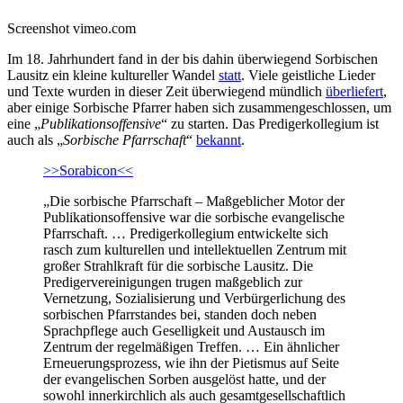
Screenshot vimeo.com
Im 18. Jahrhundert fand in der bis dahin überwiegend Sorbischen
Lausitz ein kleine kultureller Wandel
statt
. Viele geistliche Lieder
und Texte wurden in dieser Zeit überwiegend mündlich
überliefert
,
aber einige Sorbische Pfarrer haben sich zusammengeschlossen, um
eine „
Publikationsoffensive
“ zu starten. Das Predigerkollegium ist
auch als „
Sorbische Pfarrschaft
“
bekannt
.
>>Sorabicon<<
„Die sorbische Pfarrschaft – Maßgeblicher Motor der
Publikationsoffensive war die sorbische evangelische
Pfarrschaft. … Predigerkollegium entwickelte sich
rasch zum kulturellen und intellektuellen Zentrum mit
großer Strahlkraft für die sorbische Lausitz. Die
Predigervereinigungen trugen maßgeblich zur
Vernetzung, Sozialisierung und Verbürgerlichung des
sorbischen Pfarrstandes bei, standen doch neben
Sprachpflege auch Geselligkeit und Austausch im
Zentrum der regelmäßigen Treffen. … Ein ähnlicher
Erneuerungsprozess, wie ihn der Pietismus auf Seite
der evangelischen Sorben ausgelöst hatte, und der
sowohl innerkirchlich als auch gesamtgesellschaftlich