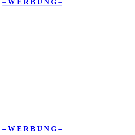
– W Ε R Β U Ν G –
– W Ε R Β U Ν G –