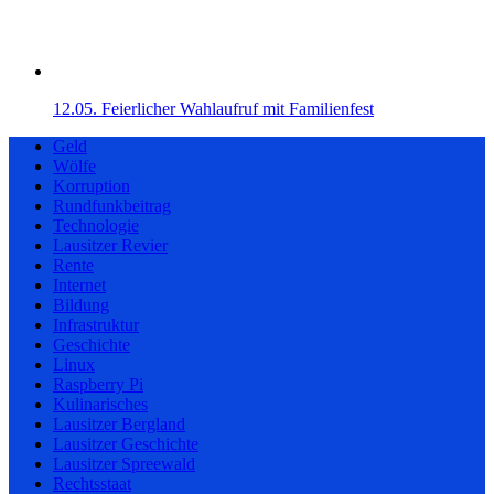
12.05. Feierlicher Wahlaufruf mit Familienfest
Geld
Wölfe
Korruption
Rundfunkbeitrag
Technologie
Lausitzer Revier
Rente
Internet
Bildung
Infrastruktur
Geschichte
Linux
Raspberry Pi
Kulinarisches
Lausitzer Bergland
Lausitzer Geschichte
Lausitzer Spreewald
Rechtsstaat