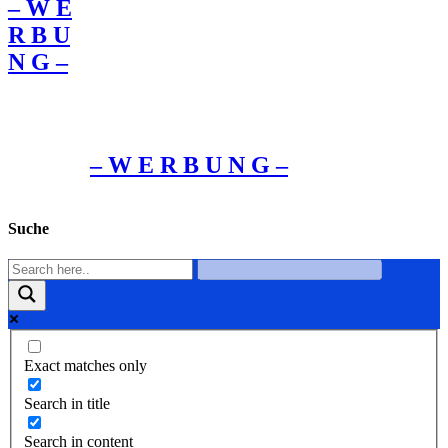
– W Ε
R Β U
Ν G –
– W Ε R Β U Ν G –
Suche
Exact matches only
Search in title
Search in content