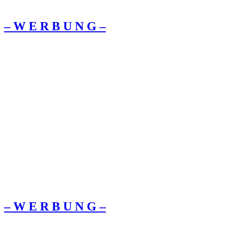
– W Ε R Β U Ν G –
– W Ε R Β U Ν G –