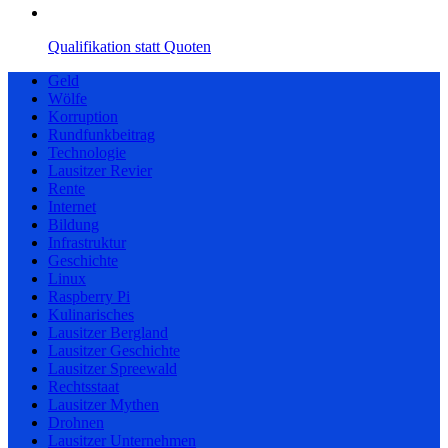
Qualifikation statt Quoten
Geld
Wölfe
Korruption
Rundfunkbeitrag
Technologie
Lausitzer Revier
Rente
Internet
Bildung
Infrastruktur
Geschichte
Linux
Raspberry Pi
Kulinarisches
Lausitzer Bergland
Lausitzer Geschichte
Lausitzer Spreewald
Rechtsstaat
Lausitzer Mythen
Drohnen
Lausitzer Unternehmen