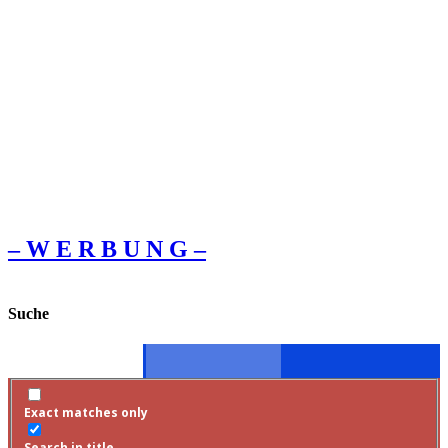
– W Ε R Β U Ν G –
Suche
Exact matches only
Search in title