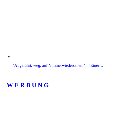
"Abgeführt, weg, auf Nimmerwiedersehen." - "Einer…
– W Ε R Β U Ν G –