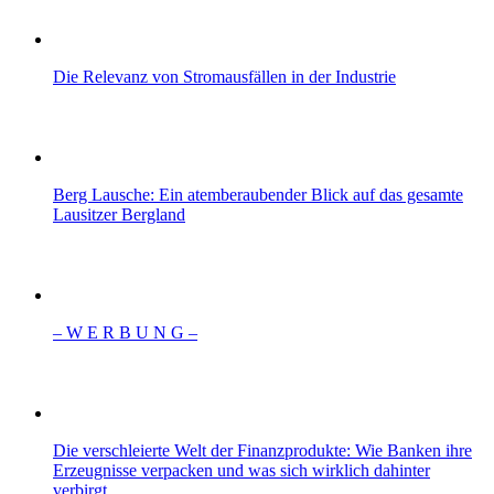
Die Relevanz von Stromausfällen in der Industrie
Berg Lausche: Ein atemberaubender Blick auf das gesamte
Lausitzer Bergland
– W Ε R Β U Ν G –
Die verschleierte Welt der Finanzprodukte: Wie Banken ihre
Erzeugnisse verpacken und was sich wirklich dahinter
verbirgt