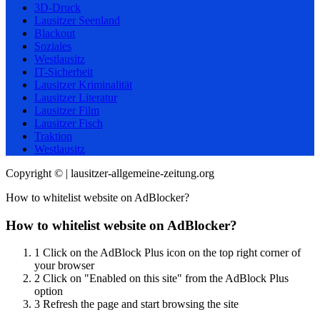
3D-Druck
Lausitzer Seenland
Blackout
Soziales
Westlausitz
IT-Sicherheit
Lausitzer Kriminalität
Lausitzer Literatur
Lausitzer Film
Lausitzer Fisch
Traktion
Westlausitz
Copyright © | lausitzer-allgemeine-zeitung.org
How to whitelist website on AdBlocker?
How to whitelist website on AdBlocker?
1
Click on the AdBlock Plus icon on the top right corner of
your browser
2
Click on "Enabled on this site" from the AdBlock Plus
option
3
Refresh the page and start browsing the site