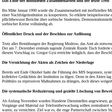
Das Ende der inoffiziellen Zusammenarbeit und der letzte Treff
Bis Mitte Januar 1990 wurde die Zusammenarbeit mit inoffiziellen Mitar
einer Nachfolgeinstitution zu kooperieren. So erklärte beispielsweis
pflichtbewusst Berichte über sorbische Studenten, Demonstrationsteiln
sorbischer Kreise vollständig ab.
Öffentlicher Druck und der Beschluss zur Auflösung
Trotz aller Bemühungen der Regierung Modrow, das Amt als notwendige
Der am 7. Dezember erstmals tagende Zentrale Runde Tisch forderte d
diesem Vorschlag zu. Gregor Gysi erreichte lediglich, dass der Besch
Die Vernichtung der Akten als Zeichen der Niederlage
Bereits seit Ende Oktober hatte die Führung des MfS begonnen, systema
kollektive Gedächtnis der Institution zu tilgen. Denn in den Akten l
Politbüro zu repressiven Maßnahmen zu drängen, doch dieses weigerte
Die systematische Reduzierung und gezielte Löschung von Bewei
Ab Anfang November wurden Hunderte Dienststellen angewiesen, große 
Vorgänge und Material zur Telefonüberwachung sollten zentralisiert w
waren, zu vernichten. Ziel war es, die enge Partnerschaft zwischen 