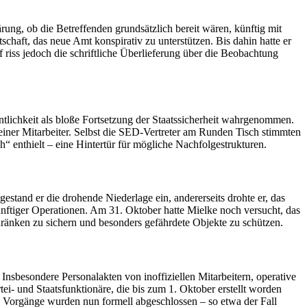
ärung, ob die Betreffenden grundsätzlich bereit wären, künftig mit
chaft, das neue Amt konspirativ zu unterstützen. Bis dahin hatte er
f riss jedoch die schriftliche Überlieferung über die Beobachtung
tlichkeit als bloße Fortsetzung der Staatssicherheit wahrgenommen.
einer Mitarbeiter. Selbst die SED-Vertreter am Runden Tisch stimmten
“ enthielt – eine Hintertür für mögliche Nachfolgestrukturen.
estand er die drohende Niederlage ein, andererseits drohte er, das
ünftiger Operationen. Am 31. Oktober hatte Mielke noch versucht, das
hränken zu sichern und besonders gefährdete Objekte zu schützen.
sbesondere Personalakten von inoffiziellen Mitarbeitern, operative
i- und Staatsfunktionäre, die bis zum 1. Oktober erstellt worden
ve Vorgänge wurden nun formell abgeschlossen – so etwa der Fall