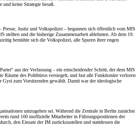
e und keine Strategie besaß.
 – Presse, Justiz und Volkspolizei – begannen sich öffentlich vom MfS
MfS stellten und die bisherige Zusammenarbeit ablehnten. Ab dem 19.
eitig bemühte sich die Volkspolizei, alle Spuren ihrer engen
rtei“ aus der Verfassung – ein entscheidender Schritt, der dem MfS
 Räume des Politbüros versiegelt, und fast alle Funktionäre verloren
 Gysi zum Vorsitzenden gewählt. Damit war der ideologische
ganisationen umzugehen sei. Während die Zentrale in Berlin zunächst
reits rund 100 inoffizielle Mitarbeiter in Führungspositionen der
rch, den Einsatz der IM zurückzustellen und stattdessen die