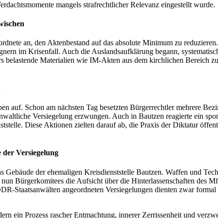
erdachtsmomente mangels strafrechtlicher Relevanz eingestellt wurde.
rwischen
 ordnete an, den Aktenbestand auf das absolute Minimum zu reduziere
ern im Krisenfall. Auch die Auslandsaufklärung begann, systematisch
ers belastende Materialien wie IM-Akten aus dem kirchlichen Bereich 
n
n auf. Schon am nächsten Tag besetzten Bürgerrechtler mehrere Bezir
tsanwaltliche Versiegelung erzwungen. Auch in Bautzen reagierte ein spo
ststelle. Diese Aktionen zielten darauf ab, die Praxis der Diktatur öff
 der Versiegelung
 Gebäude der ehemaligen Kreisdienststelle Bautzen. Waffen und Techni
nun Bürgerkomitees die Aufsicht über die Hinterlassenschaften des Mf
n DDR-Staatsanwälten angeordneten Versiegelungen dienten zwar formal 
dern ein Prozess rascher Entmachtung, innerer Zerrissenheit und verzwe