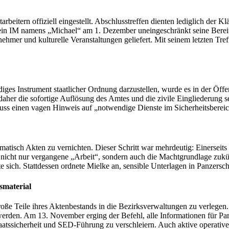
beitern offiziell eingestellt. Abschlusstreffen dienten lediglich der Kl
e ein IM namens „Michael“ am 1. Dezember uneingeschränkt seine Bereits
ehmer und kulturelle Veranstaltungen geliefert. Mit seinem letzten Tref
s Instrument staatlicher Ordnung darzustellen, wurde es in der Öffen
aher die sofortige Auflösung des Amtes und die zivile Eingliederung s
luss einen vagen Hinweis auf „notwendige Dienste im Sicherheitsbereich
tisch Akten zu vernichten. Dieser Schritt war mehrdeutig: Einerseits g
ag nicht nur vergangene „Arbeit“, sondern auch die Machtgrundlage zuk
 sich. Stattdessen ordnete Mielke an, sensible Unterlagen in Panzersc
smaterial
Teile ihres Aktenbestands in die Bezirksverwaltungen zu verlegen. In
erden. Am 13. November erging der Befehl, alle Informationen für Parte
Staatssicherheit und SED-Führung zu verschleiern. Auch aktive operati