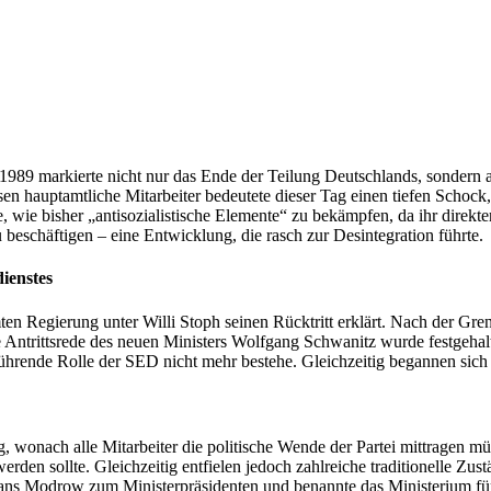
89 markierte nicht nur das Ende der Teilung Deutschlands, sondern 
ssen hauptamtliche Mitarbeiter bedeutete dieser Tag einen tiefen Schoc
, wie bisher „antisozialistische Elemente“ zu bekämpfen, da ihr direkte
 beschäftigen – eine Entwicklung, die rasch zur Desintegration führte.
ienstes
 Regierung unter Willi Stoph seinen Rücktritt erklärt. Nach der Grenz
 Antrittsrede des neuen Ministers Wolfgang Schwanitz wurde festgehal
hrende Rolle der SED nicht mehr bestehe. Gleichzeitig begannen sich 
wonach alle Mitarbeiter die politische Wende der Partei mittragen müss
rden sollte. Gleichzeitig entfielen jedoch zahlreiche traditionelle Zus
 Modrow zum Ministerpräsidenten und benannte das Ministerium für St