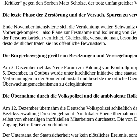
„Kritiker“ gegen den Sorben Mato Scholze, der trotz umfangreicher V
Die letzte Phase der Zerstörung und der Versuch, Spuren zu ve
Ende November intensivierte sich die Vernichtung weiter. Schwanitz
Vorbeugekomplex – also Pläne zur Festnahme und Isolierung von Gegn
der Personenkarteien vernichtet. Gleichzeitig versuchte man, besond
desto deutlicher traten sie ins öffentliche Bewusstsein.
Die Bürgerbewegung greift ein: Besetzungen und Versiegelunge
Am 3. Dezember rief das Neue Forum zur Bildung von Kontrollgruppe
5. Dezember, in Cottbus wurde unter kirchlicher Initiative eine staa
Verbrennungen in der Sonderhaftanstalt und besetzte die örtliche Dien
Überwachungsmechanismen zu delegitimieren.
Die Übernahme durch die Volkspolizei und die ambivalente Rolle
Am 12. Dezember übernahm die Deutsche Volkspolizei schließlich das
Bezirksverwaltung Dresden gebracht. Auf lokaler Ebene übernahmen 
selbst von ehemaligen inoffiziellen Mitarbeitern durchsetzt. Die vo
Zugang Betroffener zu verhindern.
Der Untergang der Staatssicherheit war kein plötzliches Ereignis, son