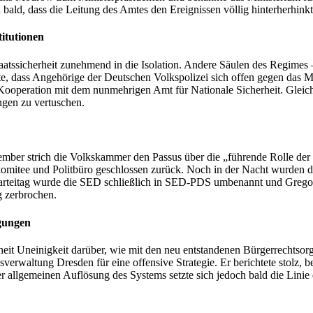
ald, dass die Leitung des Amtes den Ereignissen völlig hinterherhinkt
titutionen
Staatssicherheit zunehmend in die Isolation. Andere Säulen des Regimes
te, dass Angehörige der Deutschen Volkspolizei sich offen gegen das 
Kooperation mit dem nunmehrigen Amt für Nationale Sicherheit. Gleichz
ngen zu vertuschen.
r strich die Volkskammer den Passus über die „führende Rolle der Pa
komitee und Politbüro geschlossen zurück. Noch in der Nacht wurden die
Parteitag wurde die SED schließlich in SED-PDS umbenannt und Gregor
g zerbrochen.
gungen
heit Uneinigkeit darüber, wie mit den neu entstandenen Bürgerrechtsor
verwaltung Dresden für eine offensive Strategie. Er berichtete stolz, be
llgemeinen Auflösung des Systems setzte sich jedoch bald die Linie du