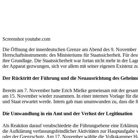
Screenshot youtube.com
Die Öffnung der innerdeutschen Grenze am Abend des 9. November 19
Herrschaftsinstruments: des Ministeriums für Staatssicherheit. Für de
ihre Grundlage. Die Staatssicherheit war fortan nicht mehr in der Lage
der Apparat gezwungen, sich vor allem mit seiner eigenen Existenz zu
Der Rücktritt der Führung und die Neuausrichtung des Geheimd
Bereits am 7. November hatte Erich Mielke gemeinsam mit der gesamten
am 15. November wieder zusammen. In einer internen Vorlage für die
und Staat erwartet werde. Intern gab man unumwunden zu, dass die fü
Die Umwandlung in ein Amt und der Verlust der Legitimation
Als Reaktion darauf verabschiedete die Führungsebene eine Erklärung, 
die Aufklärung verfassungsfeindlicher Aktivitäten zur Hauptaufgabe we
oder der Grenzschutz. Am 17. November wählte die Volkskammer Hans