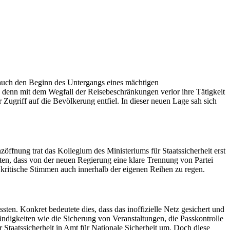
auch den Beginn des Untergangs eines mächtigen
k, denn mit dem Wegfall der Reisebeschränkungen verlor ihre Tätigkeit
r Zugriff auf die Bevölkerung entfiel. In dieser neuen Lage sah sich
öffnung trat das Kollegium des Ministeriums für Staatssicherheit erst
ten, dass von der neuen Regierung eine klare Trennung von Partei
kritische Stimmen auch innerhalb der eigenen Reihen zu regen.
ten. Konkret bedeutete dies, dass das inoffizielle Netz gesichert und
tändigkeiten wie die Sicherung von Veranstaltungen, die Passkontrolle
aatssicherheit in Amt für Nationale Sicherheit um. Doch diese