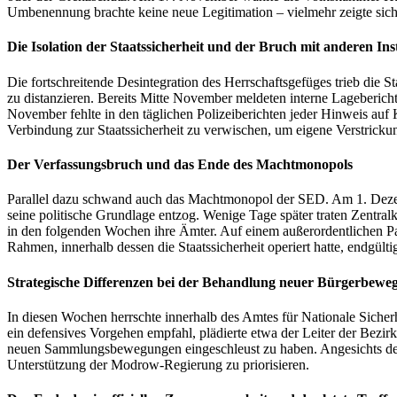
Umbenennung brachte keine neue Legitimation – vielmehr zeigte sich b
Die Isolation der Staatssicherheit und der Bruch mit anderen Ins
Die fortschreitende Desintegration des Herrschaftsgefüges trieb die 
zu distanzieren. Bereits Mitte November meldeten interne Lageberich
November fehlte in den täglichen Polizeiberichten jeder Hinweis auf 
Verbindung zur Staatssicherheit zu verwischen, um eigene Verstricku
Der Verfassungsbruch und das Ende des Machtmonopols
Parallel dazu schwand auch das Machtmonopol der SED. Am 1. Dezembe
seine politische Grundlage entzog. Wenige Tage später traten Zentral
in den folgenden Wochen ihre Ämter. Auf einem außerordentlichen 
Rahmen, innerhalb dessen die Staatssicherheit operiert hatte, endgülti
Strategische Differenzen bei der Behandlung neuer Bürgerbewe
In diesen Wochen herrschte innerhalb des Amtes für Nationale Sicher
ein defensives Vorgehen empfahl, plädierte etwa der Leiter der Bezirks
neuen Sammlungsbewegungen eingeschleust zu haben. Angesichts der a
Unterstützung der Modrow-Regierung zu priorisieren.