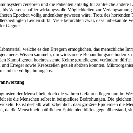
nsystem zerstören und die Patienten anfällig für zahlreiche andere Le
it, bis Wissenschaftler wirkungsvolle Möglichkeiten zur Verlangsamun
rüheren Epochen völlig undenkbar gewesen wäre. Trotz des horrenden 
altersbedingten Leiden stirbt. Viele befürchten zwar, dass unbekannte V
der Gegner.
m Erbmaterial, welche es den Erregern ermöglichen, das menschliche I
er genaueres Wissen sammeln, um wirksamere Behandlungsmethoden zu en
 den Kampf gegen hochresistente Keime grundlegend verändern dürfte.
und Erreger sowie Krebszellen gezielt abtöten könnten. Mikroorgani
 sind sie völlig ahnungslos.
erantwortung
ugunsten der Menschheit, doch die wahren Gefahren liegen nun im Wes
elt sie die Menschen selbst in beispiellose Bedrohungen. Die gleichen
twickeln. Es ist deshalb wahrscheinlich, dass größere Epidemien die Me
, da die Menschheit natürlichen Epidemien hilflos gegenüberstand, sin