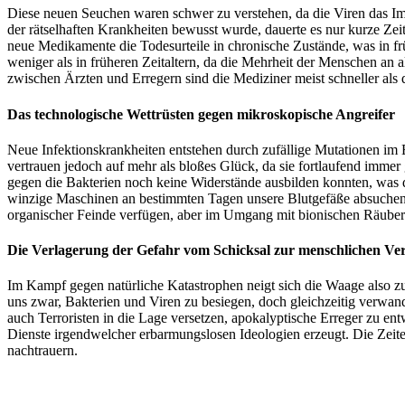
Diese neuen Seuchen waren schwer zu verstehen, da die Viren das Immu
der rätselhaften Krankheiten bewusst wurde, dauerte es nur kurze Ze
neue Medikamente die Todesurteile in chronische Zustände, was in f
weniger als in früheren Zeitaltern, da die Mehrheit der Menschen an 
zwischen Ärzten und Erregern sind die Mediziner meist schneller als 
Das technologische Wettrüsten gegen mikroskopische Angreifer
Neue Infektionskrankheiten entstehen durch zufällige Mutationen i
vertrauen jedoch auf mehr als bloßes Glück, da sie fortlaufend imm
gegen die Bakterien noch keine Widerstände ausbilden konnten, was
winzige Maschinen an bestimmten Tagen unsere Blutgefäße absuchen 
organischer Feinde verfügen, aber im Umgang mit bionischen Räubern
Die Verlagerung der Gefahr vom Schicksal zur menschlichen V
Im Kampf gegen natürliche Katastrophen neigt sich die Waage also z
uns zwar, Bakterien und Viren zu besiegen, doch gleichzeitig verwand
auch Terroristen in die Lage versetzen, apokalyptische Erreger zu en
Dienste irgendwelcher erbarmungslosen Ideologien erzeugt. Die Zeiten
nachtrauern.