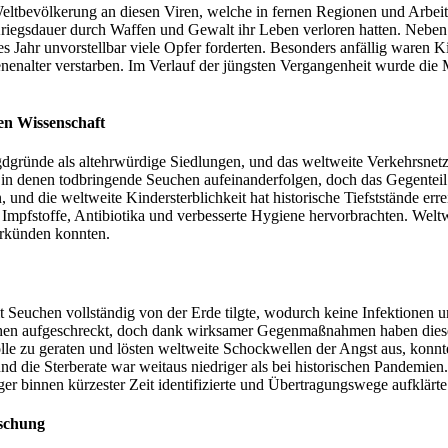
ltbevölkerung an diesen Viren, welche in fernen Regionen und Arbeits
Kriegsdauer durch Waffen und Gewalt ihr Leben verloren hatten. Nebe
s Jahr unvorstellbar viele Opfer forderten. Besonders anfällig waren 
enalter verstarben. Im Verlauf der jüngsten Vergangenheit wurde die 
en Wissenschaft
dgründe als altehrwürdige Siedlungen, und das weltweite Verkehrsnetz t
n denen todbringende Seuchen aufeinanderfolgen, doch das Gegenteil is
und die weltweite Kindersterblichkeit hat historische Tiefststände err
mpfstoffe, Antibiotika und verbesserte Hygiene hervorbrachten. Welt
erkünden konnten.
 Seuchen vollständig von der Erde tilgte, wodurch keine Infektionen 
hen aufgeschreckt, doch dank wirksamer Gegenmaßnahmen haben diese 
lle zu geraten und lösten weltweite Schockwellen der Angst aus, konnt
nd die Sterberate war weitaus niedriger als bei historischen Pandemie
eger binnen kürzester Zeit identifizierte und Übertragungswege aufklärte
rschung