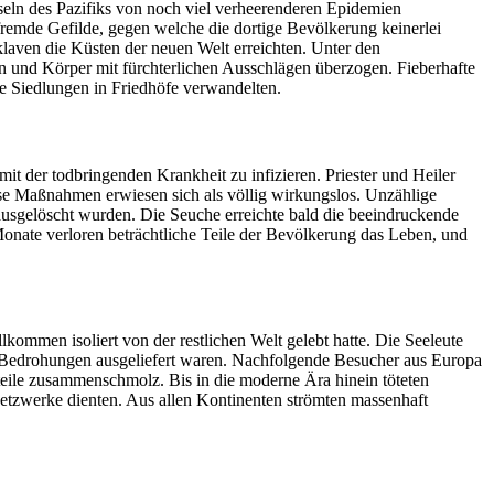
seln des Pazifiks von noch viel verheerenderen Epidemien
remde Gefilde, gegen welche die dortige Bevölkerung keinerlei
klaven die Küsten der neuen Welt erreichten. Unter den
en und Körper mit fürchterlichen Ausschlägen überzogen. Fieberhafte
e Siedlungen in Friedhöfe verwandelten.
t der todbringenden Krankheit zu infizieren. Priester und Heiler
ese Maßnahmen erwiesen sich als völlig wirkungslos. Unzählige
ausgelöscht wurden. Die Seuche erreichte bald die beeindruckende
Monate verloren beträchtliche Teile der Bevölkerung das Leben, und
lkommen isoliert von der restlichen Welt gelebt hatte. Die Seeleute
n Bedrohungen ausgeliefert waren. Nachfolgende Besucher aus Europa
teile zusammenschmolz. Bis in die moderne Ära hinein töteten
etzwerke dienten. Aus allen Kontinenten strömten massenhaft