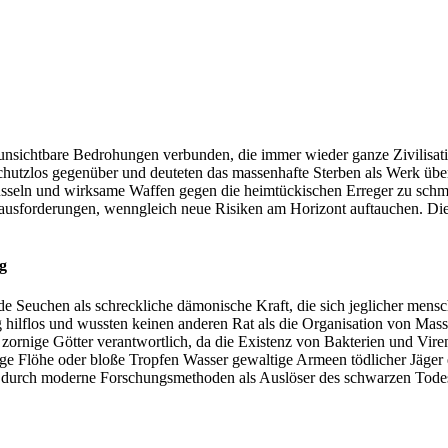
unsichtbare Bedrohungen verbunden, die immer wieder ganze Zivilisat
schutzlos gegenüber und deuteten das massenhafte Sterben als Werk üb
sseln und wirksame Waffen gegen die heimtückischen Erreger zu schmie
rausforderungen, wenngleich neue Risiken am Horizont auftauchen. Di
g
 Seuchen als schreckliche dämonische Kraft, die sich jeglicher mensch
 hilflos und wussten keinen anderen Rat als die Organisation von Mas
 zornige Götter verantwortlich, da die Existenz von Bakterien und Vire
ge Flöhe oder bloße Tropfen Wasser gewaltige Armeen tödlicher Jäger e
 durch moderne Forschungsmethoden als Auslöser des schwarzen Todes 