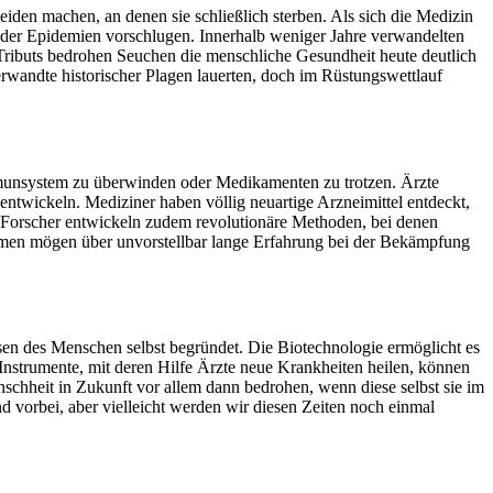
iden machen, an denen sie schließlich sterben. Als sich die Medizin
g der Epidemien vorschlugen. Innerhalb weniger Jahre verwandelten
Tributs bedrohen Seuchen die menschliche Gesundheit heute deutlich
erwandte historischer Plagen lauerten, doch im Rüstungswettlauf
mmunsystem zu überwinden oder Medikamenten zu trotzen. Ärzte
twickeln. Mediziner haben völlig neuartige Arzneimittel entdeckt,
 Forscher entwickeln zudem revolutionäre Methoden, bei denen
smen mögen über unvorstellbar lange Erfahrung bei der Bekämpfung
en des Menschen selbst begründet. Die Biotechnologie ermöglicht es
 Instrumente, mit deren Hilfe Ärzte neue Krankheiten heilen, können
nschheit in Zukunft vor allem dann bedrohen, wenn diese selbst sie im
d vorbei, aber vielleicht werden wir diesen Zeiten noch einmal