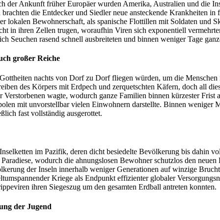
ch der Ankunft früher Europäer wurden Amerika, Australien und die In
 brachten die Entdecker und Siedler neue ansteckende Krankheiten in f
er lokalen Bewohnerschaft, als spanische Flottillen mit Soldaten und S
t in ihren Zellen trugen, woraufhin Viren sich exponentiell vermehrt
ch Seuchen rasend schnell ausbreiteten und binnen weniger Tage ganz
uch großer Reiche
Gottheiten nachts von Dorf zu Dorf fliegen würden, um die Menschen mi
reiben des Körpers mit Erdpech und zerquetschten Käfern, doch all di
r Verstorbenen wagte, wodurch ganze Familien binnen kürzester Frist 
polen mit unvorstellbar vielen Einwohnern darstellte. Binnen weniger 
lich fast vollständig ausgerottet.
nselketten im Pazifik, deren dicht besiedelte Bevölkerung bis dahin vol
ese Paradiese, wodurch die ahnungslosen Bewohner schutzlos den neue
ölkerung der Inseln innerhalb weniger Generationen auf winzige Bruch
tumspannender Kriege als Endpunkt effizienter globaler Versorgungsn
ippeviren ihren Siegeszug um den gesamten Erdball antreten konnten.
ung der Jugend