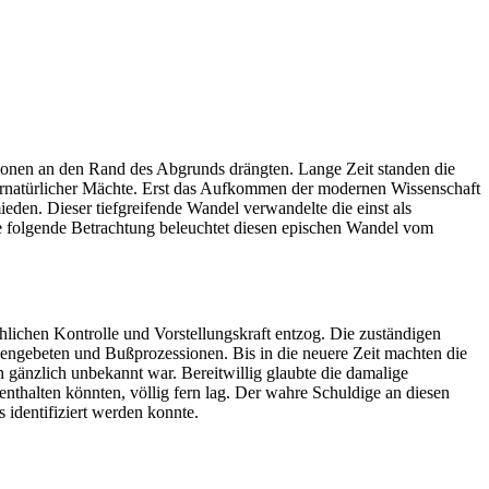
ionen an den Rand des Abgrunds drängten. Lange Zeit standen die
ernatürlicher Mächte. Erst das Aufkommen der modernen Wissenschaft
den. Dieser tiefgreifende Wandel verwandelte die einst als
e folgende Betrachtung beleuchtet diesen epischen Wandel vom
lichen Kontrolle und Vorstellungskraft entzog. Die zuständigen
sengebeten und Bußprozessionen. Bis in die neuere Zeit machten die
n gänzlich unbekannt war. Bereitwillig glaubte die damalige
nthalten könnten, völlig fern lag. Der wahre Schuldige an diesen
identifiziert werden konnte.