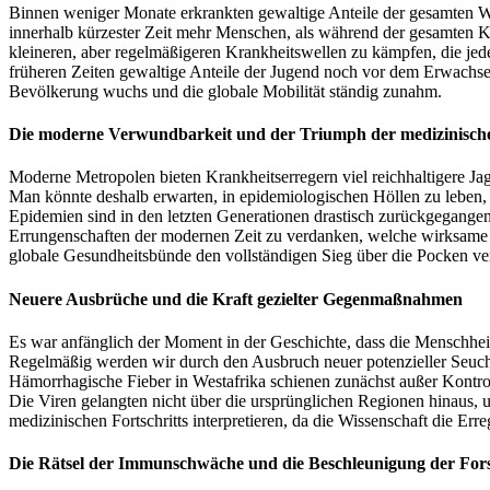
Binnen weniger Monate erkrankten gewaltige Anteile der gesamten We
innerhalb kürzester Zeit mehr Menschen, als während der gesamten 
kleineren, aber regelmäßigeren Krankheitswellen zu kämpfen, die jede
früheren Zeiten gewaltige Anteile der Jugend noch vor dem Erwachsen
Bevölkerung wuchs und die globale Mobilität ständig zunahm.
Die moderne Verwundbarkeit und der Triumph der medizinisch
Moderne Metropolen bieten Krankheitserregern viel reichhaltigere Jag
Man könnte deshalb erwarten, in epidemiologischen Höllen zu leben, i
Epidemien sind in den letzten Generationen drastisch zurückgegangen, 
Errungenschaften der modernen Zeit zu verdanken, welche wirksame I
globale Gesundheitsbünde den vollständigen Sieg über die Pocken v
Neuere Ausbrüche und die Kraft gezielter Gegenmaßnahmen
Es war anfänglich der Moment in der Geschichte, dass die Menschheit
Regelmäßig werden wir durch den Ausbruch neuer potenzieller Seuc
Hämorrhagische Fieber in Westafrika schienen zunächst außer Kontro
Die Viren gelangten nicht über die ursprünglichen Regionen hinaus, u
medizinischen Fortschritts interpretieren, da die Wissenschaft die Err
Die Rätsel der Immunschwäche und die Beschleunigung der Fo