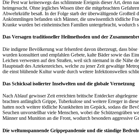
Die Pest war keineswegs das schlimmste Ereignis dieser Art, denn na
heimgesucht. Ohne jegliches Wissen über die mitgebrachten Gefahren
Abwehrkräfte besaß. In der Folge starb der überwältigende Großteil d
Ankömmlingen befanden sich Männer, die unwissentlich tödliche Frach
Kranke wurden bei einheimischen Familien untergebracht, wodurch si
Das Versagen traditioneller Heilmethoden und der Zusammenbr
Die indigene Bevölkerung war felsenfest davon überzeugt, dass böse 
wurden konsultiert und empfahlen Gebete, kalte Bäder sowie das Ein
Leichen verwesten auf den Straßen, weil sich niemand in die Nähe de
Hauptstadt des Aztekenreiches, welche zu jener Zeit gewaltige Metro
die einst blühende Kultur wurde durch weitere Infektionswellen schließ
Das Schicksal isolierter Inselwelten und die globale Vernetzung
Nach Ablauf gewisser Zeit erreichten britische Entdecker abgelegene I
brachten anfänglich Grippe, Tuberkulose und weitere Erreger in di
hatten noch weitere tödliche Krankheiten im Gepäck, sodass die Bev
Seuchen unvorstellbar viele Menschen, wobei die Schützengräben wel
Männer und Munition an die Front, wodurch besonders aggressive Gr
Die weltumspannende Grippepandemie und die ständige Bedroh