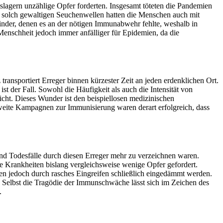
lagern unzählige Opfer forderten. Insgesamt töteten die Pandemien
n solch gewaltigen Seuchenwellen hatten die Menschen auch mit
Kinder, denen es an der nötigen Immunabwehr fehlte, weshalb in
Menschheit jedoch immer anfälliger für Epidemien, da die
ransportiert Erreger binnen kürzester Zeit an jeden erdenklichen Ort.
t der Fall. Sowohl die Häufigkeit als auch die Intensität von
eicht. Dieses Wunder ist den beispiellosen medizinischen
weite Kampagnen zur Immunisierung waren derart erfolgreich, dass
und Todesfälle durch diesen Erreger mehr zu verzeichnen waren.
Krankheiten bislang vergleichsweise wenige Opfer gefordert.
en jedoch durch rasches Eingreifen schließlich eingedämmt werden.
n. Selbst die Tragödie der Immunschwäche lässt sich im Zeichen des
.