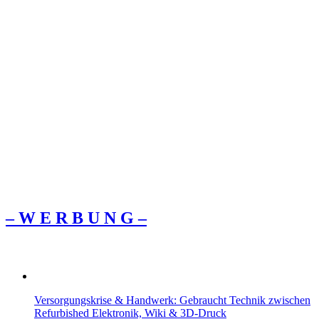
– W Ε R Β U Ν G –
Versorgungskrise & Handwerk: Gebraucht Technik zwischen
Refurbished Elektronik, Wiki & 3D-Druck