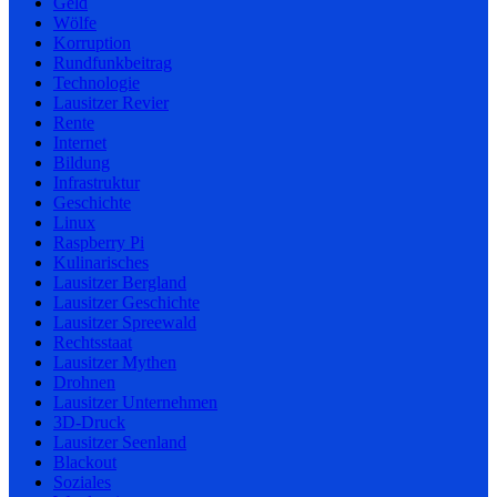
Geld
Wölfe
Korruption
Rundfunkbeitrag
Technologie
Lausitzer Revier
Rente
Internet
Bildung
Infrastruktur
Geschichte
Linux
Raspberry Pi
Kulinarisches
Lausitzer Bergland
Lausitzer Geschichte
Lausitzer Spreewald
Rechtsstaat
Lausitzer Mythen
Drohnen
Lausitzer Unternehmen
3D-Druck
Lausitzer Seenland
Blackout
Soziales