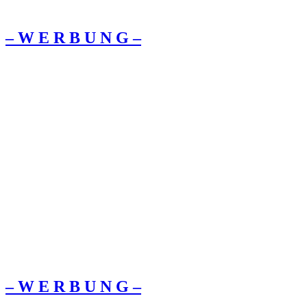
– W Ε R Β U Ν G –
– W Ε R Β U Ν G –