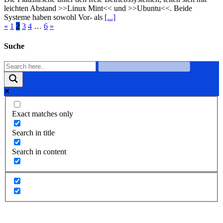
leichten Abstand >>Linux Mint<< und >>Ubuntu<<. Beide
Systeme haben sowohl Vor- als
[...]
«
1
2
3
4
…
6
»
Suche
Exact matches only
Search in title
Search in content