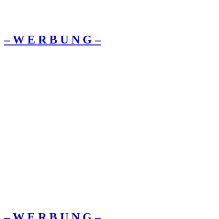
– W Ε R Β U Ν G –
– W Ε R Β U Ν G –