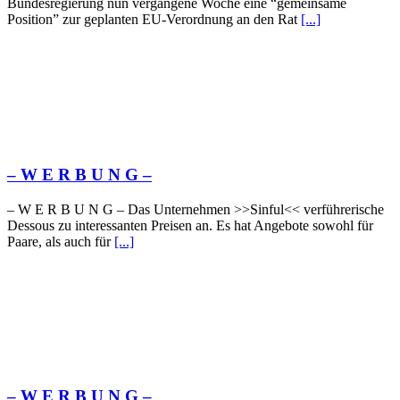
Bundesregierung nun vergangene Woche eine “gemeinsame
Position” zur geplanten EU-Verordnung an den Rat
[...]
– W Ε R Β U Ν G –
– W Ε R Β U Ν G – Das Unternehmen >>Sinful<< verführerische
Dessous zu interessanten Preisen an. Es hat Angebote sowohl für
Paare, als auch für
[...]
– W Ε R Β U Ν G –