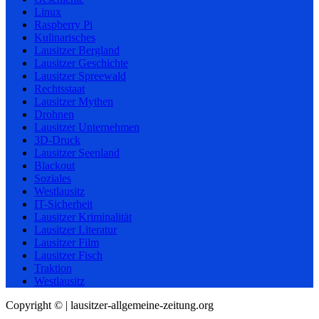
Linux
Raspberry Pi
Kulinarisches
Lausitzer Bergland
Lausitzer Geschichte
Lausitzer Spreewald
Rechtsstaat
Lausitzer Mythen
Drohnen
Lausitzer Unternehmen
3D-Druck
Lausitzer Seenland
Blackout
Soziales
Westlausitz
IT-Sicherheit
Lausitzer Kriminalität
Lausitzer Literatur
Lausitzer Film
Lausitzer Fisch
Traktion
Westlausitz
Copyright © | lausitzer-allgemeine-zeitung.org