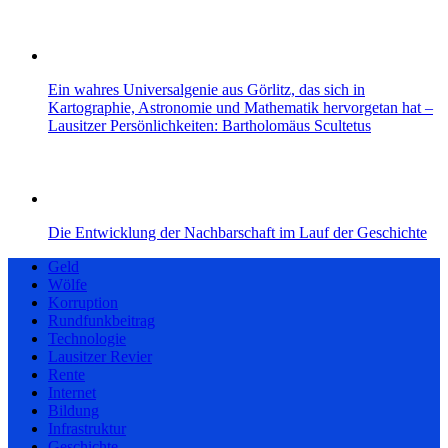
Ein wahres Universalgenie aus Görlitz, das sich in
Kartographie, Astronomie und Mathematik hervorgetan hat –
Lausitzer Persönlichkeiten: Bartholomäus Scultetus
Die Entwicklung der Nachbarschaft im Lauf der Geschichte
Geld
Wölfe
Korruption
Rundfunkbeitrag
Technologie
Lausitzer Revier
Rente
Internet
Bildung
Infrastruktur
Geschichte