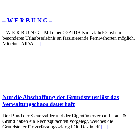
– W Ε R Β U Ν G –
– W Ε R Β U Ν G – Mit einer >>AIDA Kreuzfahrt<< ist ein
besonderes Urlaubserlebnis an faszinierende Fernwehorten möglich.
Mit einer AIDA
[...]
Nur die Abschaffung der Grundsteuer löst das
Verwaltungschaos dauerhaft
Der Bund der Steuerzahler und der Eigentümerverband Haus &
Grund haben ein Rechtsgutachten vorgelegt, welches die
Grundsteuer für verfassungswidrig hält. Das in elf
[...]