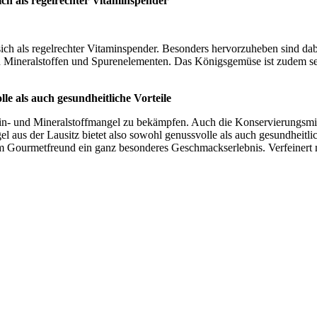
ich als regelrechter Vitaminspender“
 sich als regelrechter Vitaminspender. Besonders hervorzuheben sind d
 Mineralstoffen und Spurenelementen. Das Königsgemüse ist zudem seh
lle als auch gesundheitliche Vorteile
min- und Mineralstoffmangel zu bekämpfen. Auch die Konservierungsmitt
aus der Lausitz bietet also sowohl genussvolle als auch gesundheitlic
 Gourmetfreund ein ganz besonderes Geschmackserlebnis. Verfeinert mi