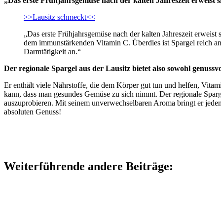
„Das erste Frühjahrsgemüse nach der kalten Jahreszeit erweist s
>>Lausitz schmeckt<<
„Das erste Frühjahrsgemüse nach der kalten Jahreszeit erweist
dem immunstärkenden Vitamin C. Überdies ist Spargel reich an
Darmtätigkeit an.“
Der regionale Spargel aus der Lausitz bietet also sowohl genussvo
Er enthält viele Nährstoffe, die dem Körper gut tun und helfen, Vita
kann, dass man gesundes Gemüse zu sich nimmt. Der regionale Spargel 
auszuprobieren. Mit seinem unverwechselbaren Aroma bringt er jedem
absoluten Genuss!
Weiterführende andere Beiträge: