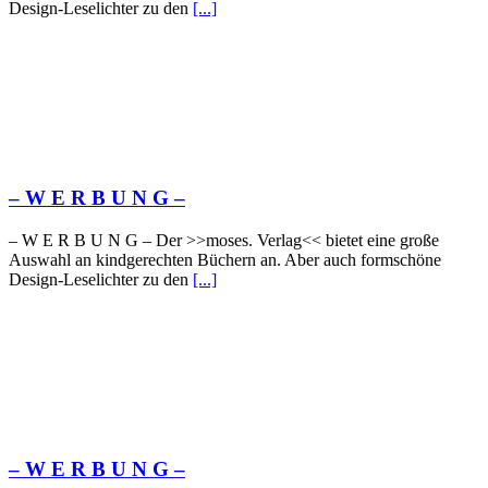
Design-Leselichter zu den
[...]
– W Ε R Β U Ν G –
– W Ε R Β U Ν G – Der >>moses. Verlag<< bietet eine große
Auswahl an kindgerechten Büchern an. Aber auch formschöne
Design-Leselichter zu den
[...]
– W Ε R Β U Ν G –