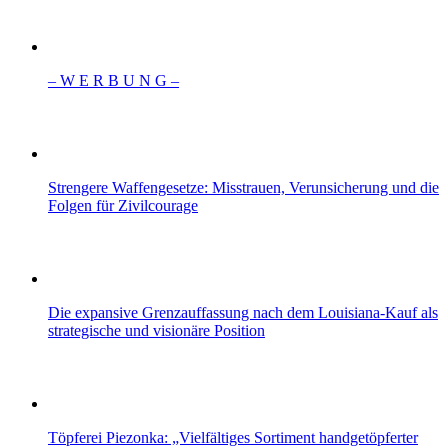
– W Ε R Β U Ν G –
Strengere Waffengesetze: Misstrauen, Verunsicherung und die
Folgen für Zivilcourage
Die expansive Grenzauffassung nach dem Louisiana‑Kauf als
strategische und visionäre Position
Töpferei Piezonka: „Vielfältiges Sortiment handgetöpferter