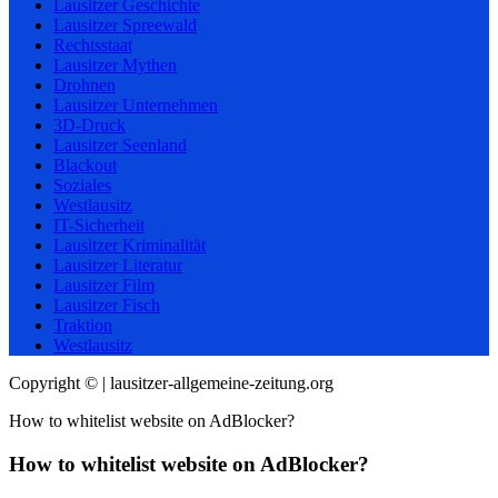
Lausitzer Geschichte
Lausitzer Spreewald
Rechtsstaat
Lausitzer Mythen
Drohnen
Lausitzer Unternehmen
3D-Druck
Lausitzer Seenland
Blackout
Soziales
Westlausitz
IT-Sicherheit
Lausitzer Kriminalität
Lausitzer Literatur
Lausitzer Film
Lausitzer Fisch
Traktion
Westlausitz
Copyright © | lausitzer-allgemeine-zeitung.org
How to whitelist website on AdBlocker?
How to whitelist website on AdBlocker?