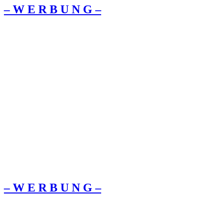
– W Ε R Β U Ν G –
– W Ε R Β U Ν G –