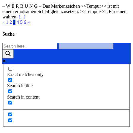
– W Ε R Β U Ν G – Das Markenzeichen >>Tempur<< ist mit
einem erholsamen Schlaf gleichzusetzen. >>Tempur<< „Für einen
wahren,
[...]
«
1
2
3
4
5
6
»
Suche
Exact matches only
Search in title
Search in content