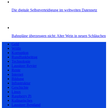
Die digitale Selbstverteidigung im weltweiten Datennetz
Bahnpläne überzeugen nicht: Alter Wein in neuen Schläuchen
Geld
Wölfe
Korruption
Rundfunkbeitrag
Technologie
Lausitzer Revier
Rente
Internet
Bildung
Infrastruktur
Geschichte
Linux
Raspberry Pi
Kulinarisches
Lausitzer Bergland