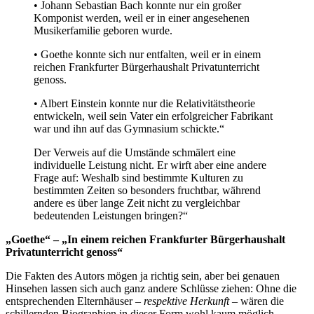
• Johann Sebastian Bach konnte nur ein großer
Komponist werden, weil er in einer angesehenen
Musikerfamilie geboren wurde.
• Goethe konnte sich nur entfalten, weil er in einem
reichen Frankfurter Bürgerhaushalt Privatunterricht
genoss.
• Albert Einstein konnte nur die Relativitätstheorie
entwickeln, weil sein Vater ein erfolgreicher Fabrikant
war und ihn auf das Gymnasium schickte.“
Der Verweis auf die Umstände schmälert eine
individuelle Leistung nicht. Er wirft aber eine andere
Frage auf: Weshalb sind bestimmte Kulturen zu
bestimmten Zeiten so besonders fruchtbar, während
andere es über lange Zeit nicht zu vergleichbar
bedeutenden Leistungen bringen?“
„Goethe“ – „In einem reichen Frankfurter Bürgerhaushalt
Privatunterricht genoss“
Die Fakten des Autors mögen ja richtig sein, aber bei genauen
Hinsehen lassen sich auch ganz andere Schlüsse ziehen: Ohne die
entsprechenden Elternhäuser –
respektive Herkunft
– wären die
schillernden Biographien in dieser Form wohl kaum möglich