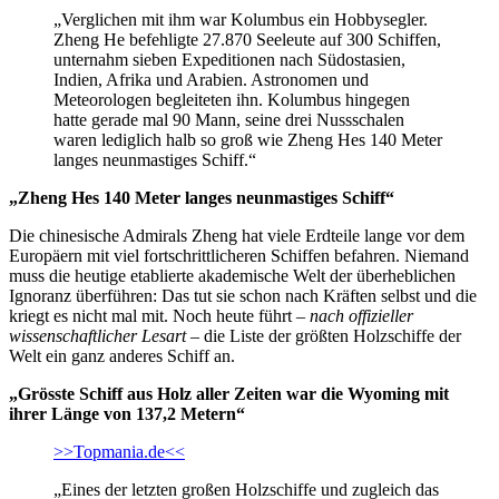
„Verglichen mit ihm war Kolumbus ein Hobbysegler.
Zheng He befehligte 27.870 Seeleute auf 300 Schiffen,
unternahm sieben Expeditionen nach Südostasien,
Indien, Afrika und Arabien. Astronomen und
Meteorologen begleiteten ihn. Kolumbus hingegen
hatte gerade mal 90 Mann, seine drei Nussschalen
waren lediglich halb so groß wie Zheng Hes 140 Meter
langes neunmastiges Schiff.“
„Zheng Hes 140 Meter langes neunmastiges Schiff“
Die chinesische Admirals Zheng hat viele Erdteile lange vor dem
Europäern mit viel fortschrittlicheren Schiffen befahren. Niemand
muss die heutige etablierte akademische Welt der überheblichen
Ignoranz überführen: Das tut sie schon nach Kräften selbst und die
kriegt es nicht mal mit. Noch heute führt –
nach offizieller
wissenschaftlicher Lesart
– die Liste der größten Holzschiffe der
Welt ein ganz anderes Schiff an.
„Grösste Schiff aus Holz aller Zeiten war die Wyoming mit
ihrer Länge von 137,2 Metern“
>>Topmania.de<<
„Eines der letzten großen Holzschiffe und zugleich das