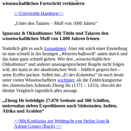
wissenschaftlichen Fortschritt verhindern
>>Universität Hamburg<<
„Unter den Talaren – Muff von 1000 Jahren“
Ignoranz & Okkultismus: Mit Titeln und Talaren den
wissenschaftlichen Muff von 1.000 Jahren frönen
Natürlich gibt es auch
Ausnahmen
: Aber mit solch einer Einstellung
ist man schnell in der heutigen „
Wissenschaftswelt
“ unten durch und
das kann ganz schnell gehen: Wer den „
wissenschaftlichen
Okkultismus
“ und anderer unausgesprochener Regeln nicht folgen
will, der kann in der akademischen Welt –
bildlich gesprochen
–
seine Koffer packen. Selbst das „
Ei des Kolumbus
“ ist noch heute
unter vielen Wissenschaftlern
wichtiger
, als die Entdeckungsreise
des chinesischen Admirals Zheng He (1371 – 1433), obwohl der
direkte Vergleich eigentlich alles aussagt.
„Zheng He befehligte 27.870 Seeleute auf 300 Schiffen,
unternahm sieben Expeditionen nach Südostasien, Indien,
Afrika und Arabien“
>>Mit Konfuzius zur Weltmacht von Stefan Aust &
Adrian Geiges (Buch) <<