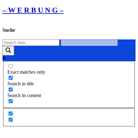
– W Ε R Β U Ν G –
Suche
Exact matches only
Search in title
Search in content