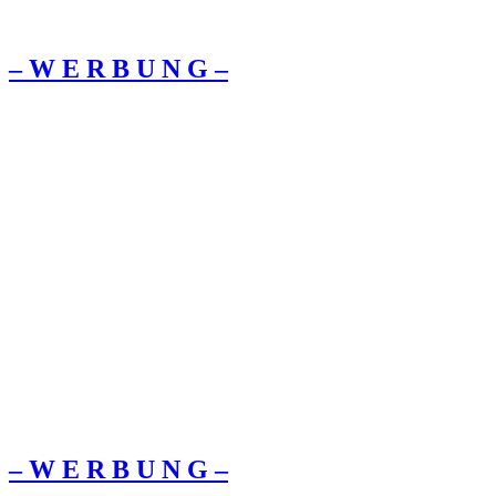
– W Ε R Β U Ν G –
– W Ε R Β U Ν G –