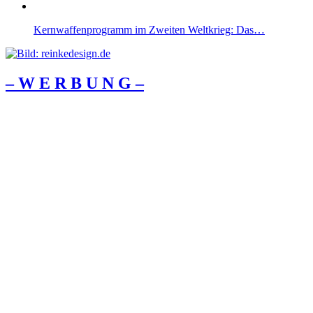
Kernwaffenprogramm im Zweiten Weltkrieg: Das…
– W Ε R Β U Ν G –