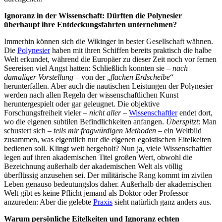
Ignoranz in der Wissenschaft: Dürften die Polynesier
überhaupt ihre Entdeckungsfahrten unternehmen?
Immerhin können sich die Wikinger in bester Gesellschaft wähnen.
Die
Polynesier
haben mit ihren Schiffen bereits praktisch die halbe
Welt erkundet, während die Europäer zu dieser Zeit noch vor fernen
Seereisen viel Angst hatten: Schließlich konnten sie –
nach
damaliger Vorstellung
– von der „
flachen Erdscheibe
“
herunterfallen. Aber auch die nautischen Leistungen der Polynesier
werden nach allen Regeln der wissenschaftlichen Kunst
heruntergespielt oder gar geleugnet. Die objektive
Forschungsfreiheit vieler –
nicht aller
–
Wissenschaftler
endet dort,
wo die eigenen subtilen Befindlichkeiten anfangen.
Überspitzt
: Man
schustert sich –
teils mir fragwürdigen Methoden
– ein Weltbild
zusammen, was eigentlich nur die eigenen egoistischen Eitelkeiten
bedienen soll. Klingt weit hergeholt? Nun ja, viele Wissenschaftler
legen auf ihren akademischen Titel großen Wert, obwohl die
Bezeichnung außerhalb der akademischen Welt als völlig
überflüssig anzusehen sei. Der militärische Rang kommt im zivilen
Leben genauso bedeutungslos daher. Außerhalb der akademischen
Welt gibt es keine Pflicht jemand als Doktor oder Professor
anzureden: Aber die gelebte
Praxis
sieht natürlich ganz anders aus.
Warum persönliche Eitelkeiten und Ignoranz echten