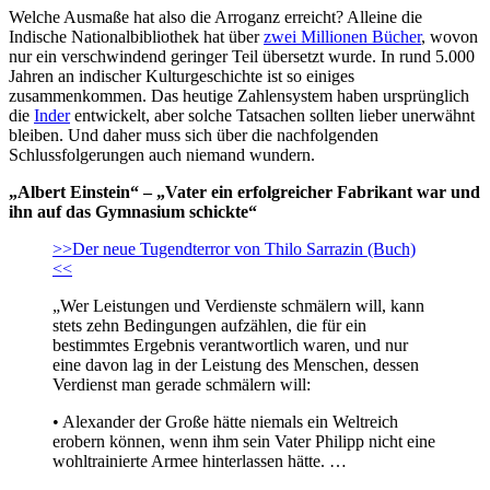
Welche Ausmaße hat also die Arroganz erreicht? Alleine die
Indische Nationalbibliothek hat über
zwei Millionen Bücher
, wovon
nur ein verschwindend geringer Teil übersetzt wurde. In rund 5.000
Jahren an indischer Kulturgeschichte ist so einiges
zusammenkommen. Das heutige Zahlensystem haben ursprünglich
die
Inder
entwickelt, aber solche Tatsachen sollten lieber unerwähnt
bleiben. Und daher muss sich über die nachfolgenden
Schlussfolgerungen auch niemand wundern.
„Albert Einstein“ – „Vater ein erfolgreicher Fabrikant war und
ihn auf das Gymnasium schickte“
>>Der neue Tugendterror von Thilo Sarrazin (Buch)
<<
„Wer Leistungen und Verdienste schmälern will, kann
stets zehn Bedingungen aufzählen, die für ein
bestimmtes Ergebnis verantwortlich waren, und nur
eine davon lag in der Leistung des Menschen, dessen
Verdienst man gerade schmälern will:
• Alexander der Große hätte niemals ein Weltreich
erobern können, wenn ihm sein Vater Philipp nicht eine
wohltrainierte Armee hinterlassen hätte. …