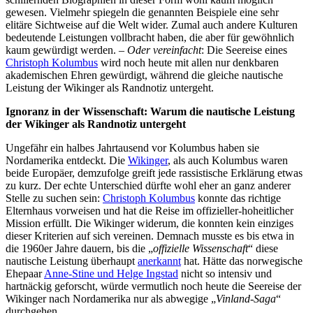
gewesen. Vielmehr spiegeln die genannten Beispiele eine sehr
elitäre Sichtweise auf die Welt wider. Zumal auch andere Kulturen
bedeutende Leistungen vollbracht haben, die aber für gewöhnlich
kaum gewürdigt werden. –
Oder vereinfacht
: Die Seereise eines
Christoph Kolumbus
wird noch heute mit allen nur denkbaren
akademischen Ehren gewürdigt, während die gleiche nautische
Leistung der Wikinger als Randnotiz untergeht.
Ignoranz in der Wissenschaft: Warum die nautische Leistung
der Wikinger als Randnotiz untergeht
Ungefähr ein halbes Jahrtausend vor Kolumbus haben sie
Nordamerika entdeckt. Die
Wikinger
, als auch Kolumbus waren
beide Europäer, demzufolge greift jede rassistische Erklärung etwas
zu kurz. Der echte Unterschied dürfte wohl eher an ganz anderer
Stelle zu suchen sein:
Christoph Kolumbus
konnte das richtige
Elternhaus vorweisen und hat die Reise im offizieller-hoheitlicher
Mission erfüllt. Die Wikinger widerum, die konnten kein einziges
dieser Kriterien auf sich vereinen. Demnach musste es bis etwa in
die 1960er Jahre dauern, bis die „
offizielle Wissenschaft
“ diese
nautische Leistung überhaupt
anerkannt
hat. Hätte das norwegische
Ehepaar
Anne-Stine und Helge Ingstad
nicht so intensiv und
hartnäckig geforscht, würde vermutlich noch heute die Seereise der
Wikinger nach Nordamerika nur als abwegige „
Vinland-Saga
“
durchgehen.