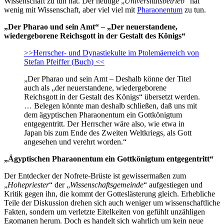
Wissenschaft zu tun hat. Der heutige „
Universitätsbetrieb
“ hat
wenig mit Wissenschaft, aber viel viel mit
Pharaonentum
zu tun.
„Der Pharao und sein Amt“ – „Der neuerstandene,
wiedergeborene Reichsgott in der Gestalt des Königs“
>>Herrscher- und Dynastiekulte im Ptolemäerreich von
Stefan Pfeiffer (Buch) <<
„Der Pharao und sein Amt – Deshalb könne der Titel
auch als „der neuerstandene, wiedergeborene
Reichsgott in der Gestalt des Königs“ übersetzt werden.
… Belegen könnte man deshalb schließen, daß uns mit
dem ägyptischen Pharaonentum ein Gottkönigtum
entgegentritt. Der Herrscher wäre also, wie etwa in
Japan bis zum Ende des Zweiten Weltkriegs, als Gott
angesehen und verehrt worden.“
„Ägyptischen Pharaonentum ein Gottkönigtum entgegentritt“
Der Entdecker der Nofrete-Brüste ist gewissermaßen zum
„
Hohepriester
“ der „
Wissenschaftsgemeinde
“ aufgestiegen und
Kritik gegen ihn, die kommt der Gotteslästerung gleich. Erhebliche
Teile der Diskussion drehen sich auch weniger um wissenschaftliche
Fakten, sondern um verletzte Eitelkeiten von gefühlt unzähligen
Egomanen herum. Doch es handelt sich wahrlich um kein neue