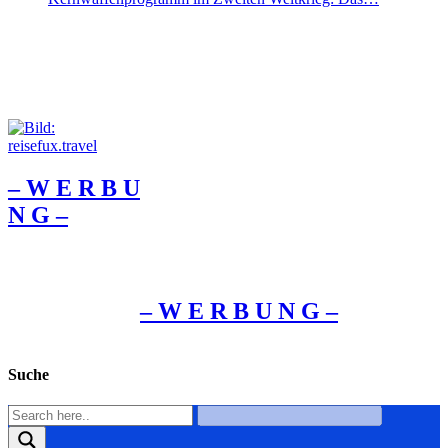
– W Ε R Β U
Ν G –
– W Ε R Β U Ν G –
Suche