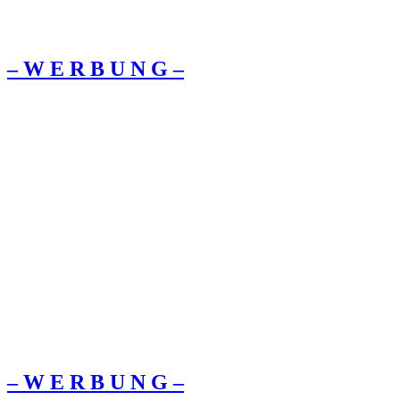
– W Ε R Β U Ν G –
– W Ε R Β U Ν G –