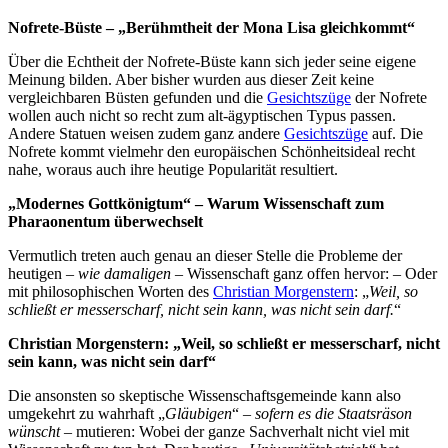
Nofrete-Büste – „Berühmtheit der Mona Lisa gleichkommt“
Über die Echtheit der Nofrete-Büste kann sich jeder seine eigene
Meinung bilden. Aber bisher wurden aus dieser Zeit keine
vergleichbaren Büsten gefunden und die
Gesichtszüge
der Nofrete
wollen auch nicht so recht zum alt-ägyptischen Typus passen.
Andere Statuen weisen zudem ganz andere
Gesichtszüge
auf. Die
Nofrete kommt vielmehr den europäischen Schönheitsideal recht
nahe, woraus auch ihre heutige Popularität resultiert.
„Modernes Gottkönigtum“ – Warum Wissenschaft zum
Pharaonentum überwechselt
Vermutlich treten auch genau an dieser Stelle die Probleme der
heutigen –
wie damaligen
– Wissenschaft ganz offen hervor: – Oder
mit philosophischen Worten des
Christian Morgenstern
: „
Weil, so
schließt er messerscharf, nicht sein kann, was nicht sein darf.
“
Christian Morgenstern: „Weil, so schließt er messerscharf, nicht
sein kann, was nicht sein darf“
Die ansonsten so skeptische Wissenschaftsgemeinde kann also
umgekehrt zu wahrhaft „
Gläubigen
“ –
sofern es die Staatsräson
wünscht
– mutieren: Wobei der ganze Sachverhalt nicht viel mit