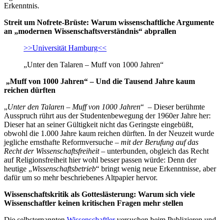
Erkenntnis.
Streit um Nofrete-Brüste: Warum wissenschaftliche Argumente
an „modernen Wissenschaftsverständnis“ abprallen
>>Universität Hamburg<<
„Unter den Talaren – Muff von 1000 Jahren“
„Muff von 1000 Jahren“ – Und die Tausend Jahre kaum
reichen dürften
„
Unter den Talaren – Muff von 1000 Jahren
“ – Dieser berühmte
Ausspruch rührt aus der Studentenbewegung der 1960er Jahre her:
Dieser hat an seiner Gültigkeit nicht das Geringste eingebüßt,
obwohl die 1.000 Jahre kaum reichen dürften. In der Neuzeit wurde
jegliche ernsthafte Reformversuche –
mit der Berufung auf das
Recht der Wissenschaftsfreiheit
– unterbunden, obgleich das Recht
auf Religionsfreiheit hier wohl besser passen würde: Denn der
heutige „
Wissenschaftsbetrieb
“ bringt wenig neue Erkenntnisse, aber
dafür um so mehr beschriebenes Altpapier hervor.
Wissenschaftskritik als Gotteslästerung: Warum sich viele
Wissenschaftler keinen kritischen Fragen mehr stellen
Die selbsternannten
Wissenschaftler
versuchen beim Publizieren und