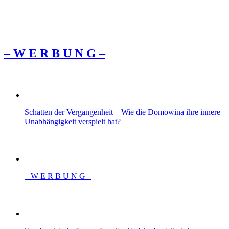
– W Ε R Β U Ν G –
Schatten der Vergangenheit – Wie die Domowina ihre innere
Unabhängigkeit verspielt hat?
– W Ε R Β U Ν G –