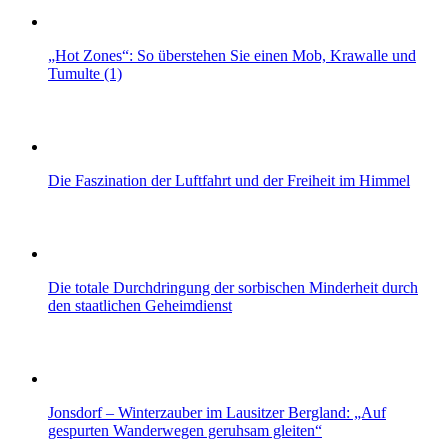
„Hot Zones“: So überstehen Sie einen Mob, Krawalle und
Tumulte (1)
Die Faszination der Luftfahrt und der Freiheit im Himmel
Die totale Durchdringung der sorbischen Minderheit durch
den staatlichen Geheimdienst
Jonsdorf – Winterzauber im Lausitzer Bergland: „Auf
gespurten Wanderwegen geruhsam gleiten“