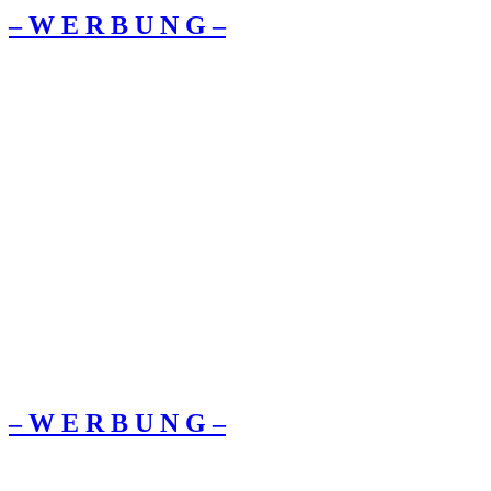
– W Ε R Β U Ν G –
– W Ε R Β U Ν G –