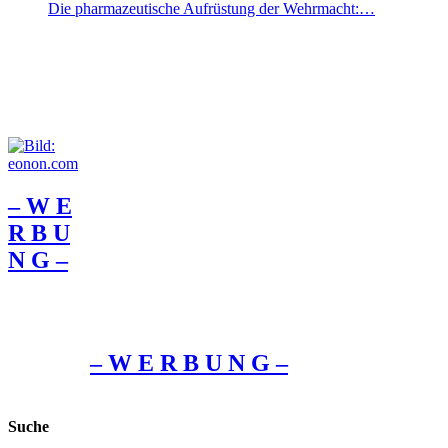
Die pharmazeutische Aufrüstung der Wehrmacht:…
– W Ε
R Β U
Ν G –
– W Ε R Β U Ν G –
Suche