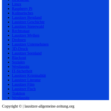
Linux
Raspberry Pi
Kulinarisches
Lausitzer Bergland
Lausitzer Geschichte
Lausitzer Spreewald
Rechtsstaat
Lausitzer Mythen
Drohnen
Lausitzer Unternehmen
3D-Druck
Lausitzer Seenland
Blackout
Soziales
Westlausitz
IT-Sicherheit
Lausitzer Kriminalität
Lausitzer Literatur
Lausitzer Film
Lausitzer Fisch
Traktion
Westlausitz
Copyright © | lausitzer-allgemeine-zeitung.org