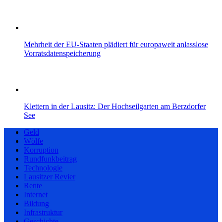
Mehrheit der EU-Staaten plädiert für europaweit anlasslose
Vorratsdatenspeicherung
Klettern in der Lausitz: Der Hochseilgarten am Berzdorfer
See
Geld
Wölfe
Korruption
Rundfunkbeitrag
Technologie
Lausitzer Revier
Rente
Internet
Bildung
Infrastruktur
Geschichte