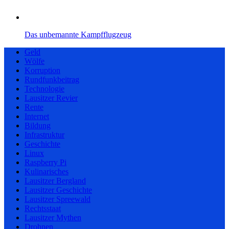
Das unbemannte Kampfflugzeug
Geld
Wölfe
Korruption
Rundfunkbeitrag
Technologie
Lausitzer Revier
Rente
Internet
Bildung
Infrastruktur
Geschichte
Linux
Raspberry Pi
Kulinarisches
Lausitzer Bergland
Lausitzer Geschichte
Lausitzer Spreewald
Rechtsstaat
Lausitzer Mythen
Drohnen