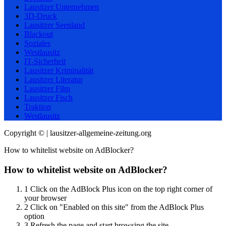
Lausitzer Unternehmen
3D-Druck
Lausitzer Seenland
Blackout
Soziales
Westlausitz
IT-Sicherheit
Lausitzer Kriminalität
Lausitzer Literatur
Lausitzer Film
Lausitzer Fisch
Traktion
Westlausitz
Copyright © | lausitzer-allgemeine-zeitung.org
How to whitelist website on AdBlocker?
How to whitelist website on AdBlocker?
1
Click on the AdBlock Plus icon on the top right corner of
your browser
2
Click on "Enabled on this site" from the AdBlock Plus
option
3
Refresh the page and start browsing the site