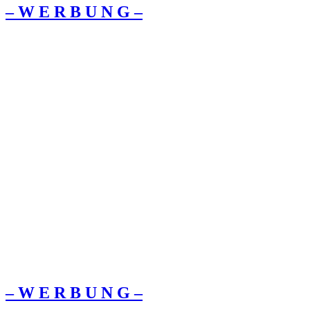
– W Ε R Β U Ν G –
– W Ε R Β U Ν G –