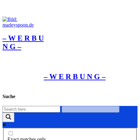
– W Ε R Β U
Ν G –
– W Ε R Β U Ν G –
Suche
Exact matches only