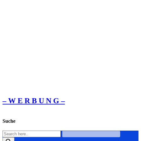
– W Ε R Β U Ν G –
Suche