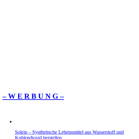
– W Ε R Β U Ν G –
Solein – Synthetische Lebensmittel aus Wasserstoff und
Kohlendioxid herstellen