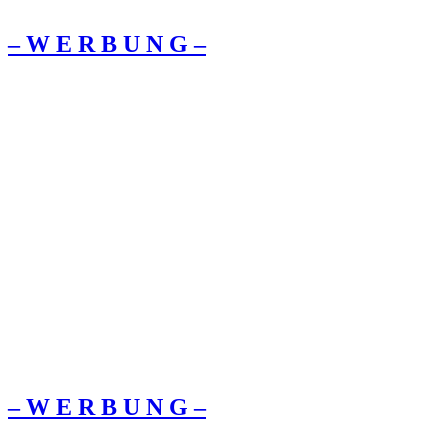
– W Ε R Β U Ν G –
– W Ε R Β U Ν G –