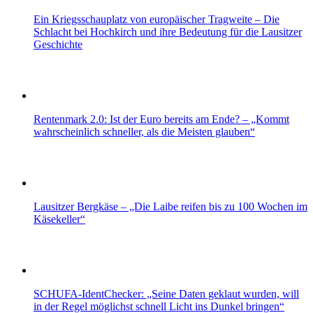
Ein Kriegsschauplatz von europäischer Tragweite – Die
Schlacht bei Hochkirch und ihre Bedeutung für die Lausitzer
Geschichte
Rentenmark 2.0: Ist der Euro bereits am Ende? – „Kommt
wahrscheinlich schneller, als die Meisten glauben“
Lausitzer Bergkäse – „Die Laibe reifen bis zu 100 Wochen im
Käsekeller“
SCHUFA-IdentChecker: „Seine Daten geklaut wurden, will
in der Regel möglichst schnell Licht ins Dunkel bringen“