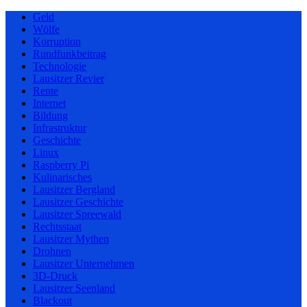
Geld
Wölfe
Korruption
Rundfunkbeitrag
Technologie
Lausitzer Revier
Rente
Internet
Bildung
Infrastruktur
Geschichte
Linux
Raspberry Pi
Kulinarisches
Lausitzer Bergland
Lausitzer Geschichte
Lausitzer Spreewald
Rechtsstaat
Lausitzer Mythen
Drohnen
Lausitzer Unternehmen
3D-Druck
Lausitzer Seenland
Blackout