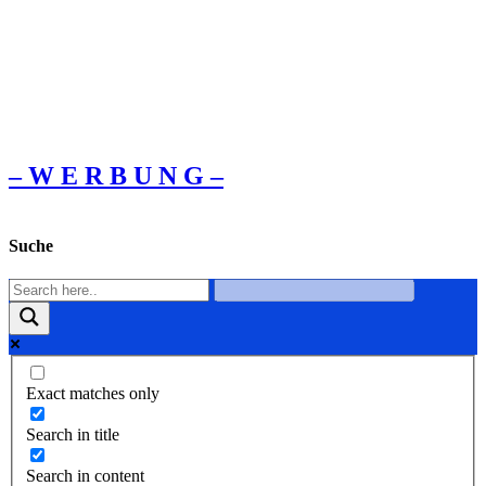
– W Ε R Β U Ν G –
Suche
Exact matches only
Search in title
Search in content