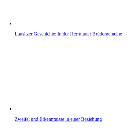
Lausitzer Geschichte: In der Herrnhuter Brüdergemeine
Zweifel und Erkenntnisse in einer Beziehung