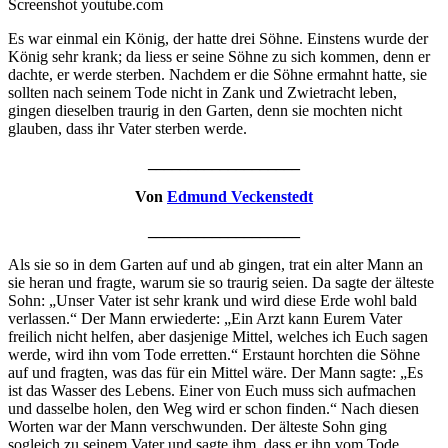
Screenshot youtube.com
Es war einmal ein König, der hatte drei Söhne. Einstens wurde der
König sehr krank; da liess er seine Söhne zu sich kommen, denn er
dachte, er werde sterben. Nachdem er die Söhne ermahnt hatte, sie
sollten nach seinem Tode nicht in Zank und Zwietracht leben,
gingen dieselben traurig in den Garten, denn sie mochten nicht
glauben, dass ihr Vater sterben werde.
___________________
Von
Edmund Veckenstedt
___________________
Als sie so in dem Garten auf und ab gingen, trat ein alter Mann an
sie heran und fragte, warum sie so traurig seien. Da sagte der älteste
Sohn: „Unser Vater ist sehr krank und wird diese Erde wohl bald
verlassen.“ Der Mann erwiederte: „Ein Arzt kann Eurem Vater
freilich nicht helfen, aber dasjenige Mittel, welches ich Euch sagen
werde, wird ihn vom Tode erretten.“ Erstaunt horchten die Söhne
auf und fragten, was das für ein Mittel wäre. Der Mann sagte: „Es
ist das Wasser des Lebens. Einer von Euch muss sich aufmachen
und dasselbe holen, den Weg wird er schon finden.“ Nach diesen
Worten war der Mann verschwunden. Der älteste Sohn ging
sogleich zu seinem Vater und sagte ihm, dass er ihn vom Tode