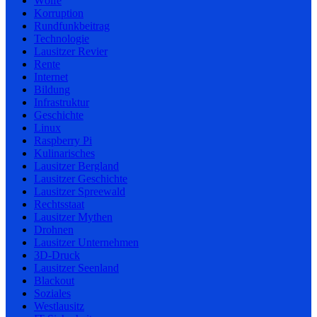
Wölfe
Korruption
Rundfunkbeitrag
Technologie
Lausitzer Revier
Rente
Internet
Bildung
Infrastruktur
Geschichte
Linux
Raspberry Pi
Kulinarisches
Lausitzer Bergland
Lausitzer Geschichte
Lausitzer Spreewald
Rechtsstaat
Lausitzer Mythen
Drohnen
Lausitzer Unternehmen
3D-Druck
Lausitzer Seenland
Blackout
Soziales
Westlausitz