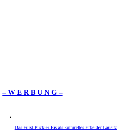
– W Ε R Β U Ν G –
Das Fürst‑Pückler‑Eis als kulturelles Erbe der Lausitz