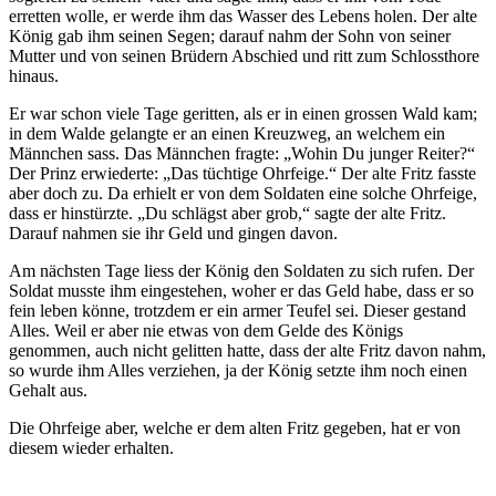
erretten wolle, er werde ihm das Wasser des Lebens holen. Der alte
König gab ihm seinen Segen; darauf nahm der Sohn von seiner
Mutter und von seinen Brüdern Abschied und ritt zum Schlossthore
hinaus.
Er war schon viele Tage geritten, als er in einen grossen Wald kam;
in dem Walde gelangte er an einen Kreuzweg, an welchem ein
Männchen sass. Das Männchen fragte: „Wohin Du junger Reiter?“
Der Prinz erwiederte: „Das tüchtige Ohrfeige.“ Der alte Fritz fasste
aber doch zu. Da erhielt er von dem Soldaten eine solche Ohrfeige,
dass er hinstürzte. „Du schlägst aber grob,“ sagte der alte Fritz.
Darauf nahmen sie ihr Geld und gingen davon.
Am nächsten Tage liess der König den Soldaten zu sich rufen. Der
Soldat musste ihm eingestehen, woher er das Geld habe, dass er so
fein leben könne, trotzdem er ein armer Teufel sei. Dieser gestand
Alles. Weil er aber nie etwas von dem Gelde des Königs
genommen, auch nicht gelitten hatte, dass der alte Fritz davon nahm,
so wurde ihm Alles verziehen, ja der König setzte ihm noch einen
Gehalt aus.
Die Ohrfeige aber, welche er dem alten Fritz gegeben, hat er von
diesem wieder erhalten.