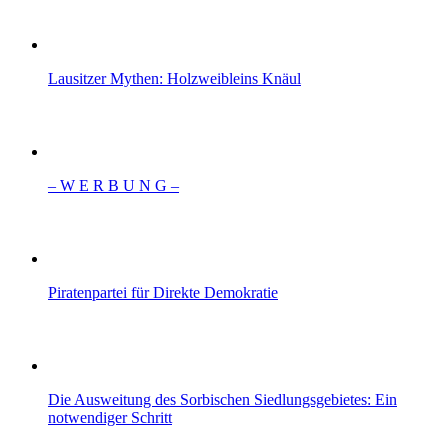
Lausitzer Mythen: Holzweibleins Knäul
– W Ε R Β U Ν G –
Piratenpartei für Direkte Demokratie
Die Ausweitung des Sorbischen Siedlungsgebietes: Ein
notwendiger Schritt