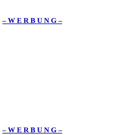
– W Ε R Β U Ν G –
– W Ε R Β U Ν G –