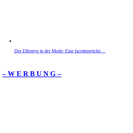
Der Elfentyp in der Mode: Eine facettenreiche…
– W Ε R Β U Ν G –