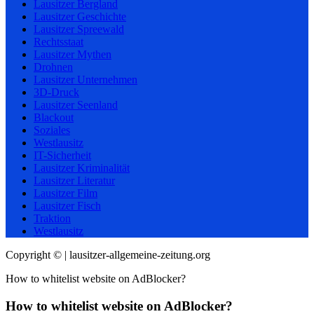
Lausitzer Bergland
Lausitzer Geschichte
Lausitzer Spreewald
Rechtsstaat
Lausitzer Mythen
Drohnen
Lausitzer Unternehmen
3D-Druck
Lausitzer Seenland
Blackout
Soziales
Westlausitz
IT-Sicherheit
Lausitzer Kriminalität
Lausitzer Literatur
Lausitzer Film
Lausitzer Fisch
Traktion
Westlausitz
Copyright © | lausitzer-allgemeine-zeitung.org
How to whitelist website on AdBlocker?
How to whitelist website on AdBlocker?