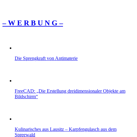
– W Ε R Β U Ν G –
Die Sprengkraft von Antimaterie
FreeCAD: „Die Erstellung dreidimensionaler Objekte am
Bildschirm“
Kulinarisches aus Lausitz – Karpfengulasch aus dem
Spreewald