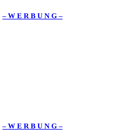
– W Ε R Β U Ν G –
– W Ε R Β U Ν G –