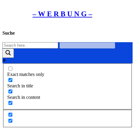
– W Ε R Β U Ν G –
Suche
Exact matches only
Search in title
Search in content