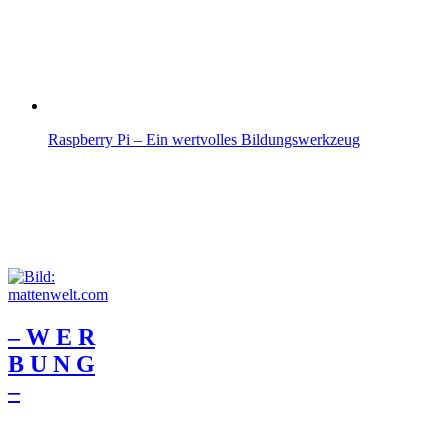
Raspberry Pi – Ein wertvolles Bildungswerkzeug
– W Ε R
Β U Ν G
–