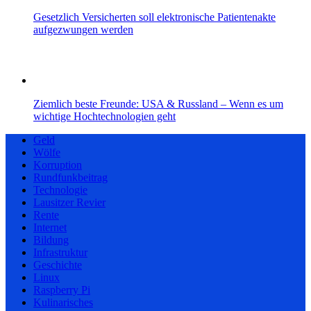
Gesetzlich Versicherten soll elektronische Patientenakte
aufgezwungen werden
Ziemlich beste Freunde: USA & Russland – Wenn es um
wichtige Hochtechnologien geht
Geld
Wölfe
Korruption
Rundfunkbeitrag
Technologie
Lausitzer Revier
Rente
Internet
Bildung
Infrastruktur
Geschichte
Linux
Raspberry Pi
Kulinarisches