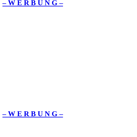
– W Ε R Β U Ν G –
– W Ε R Β U Ν G –