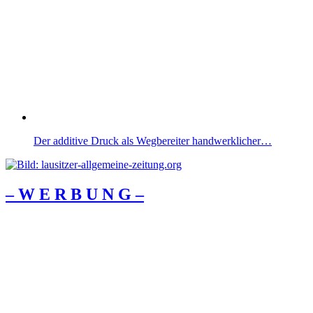
Der additive Druck als Wegbereiter handwerklicher…
– W Ε R Β U Ν G –