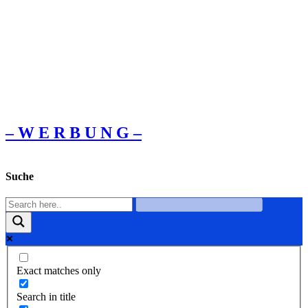
– W Ε R Β U Ν G –
Suche
Exact matches only
Search in title