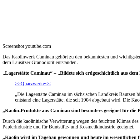
Screenshot youtube.com
Das Kaolinwerk Caminau gehört zu den bekanntesten und wichtigsten R
dem Lausitzer Granodiorit entstanden.
„Lagerstätte Caminau“ – „Bildete sich erdgeschichtlich aus dem
>>Quarzwerke<<
„Die Lagerstätte Caminau im sächsischen Landkreis Bautzen bil
entstand eine Lagerstätte, die seit 1904 abgebaut wird. Die Kao
„Kaolin-Produkte aus Caminau sind besonders geeignet für die Pa
Durch die kaolinitische Verwitterung wegen des feuchten Klimas des T
Papierindustrie und für Buntstifte- und Kosmetikindustrie geeignet.
„Kaolin wird im Tagebau gewonnen und heute im wesentlichen fü