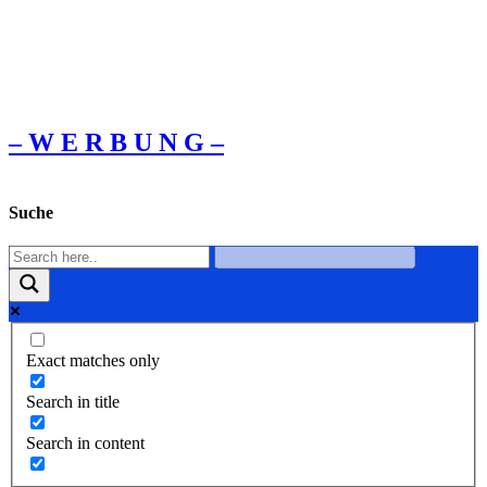
– W Ε R Β U Ν G –
Suche
Exact matches only
Search in title
Search in content