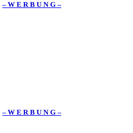
– W Ε R Β U Ν G –
– W Ε R Β U Ν G –