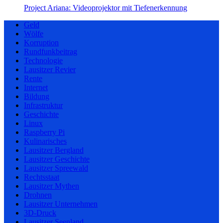
Project Ariana: Videoprojektor mit Tiefenerkennung
Geld
Wölfe
Korruption
Rundfunkbeitrag
Technologie
Lausitzer Revier
Rente
Internet
Bildung
Infrastruktur
Geschichte
Linux
Raspberry Pi
Kulinarisches
Lausitzer Bergland
Lausitzer Geschichte
Lausitzer Spreewald
Rechtsstaat
Lausitzer Mythen
Drohnen
Lausitzer Unternehmen
3D-Druck
Lausitzer Seenland