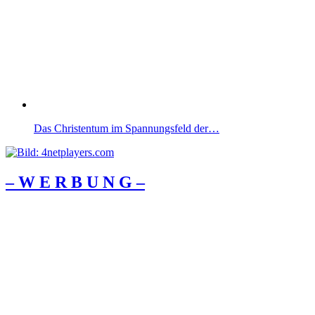
Das Christentum im Spannungsfeld der…
– W Ε R Β U Ν G –