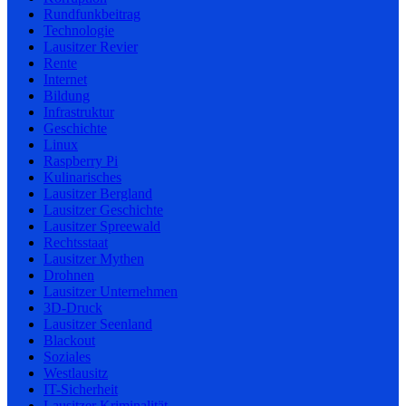
Rundfunkbeitrag
Technologie
Lausitzer Revier
Rente
Internet
Bildung
Infrastruktur
Geschichte
Linux
Raspberry Pi
Kulinarisches
Lausitzer Bergland
Lausitzer Geschichte
Lausitzer Spreewald
Rechtsstaat
Lausitzer Mythen
Drohnen
Lausitzer Unternehmen
3D-Druck
Lausitzer Seenland
Blackout
Soziales
Westlausitz
IT-Sicherheit
Lausitzer Kriminalität