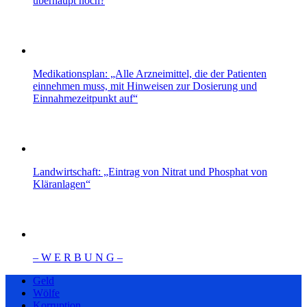
überhaupt noch?
Medikationsplan: „Alle Arzneimittel, die der Patienten
einnehmen muss, mit Hinweisen zur Dosierung und
Einnahmezeitpunkt auf“
Landwirtschaft: „Eintrag von Nitrat und Phosphat von
Kläranlagen“
– W Ε R Β U Ν G –
Geld
Wölfe
Korruption