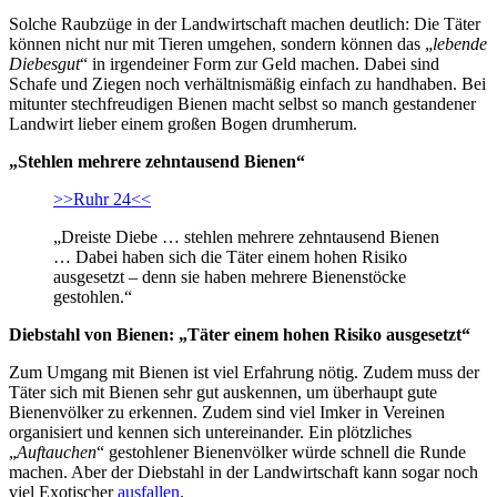
Solche Raubzüge in der Landwirtschaft machen deutlich: Die Täter
können nicht nur mit Tieren umgehen, sondern können das „
lebende
Diebesgut
“ in irgendeiner Form zur Geld machen. Dabei sind
Schafe und Ziegen noch verhältnismäßig einfach zu handhaben. Bei
mitunter stechfreudigen Bienen macht selbst so manch gestandener
Landwirt lieber einem großen Bogen drumherum.
„Stehlen mehrere zehntausend Bienen“
>>Ruhr 24<<
„Dreiste Diebe … stehlen mehrere zehntausend Bienen
… Dabei haben sich die Täter einem hohen Risiko
ausgesetzt – denn sie haben mehrere Bienenstöcke
gestohlen.“
Diebstahl von Bienen: „Täter einem hohen Risiko ausgesetzt“
Zum Umgang mit Bienen ist viel Erfahrung nötig. Zudem muss der
Täter sich mit Bienen sehr gut auskennen, um überhaupt gute
Bienenvölker zu erkennen. Zudem sind viel Imker in Vereinen
organisiert und kennen sich untereinander. Ein plötzliches
„
Auftauchen
“ gestohlener Bienenvölker würde schnell die Runde
machen. Aber der Diebstahl in der Landwirtschaft kann sogar noch
viel Exotischer
ausfallen
.