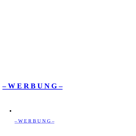
– W Ε R Β U Ν G –
– W Ε R Β U Ν G –