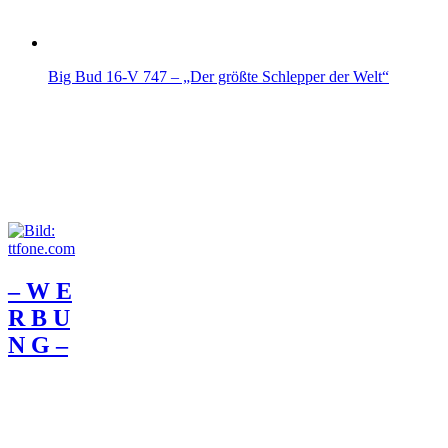
Big Bud 16-V 747 – „Der größte Schlepper der Welt“
– W Ε
R Β U
Ν G –