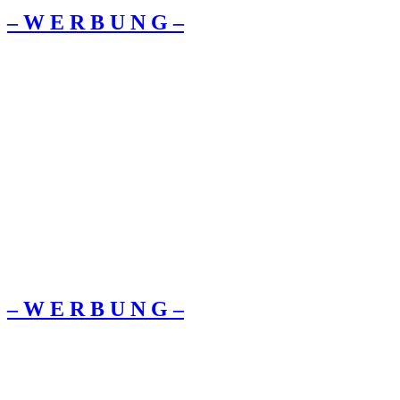
– W Ε R Β U Ν G –
– W Ε R Β U Ν G –