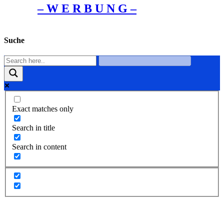
– W Ε R Β U Ν G –
Suche
Exact matches only
Search in title
Search in content